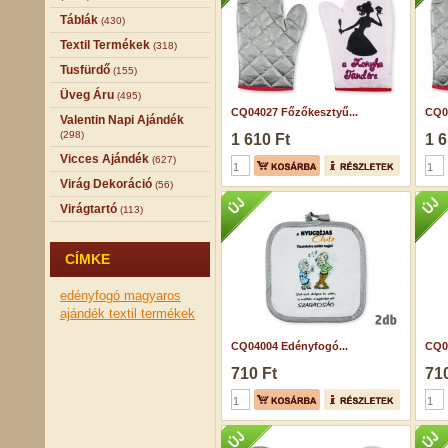
Táblák
(430)
Textil Termékek
(318)
Tusfürdő
(155)
Üveg Áru
(495)
CQ04027 Főzőkesztyű...
CQ0
Valentin Napi Ajándék
(298)
1 610 Ft
1 6
Vicces Ajándék
(627)
Virág Dekoráció
(56)
Virágtartó
(113)
CÍMKE
edényfogó
magyaros
ajándék
textil termékek
CQ04004 Edényfogó...
CQ0
710 Ft
710