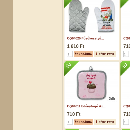
CQ04020 Főzőkesztyű...
CQ0
1 610 Ft
710
CQ04011 Edényfogó Az...
CQ0
710 Ft
710