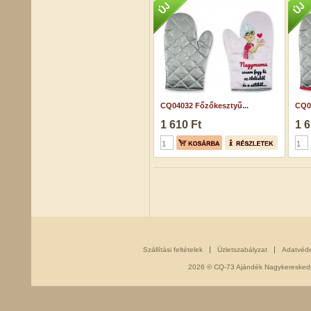
CQ04032 Főzőkesztyű...
CQ0
1 610 Ft
1 6
Szállítási feltételek
Üzletszabályzat
Adatvéd
2026 © CQ-73 Ajándék Nagykereskedés