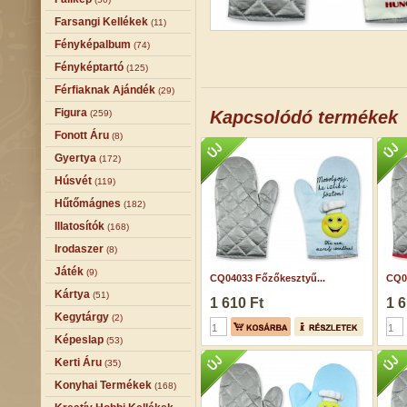
Farsangi Kellékek
(11)
Fényképalbum
(74)
Fényképtartó
(125)
Férfiaknak Ajándék
(29)
Figura
Kapcsolódó termékek
(259)
Fonott Áru
(8)
Gyertya
(172)
Húsvét
(119)
Hűtőmágnes
(182)
Illatosítók
(168)
Irodaszer
(8)
Játék
(9)
CQ04033 Főzőkesztyű...
CQ0
Kártya
(51)
1 610 Ft
1 6
Kegytárgy
(2)
Képeslap
(53)
Kerti Áru
(35)
Konyhai Termékek
(168)