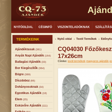
Aján
NYITÓOLDAL
CÉGINFÓ
VISZONTELADÓKNAK
SZÁLLÍTÁS
TERMÉKEINK
Nyitó oldal
Textil Termékek
Edényf
CQ04030 Főzőkeszt
Ajándéktasak
(381)
17x26cm
Anyák Napi Ajándék
(164)
Címke:
textil termékek
magyaros ajándék
e
Ballagási Ajándék
(33)
Bor Kiegészítők
(364)
Bögre
(389)
Díszdoboz
(66)
Dohányosoknak
(34)
Egzotikus Ajándék
(18)
Elem
(35)
Esküvőre Ajándék
(111)
Falikép
(50)