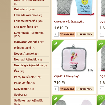
Kreatív Hobbi Kellékek
(21)
Kulcstartó
(329)
Lakásdekoráció
(294)
Lakásfelszerelés
(316)
CQ04047 Főzőkesztyű...
CQ0
Led Termékek
(35)
1 610 Ft
1 6
Levendulás Termékek
(157)
Magyaros Ajándék
(96)
Mécsestartó
(7)
Neves Ajándék
(64)
Névnapi Ajándék
(69)
Nosztalgia Ajándékok
(1)
Óra
(54)
CQ04012 Edényfogó...
CQ0
Party Kellékek
(1188)
710 Ft
1 6
Plüss Játék
(18)
Szilveszter
(12)
Szobor
(8)
Születésnapi Ajándék
(1417)