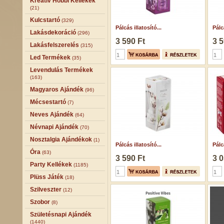
Kreatív Hobbi Kellékek
(21)
Kulcstartó
(329)
Pálcás illatosító...
Pálcá
Lakásdekoráció
(296)
3 590 Ft
3 5
Lakásfelszerelés
(315)
Led Termékek
(35)
Levendulás Termékek
(163)
Magyaros Ajándék
(96)
Mécsestartó
(7)
Neves Ajándék
(64)
Névnapi Ajándék
(70)
Nosztalgia Ajándékok
(1)
Pálcás illatosító...
Pálcá
Óra
(63)
3 590 Ft
3 0
Party Kellékek
(1185)
Plüss Játék
(18)
Szilveszter
(12)
Szobor
(8)
Születésnapi Ajándék
(1440)