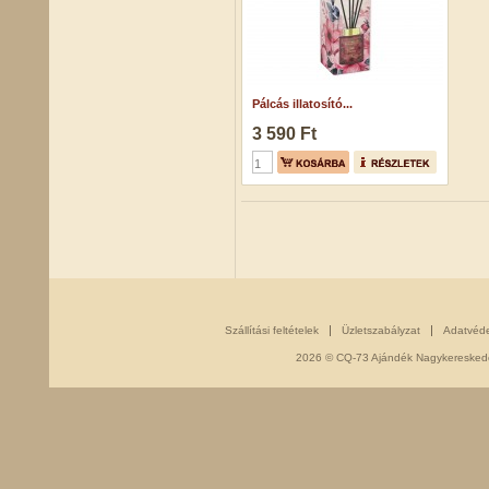
Pálcás illatosító...
3 590 Ft
Szállítási feltételek
Üzletszabályzat
Adatvéd
2026 © CQ-73 Ajándék Nagykereskedés