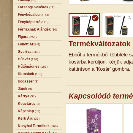
Farsangi Kellékek
(11)
Fényképalbum
(73)
Fényképtartó
(125)
Férfiaknak Ajándék
(30)
Figura
(258)
Termékváltozatok
Fonott Áru
(8)
Gyertya
(169)
Ebből a termékből többféle sz
Húsvét
(120)
kosárba kerüljön, kérjük adj
Hűtőmágnes
(183)
kattintson a 'Kosár' gombra.
Illatosítók
(166)
Irodaszer
(8)
Játék
(9)
Kapcsolódó term
Kártya
(51)
Kegytárgy
(2)
Képeslap
(53)
Kerti Áru
(35)
Konyhai Termékek
(168)