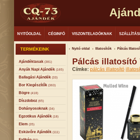
Aján
NYITÓOLDAL
CÉGINFÓ
VISZONTELADÓKNAK
SZÁLLÍTÁS
TERMÉKEINK
Nyitó oldal
Illatosítók
Pálcás Illatos
Pálcás illatosít
Ajándéktasak
(381)
Címke:
pálcás illatosító
illatos
Anyák Napi Ajándék
(165)
Ballagási Ajándék
(33)
Bor Kiegészítők
(363)
Bögre
(418)
Díszdoboz
(65)
Dohányosoknak
(34)
Egzotikus Ajándék
(18)
Elem
(35)
Esküvőre Ajándék
(111)
Falikép
(50)