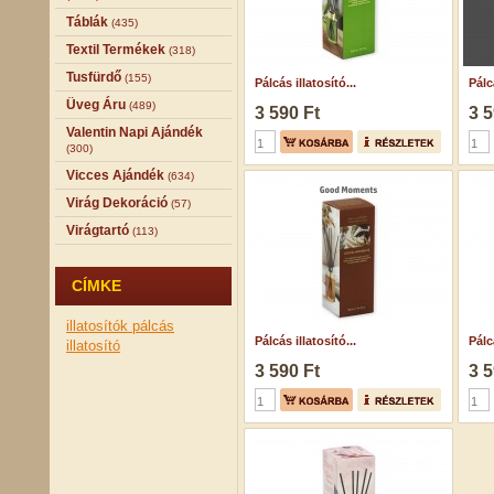
Táblák
(435)
Textil Termékek
(318)
Tusfürdő
(155)
Pálcás illatosító...
Pálcá
Üveg Áru
(489)
3 590 Ft
3 5
Valentin Napi Ajándék
(300)
Vicces Ajándék
(634)
Virág Dekoráció
(57)
Virágtartó
(113)
CÍMKE
illatosítók
pálcás
Pálcás illatosító...
Pálcá
illatosító
3 590 Ft
3 5