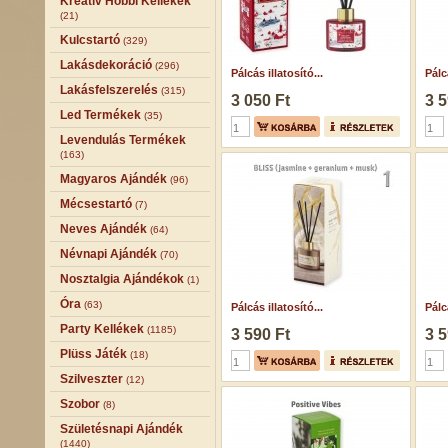
Kreatív Hobbi Kellékek
(21)
Kulcstartó
(329)
Lakásdekoráció
(296)
Pálcás illatosító...
Pálcá
Lakásfelszerelés
(315)
3 050 Ft
3 5
Led Termékek
(35)
Levendulás Termékek
(163)
Magyaros Ajándék
(96)
Mécsestartó
(7)
Neves Ajándék
(64)
Névnapi Ajándék
(70)
Nosztalgia Ajándékok
(1)
Óra
(63)
Pálcás illatosító...
Pálcá
Party Kellékek
(1185)
3 590 Ft
3 5
Plüss Játék
(18)
Szilveszter
(12)
Szobor
(8)
Születésnapi Ajándék
(1440)