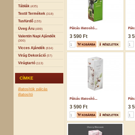
Táblák
(435)
Textil Termékek
(318)
Tusfürdő
(155)
Pálcás illatosító...
Pálcá
Üveg Áru
(489)
3 590 Ft
3 5
Valentin Napi Ajándék
(300)
Vicces Ajándék
(634)
Virág Dekoráció
(57)
Virágtartó
(113)
CÍMKE
illatosítók
pálcás
illatosító
Pálcás illatosító...
Pálcá
3 590 Ft
3 5