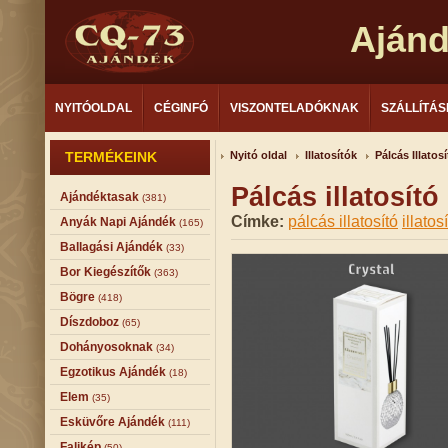
Aján
NYITÓOLDAL
CÉGINFÓ
VISZONTELADÓKNAK
SZÁLLÍTÁS
TERMÉKEINK
Nyitó oldal
Illatosítók
Pálcás Illatos
Pálcás illatosít
Ajándéktasak
(381)
Címke:
pálcás illatosító
illatos
Anyák Napi Ajándék
(165)
Ballagási Ajándék
(33)
Bor Kiegészítők
(363)
Bögre
(418)
Díszdoboz
(65)
Dohányosoknak
(34)
Egzotikus Ajándék
(18)
Elem
(35)
Esküvőre Ajándék
(111)
Falikép
(50)