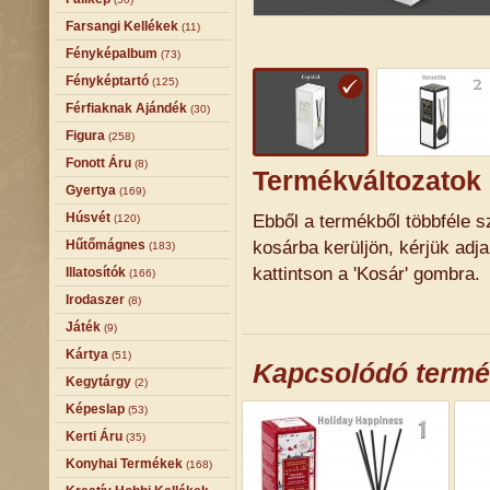
Farsangi Kellékek
(11)
Fényképalbum
(73)
Fényképtartó
(125)
Férfiaknak Ajándék
(30)
Figura
(258)
Fonott Áru
(8)
Termékváltozatok
Gyertya
(169)
Húsvét
Ebből a termékből többféle sz
(120)
kosárba kerüljön, kérjük adj
Hűtőmágnes
(183)
kattintson a 'Kosár' gombra.
Illatosítók
(166)
Irodaszer
(8)
Játék
(9)
Kártya
(51)
Kapcsolódó term
Kegytárgy
(2)
Képeslap
(53)
Kerti Áru
(35)
Konyhai Termékek
(168)