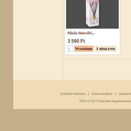
Pálcás illatosító...
3 590 Ft
Szállítási feltételek
Üzletszabályzat
Adatvéd
2026 © CQ-73 Ajándék Nagykereskedés