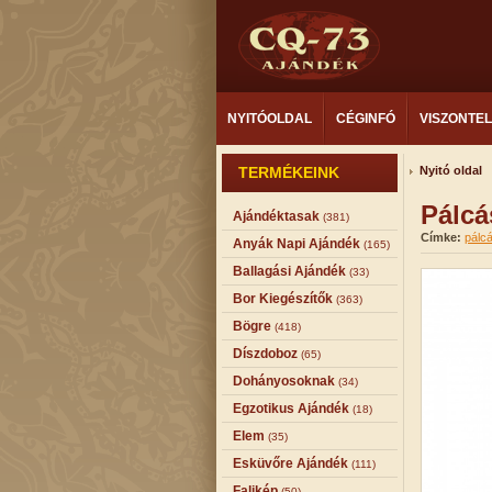
NYITÓOLDAL
CÉGINFÓ
VISZONTE
TERMÉKEINK
Nyitó oldal
Pálcá
Ajándéktasak
(381)
Címke:
pálcá
Anyák Napi Ajándék
(165)
Ballagási Ajándék
(33)
Bor Kiegészítők
(363)
Bögre
(418)
Díszdoboz
(65)
Dohányosoknak
(34)
Egzotikus Ajándék
(18)
Elem
(35)
Esküvőre Ajándék
(111)
Falikép
(50)