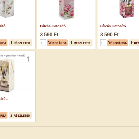
ító...
Pálcás illatosító...
Pálcás illatosító...
3 590 Ft
3 590 Ft
ító...