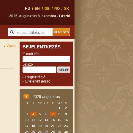
HU
/
EN
/
DE
/
RO
/
SK
2026. augusztus 8. szombat - László
Vissza
BEJELENTKEZÉS
E-mail cím
Jelszó
Regisztráció
Elfelejtett jelszó
2026.augusztus
H
K
Sz
Cs
P
Szo
V
1
2
3
4
5
6
7
8
9
10
11
12
13
14
15
16
17
18
19
20
21
22
23
24
25
26
27
28
29
30