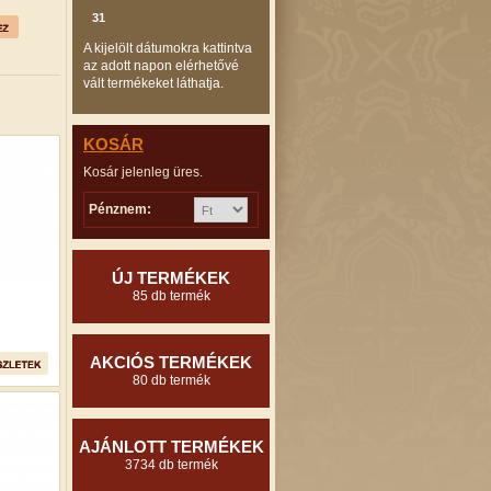
31
A kijelölt dátumokra kattintva
az adott napon elérhetővé
vált termékeket láthatja.
KOSÁR
Kosár jelenleg üres.
Pénznem:
ÚJ TERMÉKEK
85 db termék
AKCIÓS TERMÉKEK
80 db termék
AJÁNLOTT TERMÉKEK
3734 db termék