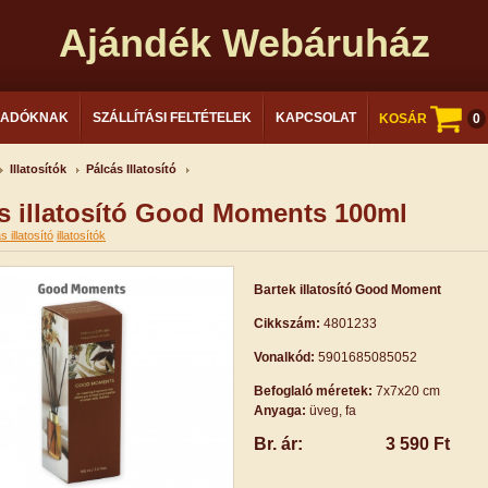
Ajándék Webáruház
LADÓKNAK
SZÁLLÍTÁSI FELTÉTELEK
KAPCSOLAT
KOSÁR
0
Illatosítók
Pálcás Illatosító
s illatosító Good Moments 100ml
s illatosító
illatosítók
Bartek illatosító Good Moment
Cikkszám:
4801233
Vonalkód:
5901685085052
Befoglaló méretek:
7x7x20 cm
Anyaga:
üveg, fa
Br. ár:
3 590 Ft