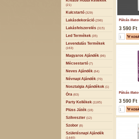
Kreatív Hobbi Kellékek
(21)
Kulcstartó
(329)
Lakásdekoráció
Pálcás illatos
(296)
Lakásfelszerelés
3 590 Ft
(315)
Led Termékek
(35)
Levendulás Termékek
(163)
Magyaros Ajándék
(96)
Mécsestartó
(7)
Neves Ajándék
(64)
Névnapi Ajándék
(70)
Nosztalgia Ajándékok
(1)
Pálcás illatos
Óra
(63)
3 590 Ft
Party Kellékek
(1185)
Plüss Játék
(18)
Szilveszter
(12)
Szobor
(8)
Születésnapi Ajándék
(1440)