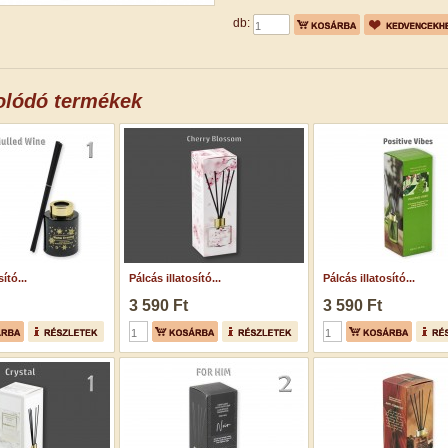
db:
olódó termékek
ító...
Pálcás illatosító...
Pálcás illatosító...
3 590 Ft
3 590 Ft