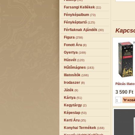
Farsangi Kellékek
(11)
Fényképalbum
(73)
Fényképtartó
(125)
Kapcs
Férfiaknak Ajándék
(30)
Figura
(258)
Fonott Áru
(8)
Gyertya
(169)
Húsvét
(120)
Hűtőmágnes
(183)
Illatosítók
(166)
Irodaszer
(8)
Pálcás illatos
Játék
(9)
3 590 Ft
Kártya
(51)
Kegytárgy
(2)
Képeslap
(53)
Kerti Áru
(35)
Konyhai Termékek
(168)