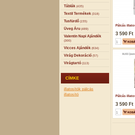
Táblák
(435)
Textil Termékek
(318)
Tusfürdő
(155)
Pálcás illatos
Üveg Áru
(489)
3 590 Ft
Valentin Napi Ajándék
(300)
Vicces Ajándék
(634)
Virág Dekoráció
(57)
Virágtartó
(113)
CÍMKE
illatosítók
pálcás
illatosító
Pálcás illatos
3 590 Ft