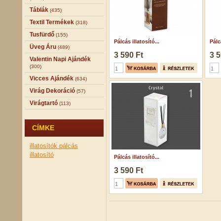
Táblák
(435)
Textil Termékek
(318)
Tusfürdő
(155)
Pálcás illatosító...
Pálcá
Üveg Áru
(489)
3 590 Ft
3 5
Valentin Napi Ajándék
(300)
Vicces Ajándék
(634)
Virág Dekoráció
(57)
Virágtartó
(113)
CÍMKE
illatosítók
pálcás
illatosító
Pálcás illatosító...
3 590 Ft