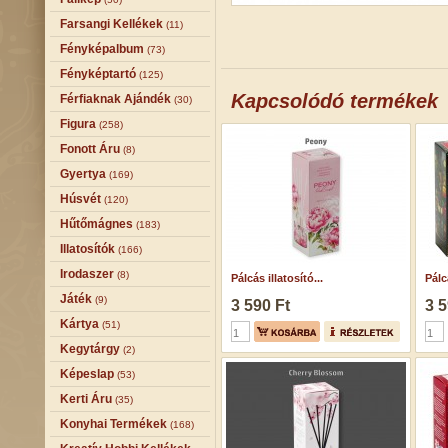
Farsangi Kellékek
(11)
Fényképalbum
(73)
Fényképtartó
(125)
Kapcsolódó termékek
Férfiaknak Ajándék
(30)
Figura
(258)
Fonott Áru
(8)
Gyertya
(169)
Húsvét
(120)
Hűtőmágnes
(183)
Illatosítók
(166)
Irodaszer
(8)
Pálcás illatosító...
Pálcá
Játék
(9)
3 590 Ft
3 5
Kártya
(51)
Kegytárgy
(2)
Képeslap
(53)
Kerti Áru
(35)
Konyhai Termékek
(168)