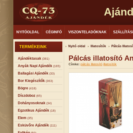
Aján
NYITÓOLDAL
CÉGINFÓ
VISZONTELADÓKNAK
SZÁLLÍTÁS
TERMÉKEINK
Nyitó oldal
Illatosítók
Pálcás Illatos
Pálcás illatosító 
Ajándéktasak
(381)
Címke:
pálcás illatosító
illatosítók
Anyák Napi Ajándék
(165)
Ballagási Ajándék
(33)
Bor Kiegészítők
(363)
Bögre
(418)
Díszdoboz
(65)
Dohányosoknak
(34)
Egzotikus Ajándék
(18)
Elem
(35)
Esküvőre Ajándék
(111)
Falikép
(50)