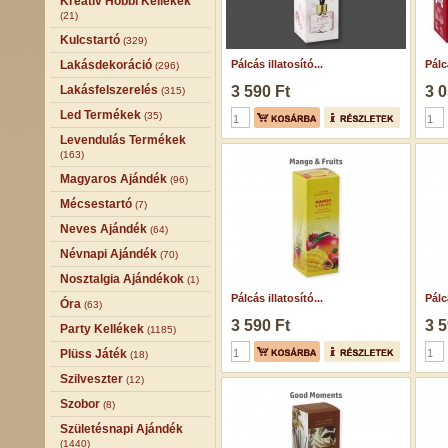
Kreatív Hobbi Kellékek
(21)
Kulcstartó
(329)
Lakásdekoráció
Pálcás illatosító...
Pálcá
(296)
Lakásfelszerelés
3 590 Ft
3 0
(315)
Led Termékek
(35)
Levendulás Termékek
(163)
Magyaros Ajándék
(96)
Mécsestartó
(7)
Neves Ajándék
(64)
Névnapi Ajándék
(70)
Nosztalgia Ajándékok
(1)
Pálcás illatosító...
Pálcá
Óra
(63)
3 590 Ft
3 5
Party Kellékek
(1185)
Plüss Játék
(18)
Szilveszter
(12)
Szobor
(8)
Születésnapi Ajándék
(1440)