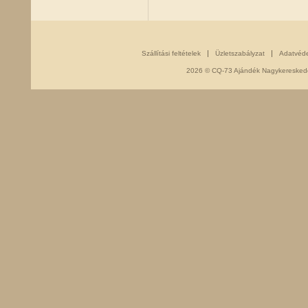
Szállítási feltételek
Üzletszabályzat
Adatvéd
2026 © CQ-73 Ajándék Nagykereskedés