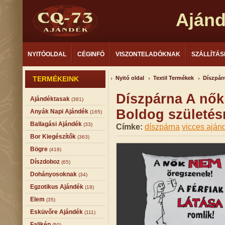
Aján
NYITÓOLDAL
CÉGINFÓ
VISZONTELADÓKNAK
SZÁLLÍTÁS
TERMÉKEINK
Nyitó oldal
Textil Termékek
Díszpár
Díszpárna A nők
Ajándéktasak
(381)
Boldog születé
Anyák Napi Ajándék
(165)
Ballagási Ajándék
(33)
Címke:
díszpárna
vicces aján
Bor Kiegészítők
(363)
Bögre
(418)
Díszdoboz
(65)
Dohányosoknak
(34)
Egzotikus Ajándék
(18)
Elem
(35)
Esküvőre Ajándék
(111)
Falikép
(50)