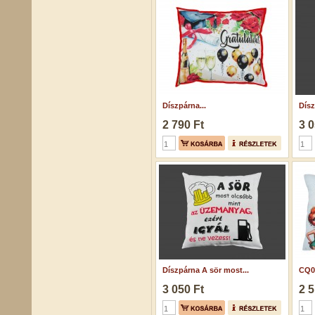
Díszpárna...
Dísz
2 790 Ft
3 0
Díszpárna A sör most...
CQ07
3 050 Ft
2 5