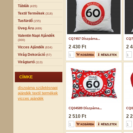
Táblák
(435)
Textil Termékek
(318)
Tusfürdő
(155)
Üveg Áru
(489)
Valentin Napi Ajándék
CQ7457 Díszpárna...
CQ74
(300)
2 430 Ft
2 4
Vicces Ajándék
(634)
Virág Dekoráció
(57)
Virágtartó
(113)
CÍMKE
díszpárna
születésnapi
ajándék
textil termékek
vicces ajándék
CQ04589 Díszpárna...
CQ04
2 510 Ft
2 2