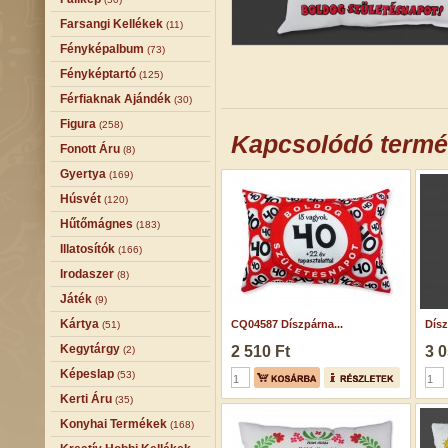
Farsangi Kellékek
(11)
Fényképalbum
(73)
Fényképtartó
(125)
Férfiaknak Ajándék
(30)
Figura
(258)
Kapcsolódó term
Fonott Áru
(8)
Gyertya
(169)
Húsvét
(120)
Hűtőmágnes
(183)
Illatosítók
(166)
Irodaszer
(8)
Játék
(9)
Kártya
CQ04587 Díszpárna...
Dísz
(51)
Kegytárgy
2 510 Ft
3 0
(2)
Képeslap
(53)
Kerti Áru
(35)
Konyhai Termékek
(168)