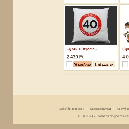
CQ7455 Díszpárna...
CQ05
2 430 Ft
4 0
Szállítási feltételek
Üzletszabályzat
Adatvéd
2026 © CQ-73 Ajándék Nagykereskedés