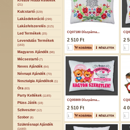
Kreatív Hobbi Kellékek
(21)
Kulcstartó
(329)
Lakásdekoráció
(296)
Lakásfelszerelés
(315)
CQ07180 Díszpárna...
CQ05
Led Termékek
(35)
2 510 Ft
2 5
Levendulás Termékek
(163)
Magyaros Ajándék
(96)
Mécsestartó
(7)
Neves Ajándék
(64)
Névnapi Ajándék
(70)
Nosztalgia Ajándékok
(1)
Óra
(63)
Party Kellékek
(1185)
CQ05909 Díszpárna...
CQ05
Plüss Játék
(18)
2 510 Ft
4 0
Szilveszter
(12)
Szobor
(8)
Születésnapi Ajándék
(1440)