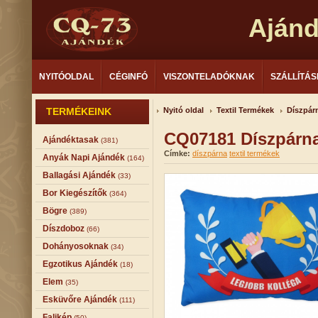
Aján
NYITÓOLDAL
CÉGINFÓ
VISZONTELADÓKNAK
SZÁLLÍTÁS
TERMÉKEINK
Nyitó oldal
Textil Termékek
Díszpár
CQ07181 Díszpárn
Ajándéktasak
(381)
Címke:
díszpárna
textil termékek
Anyák Napi Ajándék
(164)
Ballagási Ajándék
(33)
Bor Kiegészítők
(364)
Bögre
(389)
Díszdoboz
(66)
Dohányosoknak
(34)
Egzotikus Ajándék
(18)
Elem
(35)
Esküvőre Ajándék
(111)
Falikép
(50)