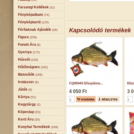
Farsangi Kellékek
(11)
Fényképalbum
(74)
Fényképtartó
(125)
Kapcsolódó termékek
Férfiaknak Ajándék
(29)
Figura
(259)
Fonott Áru
(8)
Gyertya
(172)
Húsvét
(119)
Hűtőmágnes
(182)
Illatosítók
(168)
Irodaszer
(8)
CQ05443 Díszpárna...
Dísz
Játék
(9)
4 050 Ft
3 0
Kártya
(51)
Kegytárgy
(2)
Képeslap
(53)
Kerti Áru
(35)
Konyhai Termékek
(168)