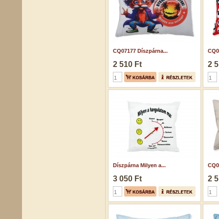
CQ07177 Díszpárna...
CQ04
2 510 Ft
2 5
Díszpárna Milyen a...
CQ04
3 050 Ft
2 5