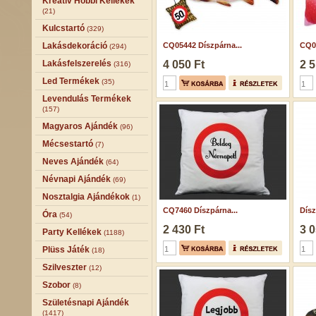
Kreatív Hobbi Kellékek
(21)
Kulcstartó
(329)
Lakásdekoráció
CQ05442 Díszpárna...
CQ07
(294)
Lakásfelszerelés
4 050 Ft
2 5
(316)
Led Termékek
(35)
Levendulás Termékek
(157)
Magyaros Ajándék
(96)
Mécsestartó
(7)
Neves Ajándék
(64)
Névnapi Ajándék
(69)
Nosztalgia Ajándékok
(1)
CQ7460 Díszpárna...
Dísz
Óra
(54)
2 430 Ft
3 0
Party Kellékek
(1188)
Plüss Játék
(18)
Szilveszter
(12)
Szobor
(8)
Születésnapi Ajándék
(1417)