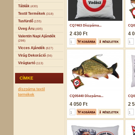
Táblák
(430)
Textil Termékek
(318)
Tusfürdő
(155)
CQ7463 Díszpárna...
CQ05
Üveg Áru
(495)
2 430 Ft
4 0
Valentin Napi Ajándék
(298)
Vicces Ajándék
(627)
Virág Dekoráció
(56)
Virágtartó
(113)
CÍMKE
díszpárna
textil
termékek
CQ05440 Díszpárna...
CQ07
4 050 Ft
2 5