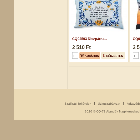
CQ04593 Díszpárna...
CQ07
2 510 Ft
2 5
Szállítási feltételek
Üzletszabályzat
Adatvéd
2026 © CQ-73 Ajándék Nagykereskedés