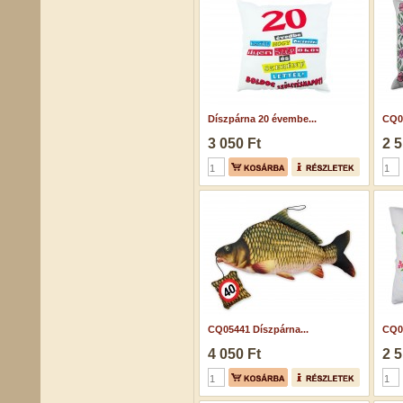
Díszpárna 20 évembe...
CQ07
3 050 Ft
2 5
CQ05441 Díszpárna...
CQ07
4 050 Ft
2 5