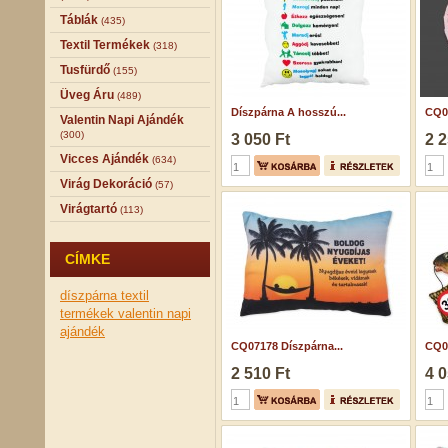
Táblák
(435)
Textil Termékek
(318)
Tusfürdő
(155)
Üveg Áru
(489)
Díszpárna A hosszú...
CQ05
Valentin Napi Ajándék
(300)
3 050 Ft
2 2
Vicces Ajándék
(634)
Virág Dekoráció
(57)
Virágtartó
(113)
CÍMKE
díszpárna
textil
termékek
valentin napi
ajándék
CQ07178 Díszpárna...
CQ05
2 510 Ft
4 0