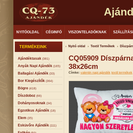
Aján
NYITÓOLDAL
CÉGINFÓ
VISZONTELADÓKNAK
SZÁLLÍTÁS
TERMÉKEINK
Nyitó oldal
Textil Termékek
Díszpár
CQ05909 Díszpárna
Ajándéktasak
(381)
38x26cm
Anyák Napi Ajándék
(165)
Címke:
valentin napi ajándék
textil termékek
Ballagási Ajándék
(33)
Bor Kiegészítők
(364)
Bögre
(418)
Díszdoboz
(66)
Dohányosoknak
(34)
Egzotikus Ajándék
(18)
Elem
(35)
Esküvőre Ajándék
(111)
Falikép
(50)