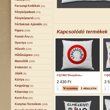
Farsangi Kellékek
(11)
Fényképalbum
(74)
Fényképtartó
(125)
Férfiaknak Ajándék
(30)
Figura
Kapcsolódó termékek
(258)
Fonott Áru
(8)
Gyertya
(169)
Húsvét
(120)
Hűtőmágnes
(183)
Illatosítók
(166)
Irodaszer
(8)
Játék
(9)
CQ7462 Díszpárna...
CQ05
Kártya
(51)
2 430 Ft
2 5
Kegytárgy
(2)
Képeslap
(53)
Kerti Áru
(35)
Konyhai Termékek
(168)