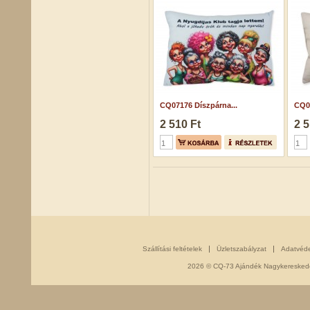
CQ07176 Díszpárna...
CQ04
2 510 Ft
2 5
Szállítási feltételek
Üzletszabályzat
Adatvéd
2026 © CQ-73 Ajándék Nagykereskedés