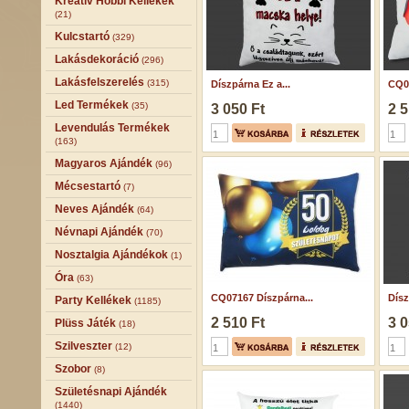
Kreatív Hobbi Kellékek
(21)
Kulcstartó
(329)
Lakásdekoráció
(296)
Lakásfelszerelés
(315)
Díszpárna Ez a...
CQ05
Led Termékek
(35)
3 050 Ft
2 5
Levendulás Termékek
(163)
Magyaros Ajándék
(96)
Mécsestartó
(7)
Neves Ajándék
(64)
Névnapi Ajándék
(70)
Nosztalgia Ajándékok
(1)
Óra
(63)
CQ07167 Díszpárna...
Dísz
Party Kellékek
(1185)
2 510 Ft
3 0
Plüss Játék
(18)
Szilveszter
(12)
Szobor
(8)
Születésnapi Ajándék
(1440)