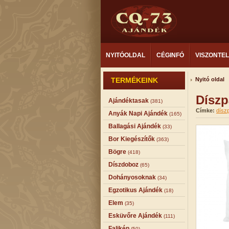
NYITÓOLDAL
CÉGINFÓ
VISZONTE
TERMÉKEINK
Nyitó oldal
Díszp
Ajándéktasak
(381)
Címke:
dísz
Anyák Napi Ajándék
(165)
Ballagási Ajándék
(33)
Bor Kiegészítők
(363)
Bögre
(418)
Díszdoboz
(65)
Dohányosoknak
(34)
Egzotikus Ajándék
(18)
Elem
(35)
Esküvőre Ajándék
(111)
Falikép
(50)