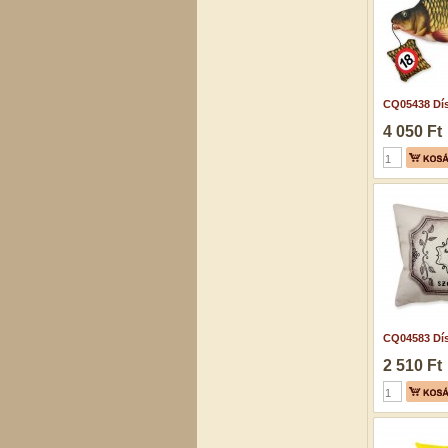
CQ05438 Dís
4 050 Ft
CQ04583 Dís
2 510 Ft