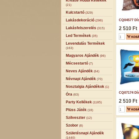
Kreatív Hobbi Kellékek
(21)
Kulcstartó
(329)
Lakásdekoráció
CQ04577 Dís
(296)
Lakásfelszerelés
2 510 Ft
(315)
Led Termékek
(35)
Levendulás Termékek
(163)
Magyaros Ajándék
(96)
Mécsestartó
(7)
Neves Ajándék
(64)
Névnapi Ajándék
(70)
Nosztalgia Ajándékok
(1)
CQ07174 Dís
Óra
(63)
2 510 Ft
Party Kellékek
(1185)
Plüss Játék
(18)
Szilveszter
(12)
Szobor
(8)
Születésnapi Ajándék
(1440)