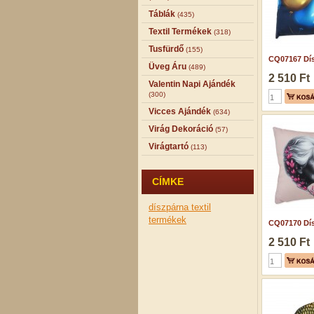
Táblák
(435)
Textil Termékek
(318)
Tusfürdő
(155)
CQ07167 Dís
Üveg Áru
(489)
2 510 Ft
Valentin Napi Ajándék
(300)
Vicces Ajándék
(634)
Virág Dekoráció
(57)
Virágtartó
(113)
CÍMKE
díszpárna
textil
termékek
CQ07170 Dís
2 510 Ft