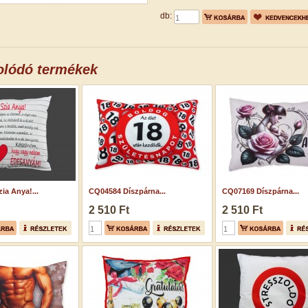
db:
olódó termékek
ia Anya!...
CQ04584 Díszpárna...
CQ07169 Díszpárna...
2 510 Ft
2 510 Ft