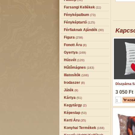
Farsangi Kellékek
(11)
Fényképalbum
(73)
Fényképtartó
(125)
Kapcs
Férfiaknak Ajándék
(30)
Figura
(258)
Fonott Áru
(8)
Gyertya
(169)
Húsvét
(120)
Hűtőmágnes
(183)
Illatosítók
(166)
Irodaszer
(8)
Díszpárna Sz
Játék
(9)
3 050 Ft
Kártya
(51)
Kegytárgy
(2)
Képeslap
(53)
Kerti Áru
(35)
Konyhai Termékek
(168)