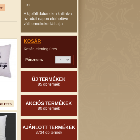
31
A kijelölt dátumokra kattintva
az adott napon elérhetővé
vált termékeket láthatja.
KOSÁR
Kosár jelenleg üres.
Pénznem:
ÚJ TERMÉKEK
85 db termék
AKCIÓS TERMÉKEK
80 db termék
AJÁNLOTT TERMÉKEK
3734 db termék