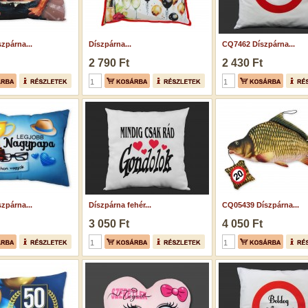
zpárna...
Díszpárna...
CQ7462 Díszpárna...
2 790 Ft
2 430 Ft
zpárna...
Díszpárna fehér...
CQ05439 Díszpárna...
3 050 Ft
4 050 Ft