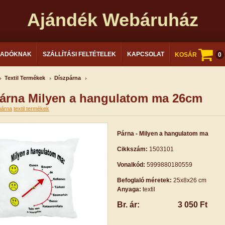
Ajándék Webáruház
LADÓKNAK
SZÁLLÍTÁSI FELTÉTELEK
KAPCSOLAT
KOSÁR
0
Textil Termékek
Díszpárna
árna Milyen a hangulatom ma 26cm
párna
textil termékek
Párna - Milyen a hangulatom ma
Cikkszám:
1503101
Vonalkód:
5999880180559
Befoglaló méretek:
25x8x26 cm
Anyaga:
textil
Br. ár:
3 050 Ft