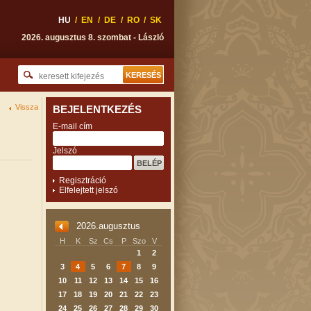
HU
/
EN
/
DE
/
RO
/
SK
2026. augusztus 8. szombat - László
Vissza
BEJELENTKEZÉS
E-mail cím
Jelszó
Regisztráció
Elfelejtett jelszó
2026.augusztus
H
K
Sz
Cs
P
Szo
V
1
2
3
4
5
6
7
8
9
10
11
12
13
14
15
16
17
18
19
20
21
22
23
24
25
26
27
28
29
30