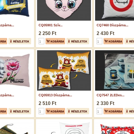
zpárna...
CQ05901 Szív...
CQ7460 Díszpárna...
2 250 Ft
2 430 Ft
zpárna...
CQ05913 Díszpárna...
CQ7547 2LEDes...
2 510 Ft
2 330 Ft