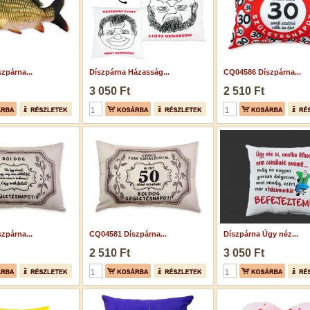
zpárna...
Díszpárna Házasság...
CQ04586 Díszpárna...
3 050 Ft
2 510 Ft
zpárna...
CQ04581 Díszpárna...
Díszpárna Úgy néz...
2 510 Ft
3 050 Ft