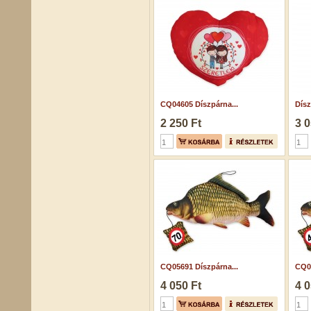
CQ04605 Díszpárna...
Dísz
2 250 Ft
3 0
CQ05691 Díszpárna...
CQ05
4 050 Ft
4 0