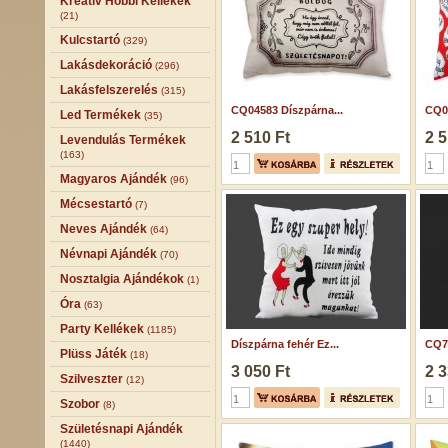
Kreatív Hobbi Kellékek
(21)
Kulcstartó
(329)
Lakásdekoráció
(296)
Lakásfelszerelés
(315)
CQ04583 Díszpárna...
CQ04
Led Termékek
(35)
2 510 Ft
2 5
Levendulás Termékek
(163)
Magyaros Ajándék
(96)
Mécsestartó
(7)
Neves Ajándék
(64)
Névnapi Ajándék
(70)
Nosztalgia Ajándékok
(1)
Óra
(63)
Party Kellékek
(1185)
Díszpárna fehér Ez...
CQ7
Plüss Játék
(18)
3 050 Ft
2 3
Szilveszter
(12)
Szobor
(8)
Születésnapi Ajándék
(1440)