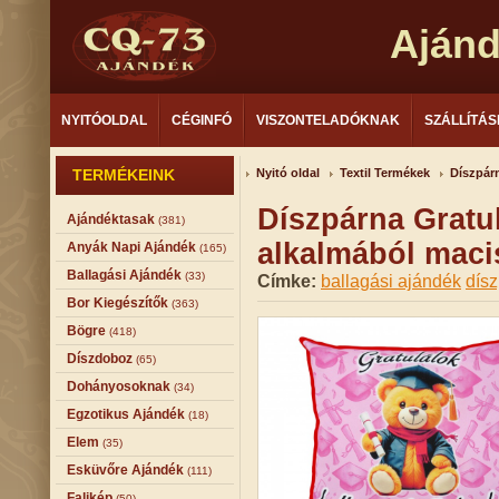
Aján
NYITÓOLDAL
CÉGINFÓ
VISZONTELADÓKNAK
SZÁLLÍTÁS
TERMÉKEINK
Nyitó oldal
Textil Termékek
Díszpár
Díszpárna Gratu
Ajándéktasak
(381)
alkalmából maci
Anyák Napi Ajándék
(165)
Ballagási Ajándék
(33)
Címke:
ballagási ajándék
dís
Bor Kiegészítők
(363)
Bögre
(418)
Díszdoboz
(65)
Dohányosoknak
(34)
Egzotikus Ajándék
(18)
Elem
(35)
Esküvőre Ajándék
(111)
Falikép
(50)