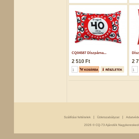
CQ04587 Díszpárna...
Dísz
2 510 Ft
2 7
Szállítási feltételek
Üzletszabályzat
Adatvéd
2026 © CQ-73 Ajándék Nagykereskedés