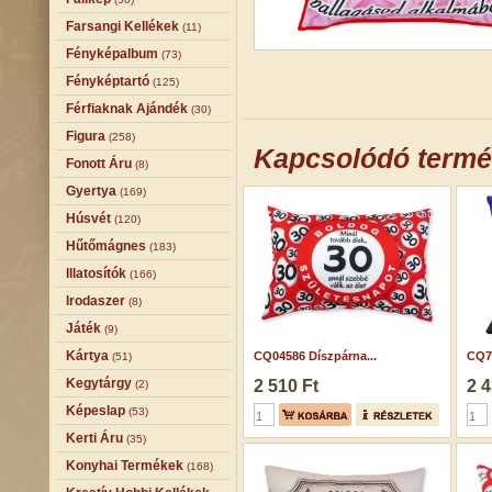
Farsangi Kellékek
(11)
Fényképalbum
(73)
Fényképtartó
(125)
Férfiaknak Ajándék
(30)
Figura
(258)
Kapcsolódó term
Fonott Áru
(8)
Gyertya
(169)
Húsvét
(120)
Hűtőmágnes
(183)
Illatosítók
(166)
Irodaszer
(8)
Játék
(9)
Kártya
CQ04586 Díszpárna...
CQ75
(51)
Kegytárgy
2 510 Ft
2 4
(2)
Képeslap
(53)
Kerti Áru
(35)
Konyhai Termékek
(168)