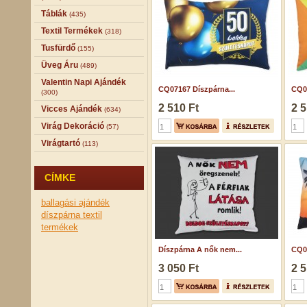
Táblák
(435)
Textil Termékek
(318)
Tusfürdő
(155)
Üveg Áru
(489)
Valentin Napi Ajándék
CQ07167 Díszpárna...
CQ07
(300)
2 510 Ft
2 5
Vicces Ajándék
(634)
Virág Dekoráció
(57)
Virágtartó
(113)
CÍMKE
ballagási ajándék
díszpárna
textil
termékek
Díszpárna A nők nem...
CQ07
3 050 Ft
2 5