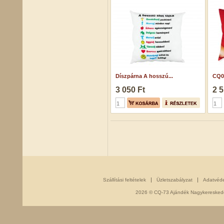
Díszpárna A hosszú...
CQ04
3 050 Ft
2 5
Szállítási feltételek
Üzletszabályzat
Adatvéd
2026 © CQ-73 Ajándék Nagykereskedés