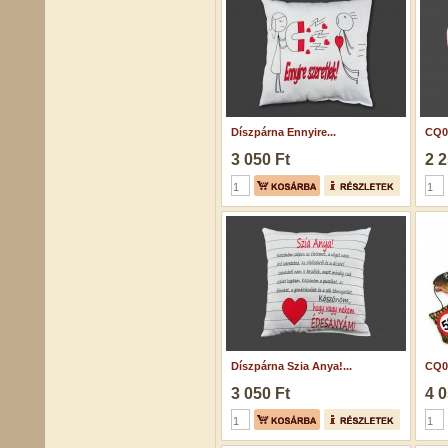
Díszpárna Ennyire...
CQ05
3 050 Ft
2 2
Díszpárna Szia Anya!...
CQ05
3 050 Ft
4 0