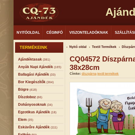
Aján
NYITÓOLDAL
CÉGINFÓ
VISZONTELADÓKNAK
SZÁLLÍTÁS
TERMÉKEINK
Nyitó oldal
Textil Termékek
Díszpár
CQ04572 Díszpárna
Ajándéktasak
(381)
38x28cm
Anyák Napi Ajándék
(165)
Címke:
díszpárna
textil termékek
Ballagási Ajándék
(33)
Bor Kiegészítők
(364)
Bögre
(418)
Díszdoboz
(66)
Dohányosoknak
(34)
Egzotikus Ajándék
(18)
Elem
(35)
Esküvőre Ajándék
(111)
Falikép
(50)