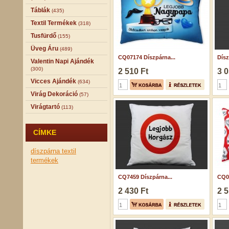
Táblák
(435)
Textil Termékek
(318)
Tusfürdő
(155)
Üveg Áru
(489)
CQ07174 Díszpárna...
Dísz
Valentin Napi Ajándék
(300)
2 510 Ft
3 0
Vicces Ajándék
(634)
Virág Dekoráció
(57)
Virágtartó
(113)
CÍMKE
díszpárna
textil
termékek
CQ7459 Díszpárna...
CQ04
2 430 Ft
2 5