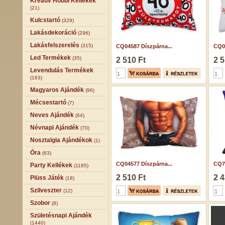
Kreatív Hobbi Kellékek
(21)
Kulcstartó
(329)
Lakásdekoráció
(296)
Lakásfelszerelés
(315)
CQ04587 Díszpárna...
CQ07
Led Termékek
(35)
2 510 Ft
2 5
Levendulás Termékek
(163)
Magyaros Ajándék
(96)
Mécsestartó
(7)
Neves Ajándék
(64)
Névnapi Ajándék
(70)
Nosztalgia Ajándékok
(1)
Óra
(63)
CQ04577 Díszpárna...
CQ75
Party Kellékek
(1185)
2 510 Ft
2 4
Plüss Játék
(18)
Szilveszter
(12)
Szobor
(8)
Születésnapi Ajándék
(1440)