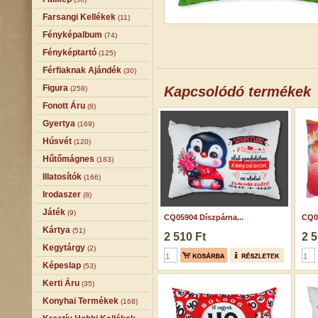
Farsangi Kellékek
(11)
Fényképalbum
(74)
Fényképtartó
(125)
Férfiaknak Ajándék
(30)
Figura
Kapcsolódó termékek
(258)
Fonott Áru
(8)
Gyertya
(169)
Húsvét
(120)
Hűtőmágnes
(183)
Illatosítók
(166)
Irodaszer
(8)
Játék
(9)
CQ05904 Díszpárna...
CQ07
Kártya
(51)
2 510 Ft
2 5
Kegytárgy
(2)
Képeslap
(53)
Kerti Áru
(35)
Konyhai Termékek
(168)