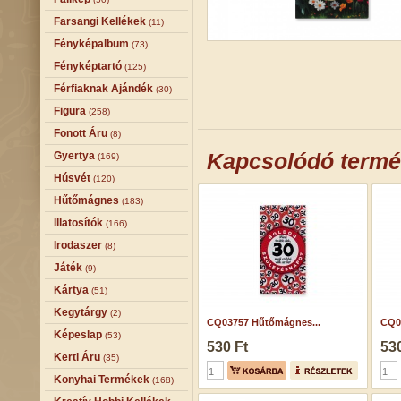
Farsangi Kellékek
(11)
Fényképalbum
(73)
Fényképtartó
(125)
Férfiaknak Ajándék
(30)
Figura
(258)
Fonott Áru
(8)
Kapcsolódó term
Gyertya
(169)
Húsvét
(120)
Hűtőmágnes
(183)
Illatosítók
(166)
Irodaszer
(8)
Játék
(9)
Kártya
(51)
Kegytárgy
(2)
CQ03757 Hűtőmágnes...
CQ0
Képeslap
(53)
530 Ft
530
Kerti Áru
(35)
Konyhai Termékek
(168)