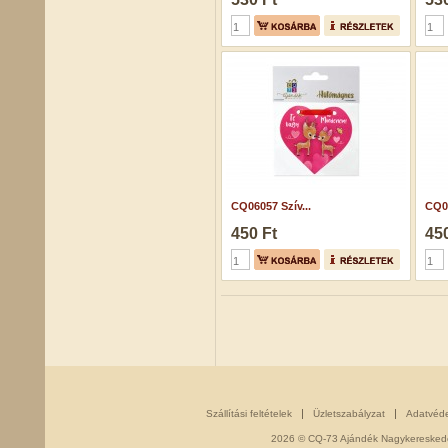
CQ06057 Szív...
CQ0
450 Ft
450
Szállítási feltételek
Üzletszabályzat
Adatvéd
2026 © CQ-73 Ajándék Nagykereskedés