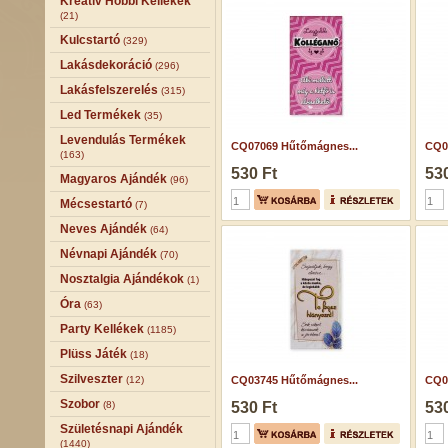
Kreatív Hobbi Kellékek
(21)
Kulcstartó
(329)
Lakásdekoráció
(296)
Lakásfelszerelés
(315)
Led Termékek
(35)
Levendulás Termékek
CQ07069 Hűtőmágnes...
CQ0
(163)
530 Ft
530
Magyaros Ajándék
(96)
Mécsestartó
(7)
Neves Ajándék
(64)
Névnapi Ajándék
(70)
Nosztalgia Ajándékok
(1)
Óra
(63)
Party Kellékek
(1185)
Plüss Játék
(18)
Szilveszter
(12)
CQ03745 Hűtőmágnes...
CQ0
Szobor
(8)
530 Ft
530
Születésnapi Ajándék
(1440)