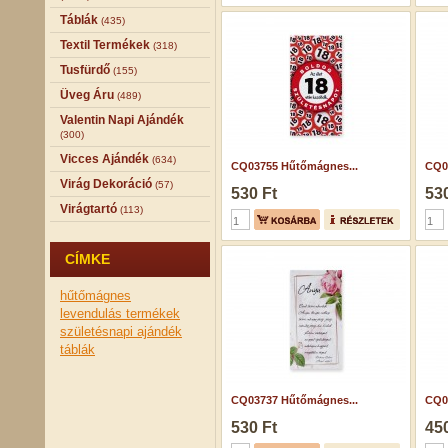
Táblák
(435)
Textil Termékek
(318)
Tusfürdő
(155)
Üveg Áru
(489)
Valentin Napi Ajándék
(300)
Vicces Ajándék
(634)
CQ03755 Hűtőmágnes...
CQ0
Virág Dekoráció
(57)
530 Ft
530
Virágtartó
(113)
CÍMKE
hűtőmágnes
levendulás termékek
születésnapi ajándék
táblák
CQ03737 Hűtőmágnes...
CQ06
530 Ft
450