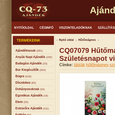
Aján
NYITÓOLDAL
CÉGINFÓ
VISZONTELADÓKNAK
SZÁLLÍTÁS
TERMÉKEINK
Nyitó oldal
Hűtőmágnes
CQ07079 Hűtőm
Ajándéktasak
(381)
Születésnapot v
Anyák Napi Ajándék
(165)
Ballagási Ajándék
(33)
Címke:
táblák
hűtőmágnes
sz
Bor Kiegészítők
(363)
Bögre
(418)
Díszdoboz
(65)
Dohányosoknak
(34)
Egzotikus Ajándék
(18)
Elem
(35)
Esküvőre Ajándék
(111)
Falikép
(50)