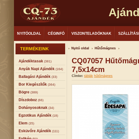
Aján
NYITÓOLDAL
CÉGINFÓ
VISZONTELADÓKNAK
SZÁLLÍTÁS
TERMÉKEINK
Nyitó oldal
Hűtőmágnes
CQ07057 Hűtőmágn
Ajándéktasak
(381)
7,5x14cm
Anyák Napi Ajándék
(164)
Címke:
táblák
hűtőmágnes
Ballagási Ajándék
(33)
Bor Kiegészítők
(364)
Bögre
(389)
Díszdoboz
(66)
Dohányosoknak
(34)
Egzotikus Ajándék
(18)
Elem
(35)
Esküvőre Ajándék
(111)
Falikép
(50)