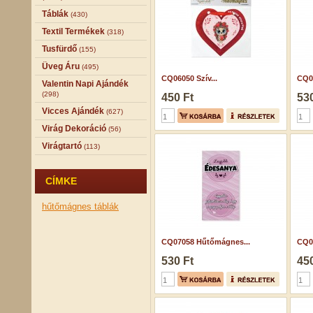
Táblák
(430)
Textil Termékek
(318)
Tusfürdő
(155)
Üveg Áru
(495)
CQ06050 Szív...
CQ0
Valentin Napi Ajándék
(298)
450 Ft
530
Vicces Ajándék
(627)
Virág Dekoráció
(56)
Virágtartó
(113)
CÍMKE
hűtőmágnes
táblák
CQ07058 Hűtőmágnes...
CQ06
530 Ft
450