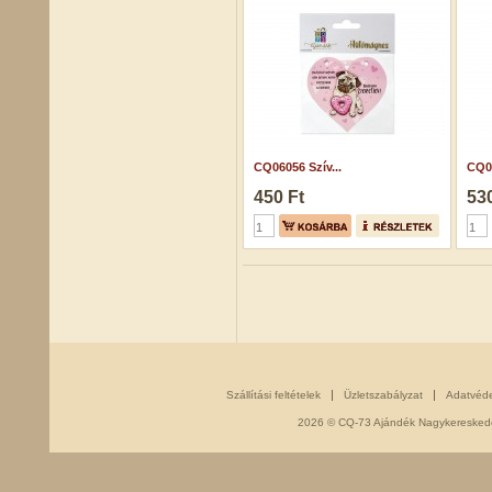
CQ06056 Szív...
CQ0
450 Ft
530
Szállítási feltételek
Üzletszabályzat
Adatvéd
2026 © CQ-73 Ajándék Nagykereskedés