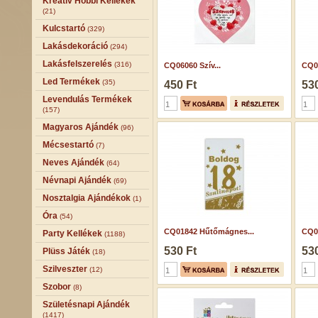
Kreatív Hobbi Kellékek
(21)
Kulcstartó
(329)
Lakásdekoráció
(294)
Lakásfelszerelés
(316)
CQ06060 Szív...
CQ0
Led Termékek
(35)
450 Ft
530
Levendulás Termékek
(157)
Magyaros Ajándék
(96)
Mécsestartó
(7)
Neves Ajándék
(64)
Névnapi Ajándék
(69)
Nosztalgia Ajándékok
(1)
Óra
(54)
CQ01842 Hűtőmágnes...
CQ0
Party Kellékek
(1188)
530 Ft
530
Plüss Játék
(18)
Szilveszter
(12)
Szobor
(8)
Születésnapi Ajándék
(1417)