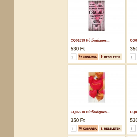
CQ01839 Hűtőmágnes...
CQ0
530 Ft
350
CQ02210 Hűtőmágnes...
CQ0
350 Ft
530