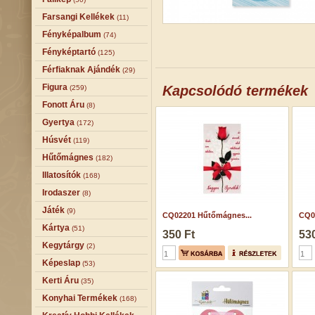
Farsangi Kellékek
(11)
Fényképalbum
(74)
Fényképtartó
(125)
Férfiaknak Ajándék
(29)
Figura
Kapcsolódó termékek
(259)
Fonott Áru
(8)
Gyertya
(172)
Húsvét
(119)
Hűtőmágnes
(182)
Illatosítók
(168)
Irodaszer
(8)
Játék
(9)
CQ02201 Hűtőmágnes...
CQ0
Kártya
(51)
350 Ft
530
Kegytárgy
(2)
Képeslap
(53)
Kerti Áru
(35)
Konyhai Termékek
(168)