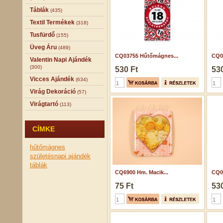
Táblák
(435)
Textil Termékek
(318)
Tusfürdő
(155)
Üveg Áru
(489)
CQ03755 Hűtőmágnes...
CQ0
Valentin Napi Ajándék
(300)
530 Ft
530
Vicces Ajándék
(634)
Virág Dekoráció
(57)
Virágtartó
(113)
CÍMKE
hűtőmágnes
születésnapi ajándék
táblák
CQ6900 Hm. Macik...
CQ0
75 Ft
530