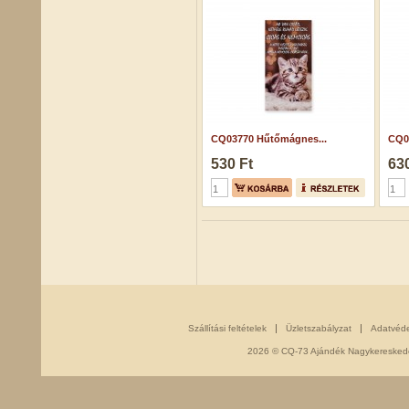
CQ03770 Hűtőmágnes...
CQ0
530 Ft
630
Szállítási feltételek
Üzletszabályzat
Adatvéd
2026 © CQ-73 Ajándék Nagykereskedés