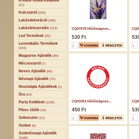
Kreatív Hobbi Kellékek
(21)
Kulcstartó
(329)
Lakásdekoráció
(296)
Lakásfelszerelés
(315)
CQ07078 Hűtőmágnes...
CQ0
Led Termékek
(35)
530 Ft
530
Levendulás Termékek
(163)
Magyaros Ajándék
(96)
Mécsestartó
(7)
Neves Ajándék
(64)
Névnapi Ajándék
(70)
Nosztalgia Ajándékok
(1)
Óra
(63)
CQ03353 Hűtőmágnes...
CQ0
Party Kellékek
(1185)
450 Ft
530
Plüss Játék
(18)
Szilveszter
(12)
Szobor
(8)
Születésnapi Ajándék
(1440)