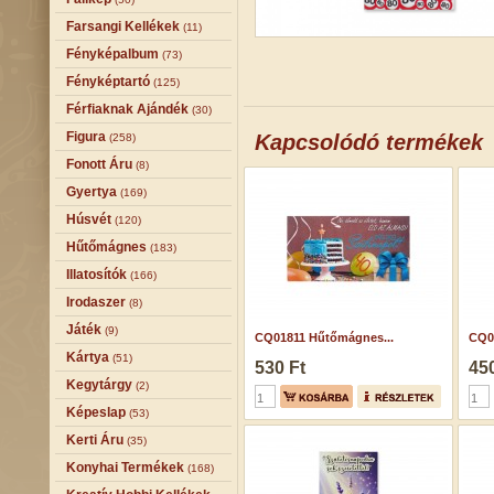
Farsangi Kellékek
(11)
Fényképalbum
(73)
Fényképtartó
(125)
Férfiaknak Ajándék
(30)
Figura
Kapcsolódó termékek
(258)
Fonott Áru
(8)
Gyertya
(169)
Húsvét
(120)
Hűtőmágnes
(183)
Illatosítók
(166)
Irodaszer
(8)
Játék
(9)
CQ01811 Hűtőmágnes...
CQ06
Kártya
(51)
530 Ft
450
Kegytárgy
(2)
Képeslap
(53)
Kerti Áru
(35)
Konyhai Termékek
(168)