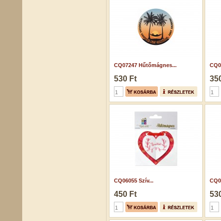
CQ07247 Hűtőmágnes...
CQ0
530 Ft
350
CQ06055 Szív...
CQ0
450 Ft
530