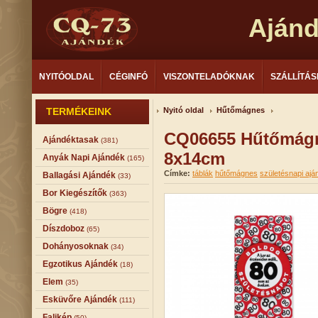
Aján
NYITÓOLDAL
CÉGINFÓ
VISZONTELADÓKNAK
SZÁLLÍTÁS
TERMÉKEINK
Nyitó oldal
Hűtőmágnes
CQ06655 Hűtőmágn
Ajándéktasak
(381)
8x14cm
Anyák Napi Ajándék
(165)
Címke:
táblák
hűtőmágnes
születésnapi ajá
Ballagási Ajándék
(33)
Bor Kiegészítők
(363)
Bögre
(418)
Díszdoboz
(65)
Dohányosoknak
(34)
Egzotikus Ajándék
(18)
Elem
(35)
Esküvőre Ajándék
(111)
Falikép
(50)