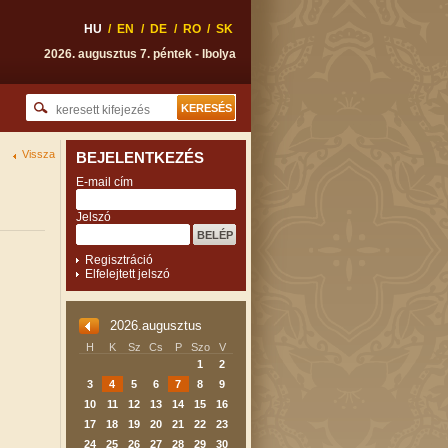
HU
/
EN
/
DE
/
RO
/
SK
2026. augusztus 7. péntek - Ibolya
Vissza
BEJELENTKEZÉS
E-mail cím
Jelszó
Regisztráció
Elfelejtett jelszó
2026.augusztus
H
K
Sz
Cs
P
Szo
V
1
2
3
4
5
6
7
8
9
10
11
12
13
14
15
16
17
18
19
20
21
22
23
24
25
26
27
28
29
30