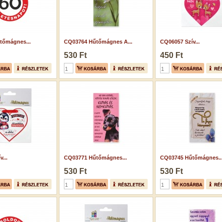
tőmágnes...
CQ03764 Hűtőmágnes A...
CQ06057 Szív...
530 Ft
450 Ft
...
CQ03771 Hűtőmágnes...
CQ03745 Hűtőmágnes..
530 Ft
530 Ft