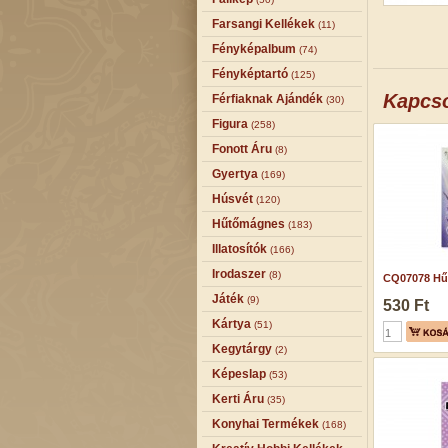
Farsangi Kellékek
(11)
Fényképalbum
(74)
Fényképtartó
(125)
Kapcs
Férfiaknak Ajándék
(30)
Figura
(258)
Fonott Áru
(8)
Gyertya
(169)
Húsvét
(120)
Hűtőmágnes
(183)
Illatosítók
(166)
Irodaszer
(8)
CQ07078 Hű
Játék
(9)
530 Ft
Kártya
(51)
Kegytárgy
(2)
Képeslap
(53)
Kerti Áru
(35)
Konyhai Termékek
(168)