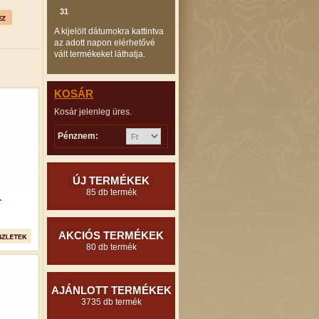
31
A kijelölt dátumokra kattintva
az adott napon elérhetővé
vált termékeket láthatja.
KOSÁR
Kosár jelenleg üres.
Pénznem:
ÚJ TERMÉKEK
85 db termék
.
AKCIÓS TERMÉKEK
80 db termék
AJÁNLOTT TERMÉKEK
3735 db termék