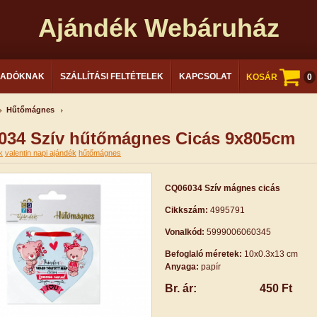
Ajándék Webáruház
LADÓKNAK
SZÁLLÍTÁSI FELTÉTELEK
KAPCSOLAT
KOSÁR
0
Hűtőmágnes
034 Szív hűtőmágnes Cicás 9x805cm
k
valentin napi ajándék
hűtőmágnes
CQ06034 Szív mágnes cicás
Cikkszám:
4995791
Vonalkód:
5999006060345
Befoglaló méretek:
10x0.3x13 cm
Anyaga:
papír
Br. ár:
450 Ft