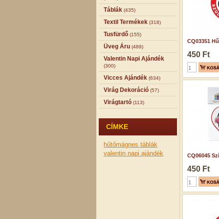
Táblák
(435)
Textil Termékek
(318)
Tusfürdő
(155)
CQ03351 Hű
Üveg Áru
(489)
450 Ft
Valentin Napi Ajándék
(300)
Vicces Ajándék
(634)
Virág Dekoráció
(57)
Virágtartó
(113)
CÍMKE
hűtőmágnes
táblák
valentin napi ajándék
CQ06045 Szív
450 Ft