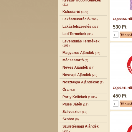
Kreatív Hobbi Kellékek
(21)
Kulcstartó
(329)
Lakásdekoráció
CQ07056 Hű
(296)
Lakásfelszerelés
530 Ft
(315)
Led Termékek
(35)
Levendulás Termékek
(163)
Magyaros Ajándék
(96)
Mécsestartó
(7)
Neves Ajándék
(64)
Névnapi Ajándék
(70)
Nosztalgia Ajándékok
(1)
CQ07241 Hű
Óra
(63)
450 Ft
Party Kellékek
(1185)
Plüss Játék
(18)
Szilveszter
(12)
Szobor
(8)
Születésnapi Ajándék
(1440)