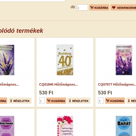
db:
olódó termékek
tőmágnes...
CQ01845 Hűtőmágnes...
CQ07077 Hűtőmágnes..
530 Ft
530 Ft