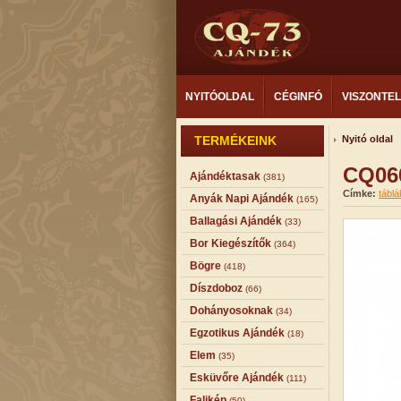
NYITÓOLDAL
CÉGINFÓ
VISZONTE
TERMÉKEINK
Nyitó oldal
CQ06
Ajándéktasak
(381)
Címke:
táblá
Anyák Napi Ajándék
(165)
Ballagási Ajándék
(33)
Bor Kiegészítők
(364)
Bögre
(418)
Díszdoboz
(66)
Dohányosoknak
(34)
Egzotikus Ajándék
(18)
Elem
(35)
Esküvőre Ajándék
(111)
Falikép
(50)