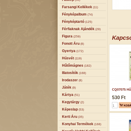
Farsangi Kellékek
(11)
Fényképalbum
(74)
Fényképtartó
(125)
Férfiaknak Ajándék
(29)
Figura
Kapcs
(259)
Fonott Áru
(8)
Gyertya
(172)
Húsvét
(119)
Hűtőmágnes
(182)
Illatosítók
(168)
Irodaszer
(8)
Játék
(9)
CQ07075 Hű
Kártya
(51)
530 Ft
Kegytárgy
(2)
Képeslap
(53)
Kerti Áru
(35)
Konyhai Termékek
(168)