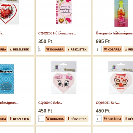
...
CQ02206 Hűtőmágnes...
Üvegnyitó hűtőmágnes.
350 Ft
995 Ft
tőmágnes...
CQ06040 Szív...
CQ06061 Szív...
450 Ft
450 Ft