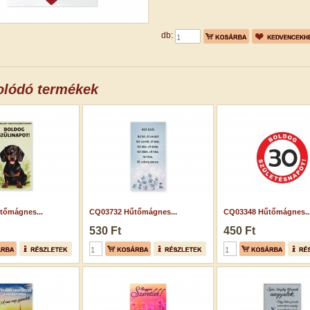
db:
olódó termékek
tőmágnes...
CQ03732 Hűtőmágnes...
CQ03348 Hűtőmágnes..
530 Ft
450 Ft