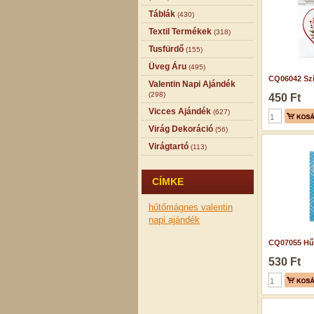
Táblák
(430)
Textil Termékek
(318)
Tusfürdő
(155)
Üveg Áru
(495)
CQ06042 Szív
Valentin Napi Ajándék
(298)
450 Ft
Vicces Ajándék
(627)
Virág Dekoráció
(56)
Virágtartó
(113)
CÍMKE
hűtőmágnes
valentin
napi ajándék
CQ07055 Hű
530 Ft