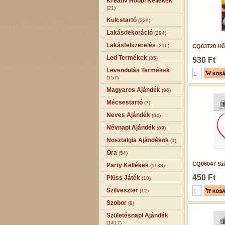
Kreatív Hobbi Kellékek
(21)
Kulcstartó
(329)
Lakásdekoráció
(294)
Lakásfelszerelés
(316)
CQ03728 Hű
Led Termékek
(35)
530 Ft
Levendulás Termékek
(157)
Magyaros Ajándék
(96)
Mécsestartó
(7)
Neves Ajándék
(64)
Névnapi Ajándék
(69)
Nosztalgia Ajándékok
(1)
Óra
(54)
CQ06047 Szív
Party Kellékek
(1188)
450 Ft
Plüss Játék
(18)
Szilveszter
(12)
Szobor
(8)
Születésnapi Ajándék
(1417)