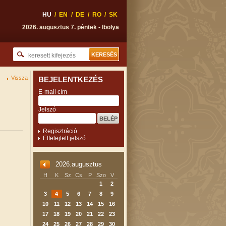
HU
/
EN
/
DE
/
RO
/
SK
2026. augusztus 7. péntek - Ibolya
Vissza
BEJELENTKEZÉS
E-mail cím
Jelszó
Regisztráció
Elfelejtett jelszó
2026.augusztus
H
K
Sz
Cs
P
Szo
V
1
2
3
4
5
6
7
8
9
10
11
12
13
14
15
16
17
18
19
20
21
22
23
24
25
26
27
28
29
30