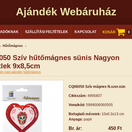
Ajándék Webáruház
LADÓKNAK
SZÁLLÍTÁSI FELTÉTELEK
KAPCSOLAT
KOSÁR
0
Hűtőmágnes
050 Szív hűtőmágnes sünis Nagyon
tlek 9x8,5cm
tin napi ajándék
hűtőmágnes
CQ06050 Szív mágnes N.szer.sün
Cikkszám:
4995807
Vonalkód:
5999006060505
Befoglaló méretek:
10x0.3x13 cm
Anyaga:
papír
Br. ár:
450 Ft