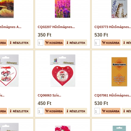
tőmágnes A...
CQ02207 Hűtőmágnes...
CQ03773 Hűtőmágnes..
350 Ft
530 Ft
...
CQ06063 Szív...
CQ07061 Hűtőmágnes..
450 Ft
530 Ft