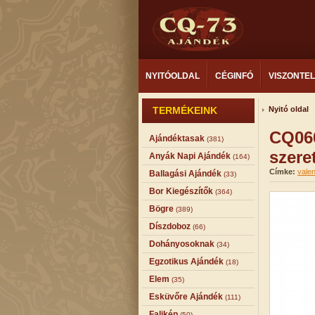
NYITÓOLDAL
CÉGINFÓ
VISZONTE
TERMÉKEINK
Nyitó oldal
CQ06
Ajándéktasak
(381)
szere
Anyák Napi Ajándék
(164)
Címke:
valen
Ballagási Ajándék
(33)
Bor Kiegészítők
(364)
Bögre
(389)
Díszdoboz
(66)
Dohányosoknak
(34)
Egzotikus Ajándék
(18)
Elem
(35)
Esküvőre Ajándék
(111)
Falikép
(50)