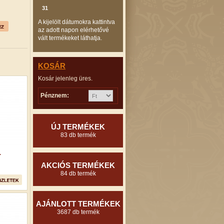
31
A kijelölt dátumokra kattintva
az adott napon elérhetővé
vált termékeket láthatja.
KOSÁR
Kosár jelenleg üres.
Pénznem:
ÚJ TERMÉKEK
83 db termék
.
AKCIÓS TERMÉKEK
84 db termék
AJÁNLOTT TERMÉKEK
3687 db termék