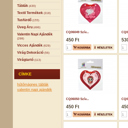
Táblák
(430)
Textil Termékek
(318)
Tusfürdő
(155)
Üveg Áru
(496)
CQ06049 Szív...
CQ0
Valentin Napi Ajándék
(298)
450 Ft
530
Vicces Ajándék
(629)
Virág Dekoráció
(56)
Virágtartó
(113)
CÍMKE
hűtőmágnes
táblák
valentin napi ajándék
CQ06050 Szív...
CQ0
450 Ft
450