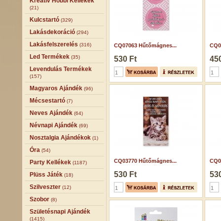
Kreatív Hobbi Kellékek
(21)
Kulcstartó
(329)
Lakásdekoráció
(294)
Lakásfelszerelés
(316)
CQ07063 Hűtőmágnes...
CQ06
Led Termékek
(35)
530 Ft
450
Levendulás Termékek
(157)
Magyaros Ajándék
(96)
Mécsestartó
(7)
Neves Ajándék
(64)
Névnapi Ajándék
(69)
Nosztalgia Ajándékok
(1)
Óra
(54)
CQ03770 Hűtőmágnes...
CQ0
Party Kellékek
(1187)
530 Ft
530
Plüss Játék
(18)
Szilveszter
(12)
Szobor
(8)
Születésnapi Ajándék
(1415)