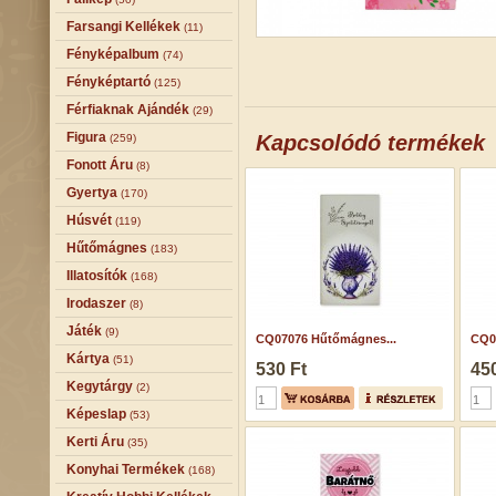
Farsangi Kellékek
(11)
Fényképalbum
(74)
Fényképtartó
(125)
Férfiaknak Ajándék
(29)
Figura
Kapcsolódó termékek
(259)
Fonott Áru
(8)
Gyertya
(170)
Húsvét
(119)
Hűtőmágnes
(183)
Illatosítók
(168)
Irodaszer
(8)
Játék
(9)
CQ07076 Hűtőmágnes...
CQ06
Kártya
(51)
530 Ft
450
Kegytárgy
(2)
Képeslap
(53)
Kerti Áru
(35)
Konyhai Termékek
(168)