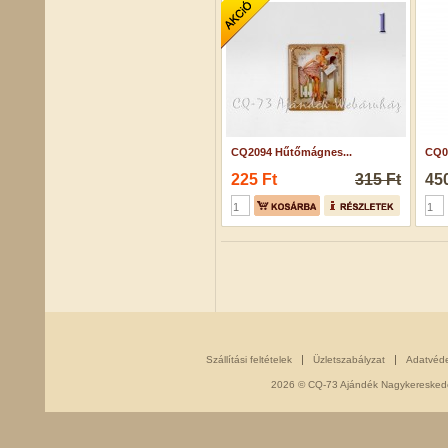
CQ2094 Hűtőmágnes...
CQ0
225 Ft
315 Ft
450
Szállítási feltételek
Üzletszabályzat
Adatvéd
2026 © CQ-73 Ajándék Nagykereskedés