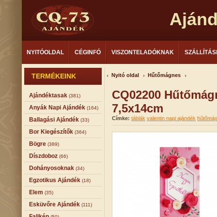
Aján
NYITÓOLDAL
CÉGINFÓ
VISZONTELADÓKNAK
SZÁLLÍTÁS
TERMÉKEINK
Nyitó oldal
Hűtőmágnes
CQ02200 Hűtőmágn
Ajándéktasak
(381)
7,5x14cm
Anyák Napi Ajándék
(164)
Címke:
táblák
valentin napi ajándék
hűtőmá
Ballagási Ajándék
(33)
Bor Kiegészítők
(364)
Bögre
(389)
Díszdoboz
(66)
Dohányosoknak
(34)
Egzotikus Ajándék
(18)
Elem
(35)
Esküvőre Ajándék
(111)
Falikép
(50)