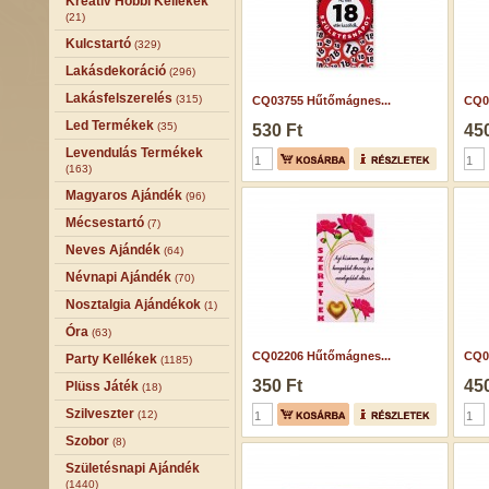
Kreatív Hobbi Kellékek
(21)
Kulcstartó
(329)
Lakásdekoráció
(296)
Lakásfelszerelés
(315)
CQ03755 Hűtőmágnes...
CQ0
Led Termékek
(35)
530 Ft
450
Levendulás Termékek
(163)
Magyaros Ajándék
(96)
Mécsestartó
(7)
Neves Ajándék
(64)
Névnapi Ajándék
(70)
Nosztalgia Ajándékok
(1)
Óra
(63)
CQ02206 Hűtőmágnes...
CQ0
Party Kellékek
(1185)
350 Ft
450
Plüss Játék
(18)
Szilveszter
(12)
Szobor
(8)
Születésnapi Ajándék
(1440)