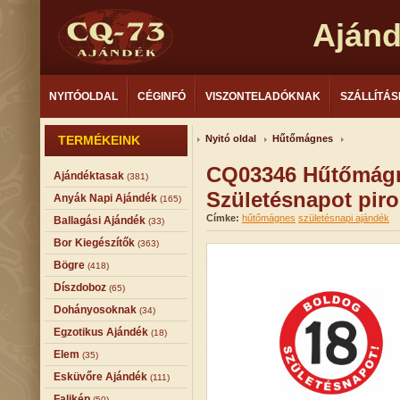
Aján
NYITÓOLDAL
CÉGINFÓ
VISZONTELADÓKNAK
SZÁLLÍTÁS
TERMÉKEINK
Nyitó oldal
Hűtőmágnes
CQ03346 Hűtőmágn
Ajándéktasak
(381)
Születésnapot pir
Anyák Napi Ajándék
(165)
Címke:
hűtőmágnes
születésnapi ajándék
Ballagási Ajándék
(33)
Bor Kiegészítők
(363)
Bögre
(418)
Díszdoboz
(65)
Dohányosoknak
(34)
Egzotikus Ajándék
(18)
Elem
(35)
Esküvőre Ajándék
(111)
Falikép
(50)