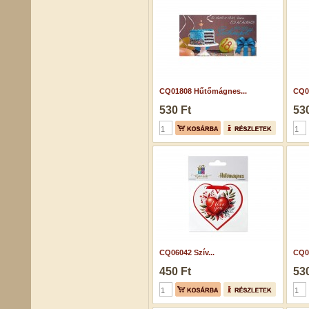
CQ01808 Hűtőmágnes...
CQ0
530 Ft
530
CQ06042 Szív...
CQ0
450 Ft
530