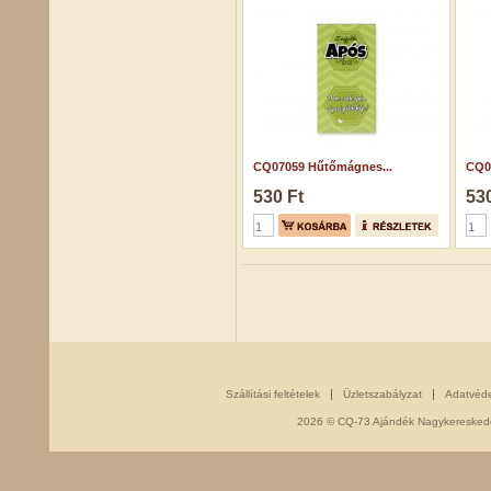
CQ07059 Hűtőmágnes...
CQ0
530 Ft
530
Szállítási feltételek
Üzletszabályzat
Adatvéd
2026 © CQ-73 Ajándék Nagykereskedés