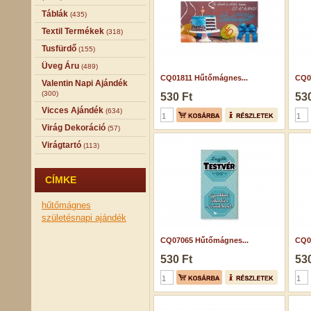
Táblák
(435)
Textil Termékek
(318)
Tusfürdő
(155)
Üveg Áru
(489)
CQ01811 Hűtőmágnes...
CQ0
Valentin Napi Ajándék
(300)
530 Ft
530
Vicces Ajándék
(634)
Virág Dekoráció
(57)
Virágtartó
(113)
CÍMKE
hűtőmágnes
születésnapi ajándék
CQ07065 Hűtőmágnes...
CQ0
530 Ft
530