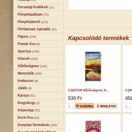
Farsangi Kellékek
(11)
Fényképalbum
(73)
Fényképtartó
(125)
Férfiaknak Ajándék
(30)
Figura
Kapcsolódó termékek
(258)
Fonott Áru
(8)
Gyertya
(169)
Húsvét
(120)
Hűtőmágnes
(183)
Illatosítók
(166)
Irodaszer
(8)
Játék
(9)
CQ03728 Hűtőmágnes A...
CQ06
Kártya
(51)
530 Ft
450
Kegytárgy
(2)
Képeslap
(53)
Kerti Áru
(35)
Konyhai Termékek
(168)