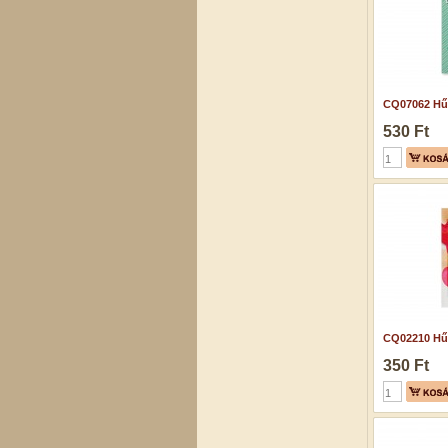
CQ07062 Hű
530 Ft
CQ02210 Hű
350 Ft