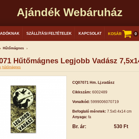
Ajándék Webáruház
LADÓKNAK
SZÁLLÍTÁSI FELTÉTELEK
KAPCSOLAT
KOSÁR
0
Hűtőmágnes
071 Hűtőmágnes Legjobb Vadász 7,5x
k
hűtőmágnes
CQ07071 Hm. Lj.vadász
Cikkszám:
6002489
Vonalkód:
5999006070719
Befoglaló méretek:
7.5x0.4x14 cm
Anyaga:
fa
Br. ár:
530 Ft