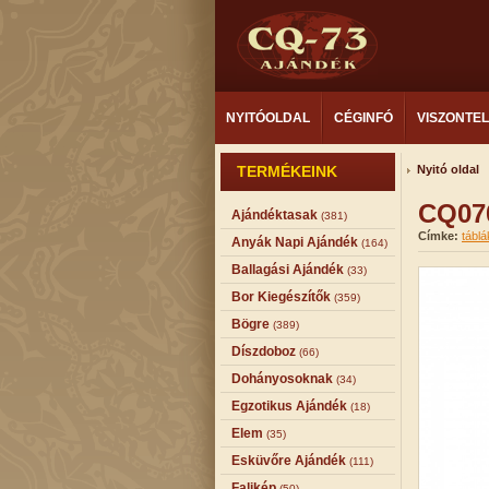
NYITÓOLDAL
CÉGINFÓ
VISZONTE
TERMÉKEINK
Nyitó oldal
CQ07
Ajándéktasak
(381)
Címke:
táblá
Anyák Napi Ajándék
(164)
Ballagási Ajándék
(33)
Bor Kiegészítők
(359)
Bögre
(389)
Díszdoboz
(66)
Dohányosoknak
(34)
Egzotikus Ajándék
(18)
Elem
(35)
Esküvőre Ajándék
(111)
Falikép
(50)