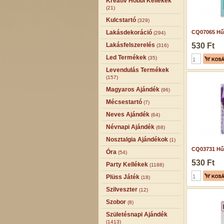
Kreatív Hobbi Kellékek
(21)
Kulcstartó
(329)
Lakásdekoráció
CQ07065 Hű
(294)
Lakásfelszerelés
530 Ft
(316)
Led Termékek
(35)
Levendulás Termékek
(157)
Magyaros Ajándék
(96)
Mécsestartó
(7)
Neves Ajándék
(64)
Névnapi Ajándék
(68)
Nosztalgia Ajándékok
(1)
CQ03731 Hű
Óra
(54)
530 Ft
Party Kellékek
(1188)
Plüss Játék
(18)
Szilveszter
(12)
Szobor
(8)
Születésnapi Ajándék
(1413)