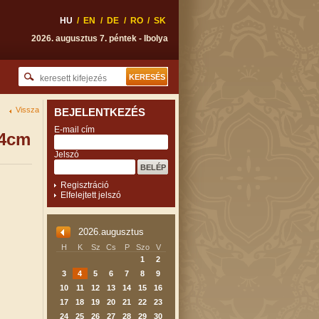
HU
/
EN
/
DE
/
RO
/
SK
2026. augusztus 7. péntek - Ibolya
Vissza
BEJELENTKEZÉS
E-mail cím
14cm
Jelszó
Regisztráció
Elfelejtett jelszó
2026.augusztus
H
K
Sz
Cs
P
Szo
V
1
2
3
4
5
6
7
8
9
10
11
12
13
14
15
16
17
18
19
20
21
22
23
24
25
26
27
28
29
30