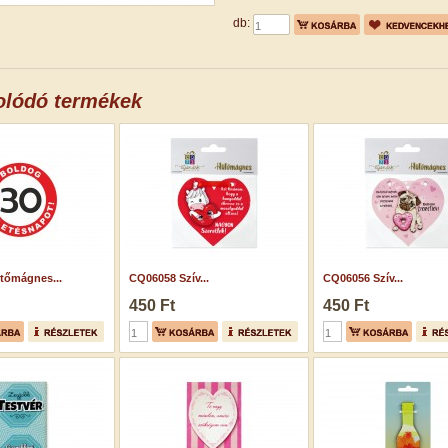
db:
olódó termékek
tőmágnes...
CQ06058 Szív...
CQ06056 Szív...
450 Ft
450 Ft