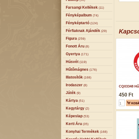
Farsangi Kellékek
(11)
Fényképalbum
(74)
Fényképtartó
(124)
Kapcs
Férfiaknak Ajándék
(29)
Figura
(259)
Fonott Áru
(8)
Gyertya
(171)
Húsvét
(119)
Hűtőmágnes
(176)
Illatosítók
(168)
Irodaszer
(8)
CQ03348 Hű
Játék
(9)
450 Ft
Kártya
(51)
Kegytárgy
(2)
Képeslap
(53)
Kerti Áru
(35)
Konyhai Termékek
(168)