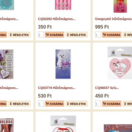
tőmágnes...
CQ02202 Hűtőmágnes...
Üvegnyitó hűtőmágnes.
350 Ft
995 Ft
tőmágnes...
CQ03774 Hűtőmágnes...
CQ06037 Szív...
530 Ft
450 Ft