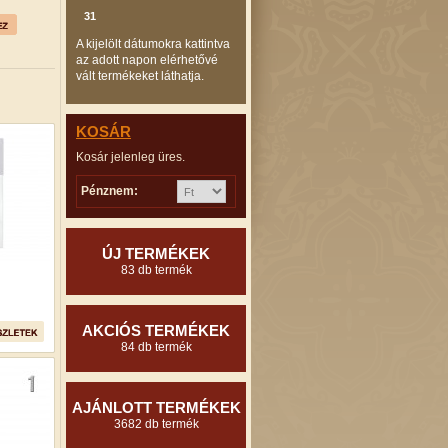
31
A kijelölt dátumokra kattintva
az adott napon elérhetővé
vált termékeket láthatja.
KOSÁR
Kosár jelenleg üres.
Pénznem:
ÚJ TERMÉKEK
83 db termék
AKCIÓS TERMÉKEK
84 db termék
AJÁNLOTT TERMÉKEK
3682 db termék