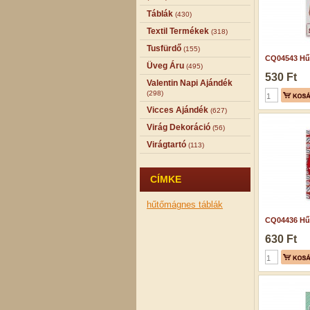
Táblák
(430)
Textil Termékek
(318)
Tusfürdő
(155)
CQ04543 Hű
Üveg Áru
(495)
530 Ft
Valentin Napi Ajándék
(298)
Vicces Ajándék
(627)
Virág Dekoráció
(56)
Virágtartó
(113)
CÍMKE
hűtőmágnes
táblák
CQ04436 Hű
630 Ft