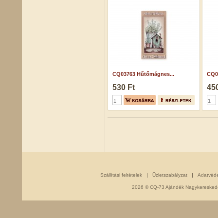
CQ03763 Hűtőmágnes...
CQ06
530 Ft
450
Szállítási feltételek
Üzletszabályzat
Adatvéd
2026 © CQ-73 Ajándék Nagykereskedés