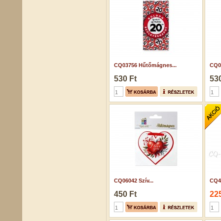
CQ03756 Hűtőmágnes...
CQ0
530 Ft
530
CQ06042 Szív...
CQ4
450 Ft
225