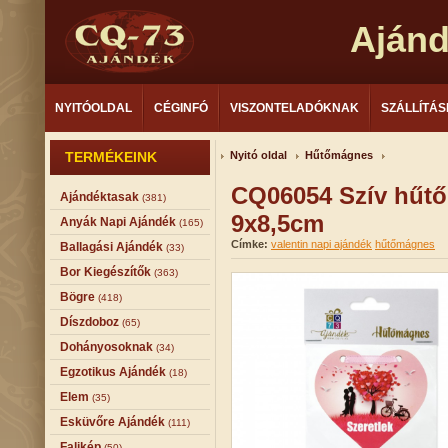
Aján
NYITÓOLDAL
CÉGINFÓ
VISZONTELADÓKNAK
SZÁLLÍTÁS
TERMÉKEINK
Nyitó oldal
Hűtőmágnes
CQ06054 Szív hűtő
Ajándéktasak
(381)
9x8,5cm
Anyák Napi Ajándék
(165)
Címke:
valentin napi ajándék
hűtőmágnes
Ballagási Ajándék
(33)
Bor Kiegészítők
(363)
Bögre
(418)
Díszdoboz
(65)
Dohányosoknak
(34)
Egzotikus Ajándék
(18)
Elem
(35)
Esküvőre Ajándék
(111)
Falikép
(50)