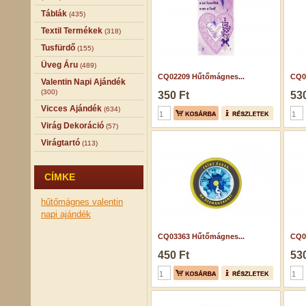
Táblák
(435)
Textil Termékek
(318)
Tusfürdő
(155)
Üveg Áru
(489)
CQ02209 Hűtőmágnes...
CQ0
Valentin Napi Ajándék
(300)
350 Ft
530
Vicces Ajándék
(634)
Virág Dekoráció
(57)
Virágtartó
(113)
CÍMKE
hűtőmágnes
valentin
napi ajándék
CQ03363 Hűtőmágnes...
CQ0
450 Ft
530