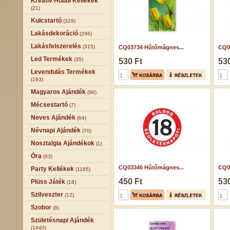
Kreatív Hobbi Kellékek
(21)
Kulcstartó
(329)
Lakásdekoráció
(296)
Lakásfelszerelés
(315)
CQ03734 Hűtőmágnes...
CQ0
Led Termékek
(35)
530 Ft
530
Levendulás Termékek
(163)
Magyaros Ajándék
(96)
Mécsestartó
(7)
Neves Ajándék
(64)
Névnapi Ajándék
(70)
Nosztalgia Ajándékok
(1)
Óra
(63)
CQ03346 Hűtőmágnes...
CQ0
Party Kellékek
(1185)
450 Ft
530
Plüss Játék
(18)
Szilveszter
(12)
Szobor
(8)
Születésnapi Ajándék
(1440)