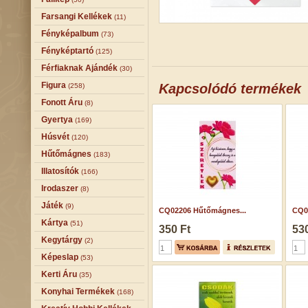
Farsangi Kellékek
(11)
Fényképalbum
(73)
Fényképtartó
(125)
Férfiaknak Ajándék
(30)
Figura
Kapcsolódó termékek
(258)
Fonott Áru
(8)
Gyertya
(169)
Húsvét
(120)
Hűtőmágnes
(183)
Illatosítók
(166)
Irodaszer
(8)
Játék
(9)
CQ02206 Hűtőmágnes...
CQ0
Kártya
(51)
350 Ft
530
Kegytárgy
(2)
Képeslap
(53)
Kerti Áru
(35)
Konyhai Termékek
(168)