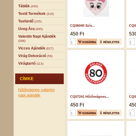
Táblák
(430)
Textil Termékek
(318)
Tusfürdő
(155)
CQ06040 Szív...
CQ0
Üveg Áru
(495)
450 Ft
530
Valentin Napi Ajándék
(298)
Vicces Ajándék
(627)
Virág Dekoráció
(56)
Virágtartó
(113)
CÍMKE
hűtőmágnes
valentin
napi ajándék
CQ07241 Hűtőmágnes...
CQ06
450 Ft
450