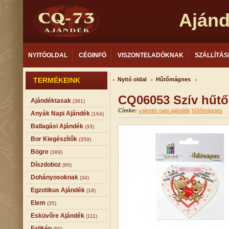
Aján
NYITÓOLDAL
CÉGINFÓ
VISZONTELADÓKNAK
SZÁLLÍTÁS
TERMÉKEINK
Nyitó oldal
Hűtőmágnes
CQ06053 Szív hűt
Ajándéktasak
(381)
Címke:
valentin napi ajándék
hűtőmágnes
Anyák Napi Ajándék
(164)
Ballagási Ajándék
(33)
Bor Kiegészítők
(359)
Bögre
(389)
Díszdoboz
(66)
Dohányosoknak
(34)
Egzotikus Ajándék
(18)
Elem
(35)
Esküvőre Ajándék
(111)
Falikép
(50)