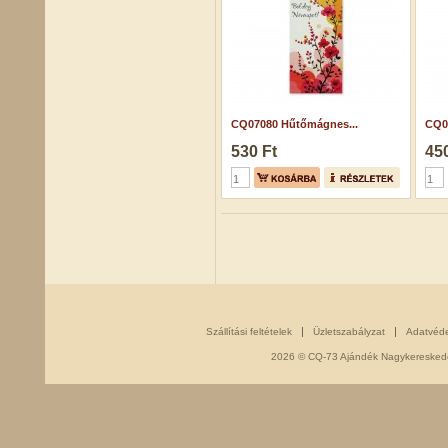
CQ07080 Hűtőmágnes...
CQ0
530 Ft
450
Szállítási feltételek
Üzletszabályzat
Adatvéd
2026 © CQ-73 Ajándék Nagykereskedés