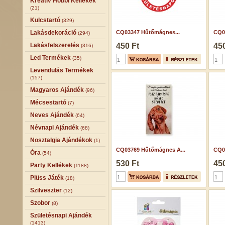
Kreatív Hobbi Kellékek
(21)
Kulcstartó
(329)
Lakásdekoráció
CQ03347 Hűtőmágnes...
CQ0
(294)
Lakásfelszerelés
450 Ft
450
(316)
Led Termékek
(35)
Levendulás Termékek
(157)
Magyaros Ajándék
(96)
Mécsestartó
(7)
Neves Ajándék
(64)
Névnapi Ajándék
(68)
Nosztalgia Ajándékok
(1)
CQ03769 Hűtőmágnes A...
CQ06
Óra
(54)
530 Ft
450
Party Kellékek
(1188)
Plüss Játék
(18)
Szilveszter
(12)
Szobor
(8)
Születésnapi Ajándék
(1413)