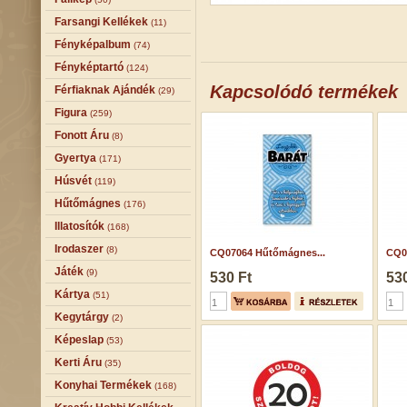
Farsangi Kellékek
(11)
Fényképalbum
(74)
Fényképtartó
(124)
Kapcsolódó termékek
Férfiaknak Ajándék
(29)
Figura
(259)
Fonott Áru
(8)
Gyertya
(171)
Húsvét
(119)
Hűtőmágnes
(176)
Illatosítók
(168)
Irodaszer
(8)
CQ07064 Hűtőmágnes...
CQ0
Játék
(9)
530 Ft
530
Kártya
(51)
Kegytárgy
(2)
Képeslap
(53)
Kerti Áru
(35)
Konyhai Termékek
(168)