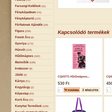
Farsangi Kellékek
(11)
Fényképalbum
(74)
Fényképtartó
(125)
Férfiaknak Ajándék
(29)
Figura
Kapcsolódó termékek
(259)
Fonott Áru
(8)
Gyertya
(172)
Húsvét
(119)
Hűtőmágnes
(182)
Illatosítók
(168)
Irodaszer
(8)
Játék
(9)
CQ03771 Hűtőmágnes...
CQ06
Kártya
(51)
530 Ft
450
Kegytárgy
(2)
Képeslap
(53)
Kerti Áru
(35)
Konyhai Termékek
(168)