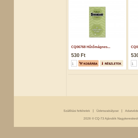
CQ06768 Hűtőmágnes...
CQ0
530 Ft
530
Szállítási feltételek
Üzletszabályzat
Adatvéd
2026 © CQ-73 Ajándék Nagykereskedés