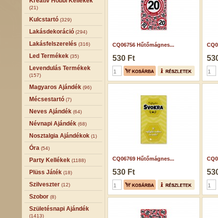
Kreatív Hobbi Kellékek
(21)
Kulcstartó
(329)
Lakásdekoráció
(294)
Lakásfelszerelés
(316)
CQ06756 Hűtőmágnes...
CQ0
Led Termékek
(35)
530 Ft
530
Levendulás Termékek
(157)
Magyaros Ajándék
(96)
Mécsestartó
(7)
Neves Ajándék
(64)
Névnapi Ajándék
(68)
Nosztalgia Ajándékok
(1)
Óra
(54)
CQ06769 Hűtőmágnes...
CQ0
Party Kellékek
(1188)
530 Ft
530
Plüss Játék
(18)
Szilveszter
(12)
Szobor
(8)
Születésnapi Ajándék
(1413)