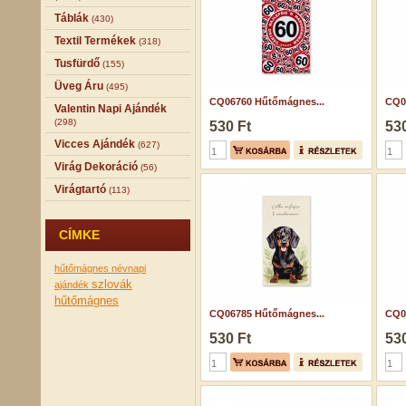
Táblák
(430)
Textil Termékek
(318)
Tusfürdő
(155)
Üveg Áru
(495)
CQ06760 Hűtőmágnes...
CQ0
Valentin Napi Ajándék
(298)
530 Ft
530
Vicces Ajándék
(627)
Virág Dekoráció
(56)
Virágtartó
(113)
CÍMKE
hűtőmágnes
névnapi
szlovák
ajándék
hűtőmágnes
CQ06785 Hűtőmágnes...
CQ0
530 Ft
530