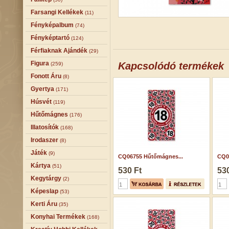
Farsangi Kellékek
(11)
Fényképalbum
(74)
Fényképtartó
(124)
Férfiaknak Ajándék
(29)
Figura
Kapcsolódó termékek
(259)
Fonott Áru
(8)
Gyertya
(171)
Húsvét
(119)
Hűtőmágnes
(176)
Illatosítók
(168)
Irodaszer
(8)
Játék
(9)
CQ06755 Hűtőmágnes...
CQ0
Kártya
(51)
530 Ft
530
Kegytárgy
(2)
Képeslap
(53)
Kerti Áru
(35)
Konyhai Termékek
(168)