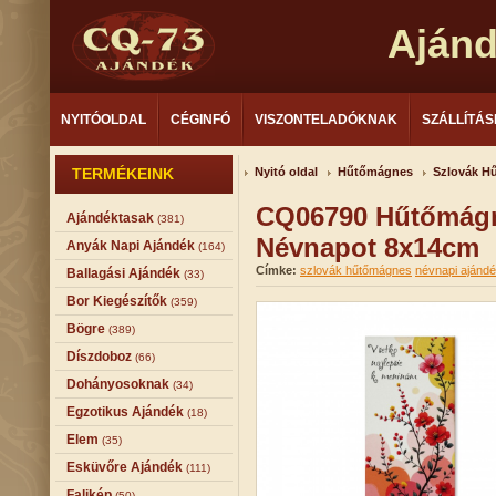
Aján
NYITÓOLDAL
CÉGINFÓ
VISZONTELADÓKNAK
SZÁLLÍTÁS
TERMÉKEINK
Nyitó oldal
Hűtőmágnes
Szlovák H
CQ06790 Hűtőmágn
Ajándéktasak
(381)
Névnapot 8x14cm
Anyák Napi Ajándék
(164)
Címke:
szlovák hűtőmágnes
névnapi ajánd
Ballagási Ajándék
(33)
Bor Kiegészítők
(359)
Bögre
(389)
Díszdoboz
(66)
Dohányosoknak
(34)
Egzotikus Ajándék
(18)
Elem
(35)
Esküvőre Ajándék
(111)
Falikép
(50)