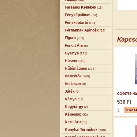
Farsangi Kellékek
(11)
Fényképalbum
(74)
Fényképtartó
(124)
Férfiaknak Ajándék
(29)
Figura
Kapcs
(259)
Fonott Áru
(8)
Gyertya
(171)
Húsvét
(119)
Hűtőmágnes
(176)
Illatosítók
(168)
Irodaszer
(8)
Játék
(9)
CQ06788 Hű
Kártya
(51)
530 Ft
Kegytárgy
(2)
Képeslap
(53)
Kerti Áru
(35)
Konyhai Termékek
(168)