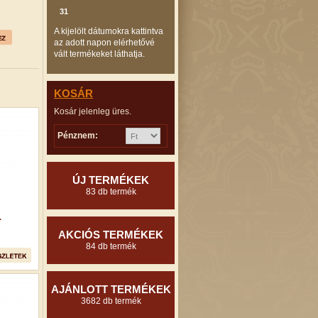
31
A kijelölt dátumokra kattintva
az adott napon elérhetővé
vált termékeket láthatja.
KOSÁR
Kosár jelenleg üres.
Pénznem:
ÚJ TERMÉKEK
83 db termék
.
AKCIÓS TERMÉKEK
84 db termék
AJÁNLOTT TERMÉKEK
3682 db termék