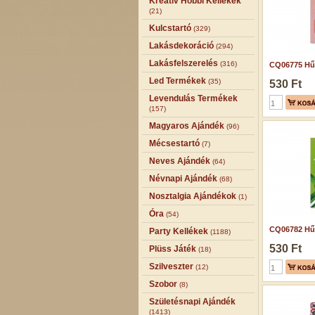
Kreatív Hobbi Kellékek
(21)
Kulcstartó
(329)
Lakásdekoráció
(294)
Lakásfelszerelés
(316)
CQ06775 Hű
Led Termékek
(35)
530 Ft
Levendulás Termékek
(157)
Magyaros Ajándék
(96)
Mécsestartó
(7)
Neves Ajándék
(64)
Névnapi Ajándék
(68)
Nosztalgia Ajándékok
(1)
Óra
(54)
CQ06782 Hű
Party Kellékek
(1188)
530 Ft
Plüss Játék
(18)
Szilveszter
(12)
Szobor
(8)
Születésnapi Ajándék
(1413)