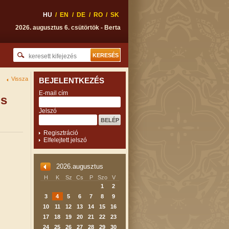
HU
/
EN
/
DE
/
RO
/
SK
2026. augusztus 6. csütörtök - Berta
Vissza
BEJELENTKEZÉS
E-mail cím
ós
Jelszó
Regisztráció
Elfelejtett jelszó
2026.augusztus
H
K
Sz
Cs
P
Szo
V
1
2
3
4
5
6
7
8
9
10
11
12
13
14
15
16
17
18
19
20
21
22
23
24
25
26
27
28
29
30