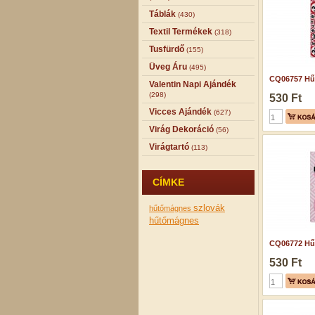
Táblák
(430)
Textil Termékek
(318)
Tusfürdő
(155)
Üveg Áru
(495)
CQ06757 Hű
Valentin Napi Ajándék
(298)
530 Ft
Vicces Ajándék
(627)
Virág Dekoráció
(56)
Virágtartó
(113)
CÍMKE
szlovák
hűtőmágnes
hűtőmágnes
CQ06772 Hű
530 Ft