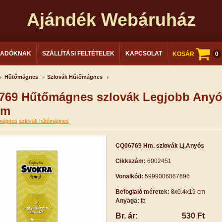
Ajándék Webáruház
LADÓKNAK
SZÁLLÍTÁSI FELTÉTELEK
KAPCSOLAT
KOSÁR
0
Hűtőmágnes
Szlovák Hűtőmágnes
769 Hűtőmágnes szlovák Legjobb Any
cm
mágnes
szlovák hűtőmágnes
CQ06769 Hm. szlovák Lj.Anyós
Cikkszám:
6002451
Vonalkód:
5999006067696
Befoglaló méretek:
8x0.4x19 cm
Anyaga:
fa
Br. ár:
530 Ft