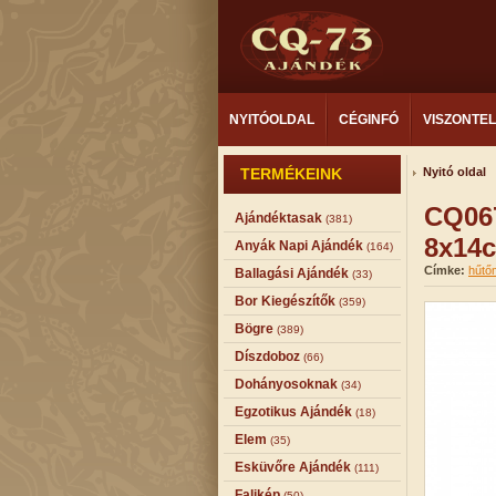
NYITÓOLDAL
CÉGINFÓ
VISZONTE
TERMÉKEINK
Nyitó oldal
CQ06
Ajándéktasak
(381)
8x14
Anyák Napi Ajándék
(164)
Címke:
hűtő
Ballagási Ajándék
(33)
Bor Kiegészítők
(359)
Bögre
(389)
Díszdoboz
(66)
Dohányosoknak
(34)
Egzotikus Ajándék
(18)
Elem
(35)
Esküvőre Ajándék
(111)
Falikép
(50)