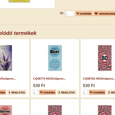
db:
olódó termékek
tőmágnes...
CQ06774 Hűtőmágnes...
CQ06762 Hűtőmágnes..
530 Ft
530 Ft