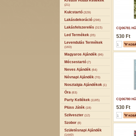
Kreatív Hobbi Kellékek
(21)
Kulcstartó
(329)
Lakásdekoráció
(296)
Lakásfelszerelés
(315)
CQ06781 Hű
Led Termékek
(35)
530 Ft
Levendulás Termékek
(163)
Magyaros Ajándék
(96)
Mécsestartó
(7)
Neves Ajándék
(64)
Névnapi Ajándék
(70)
Nosztalgia Ajándékok
(1)
Óra
(63)
CQ06780 Hű
Party Kellékek
(1185)
530 Ft
Plüss Játék
(18)
Szilveszter
(12)
Szobor
(8)
Születésnapi Ajándék
(1440)