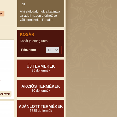
31
A kijelölt dátumokra kattintva
az adott napon elérhetővé
vált termékeket láthatja.
KOSÁR
Kosár jelenleg üres.
Pénznem:
ÚJ TERMÉKEK
85 db termék
.
AKCIÓS TERMÉKEK
80 db termék
AJÁNLOTT TERMÉKEK
3735 db termék