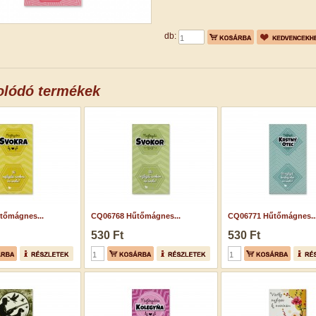
db:
olódó termékek
tőmágnes...
CQ06768 Hűtőmágnes...
CQ06771 Hűtőmágnes..
530 Ft
530 Ft