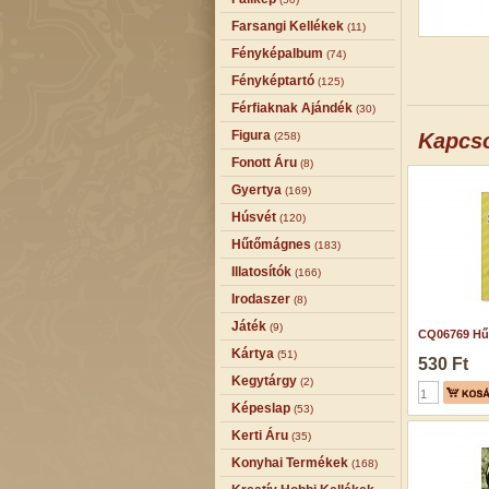
Farsangi Kellékek
(11)
Fényképalbum
(74)
Fényképtartó
(125)
Férfiaknak Ajándék
(30)
Figura
Kapcs
(258)
Fonott Áru
(8)
Gyertya
(169)
Húsvét
(120)
Hűtőmágnes
(183)
Illatosítók
(166)
Irodaszer
(8)
Játék
(9)
CQ06769 Hű
Kártya
(51)
530 Ft
Kegytárgy
(2)
Képeslap
(53)
Kerti Áru
(35)
Konyhai Termékek
(168)