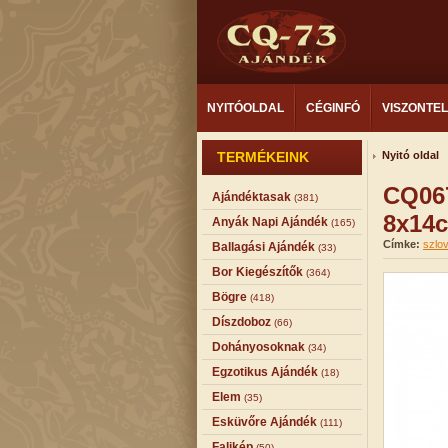
NYITÓOLDAL
CÉGINFÓ
VISZONTE
TERMÉKEINK
Nyitó oldal
CQ06
Ajándéktasak
(381)
8x14
Anyák Napi Ajándék
(165)
Címke:
szlo
Ballagási Ajándék
(33)
Bor Kiegészítők
(364)
Bögre
(418)
Díszdoboz
(66)
Dohányosoknak
(34)
Egzotikus Ajándék
(18)
Elem
(35)
Esküvőre Ajándék
(111)
Falikép
(50)