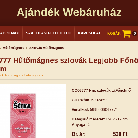
Ajándék Webáruház
LADÓKNAK
SZÁLLÍTÁSI FELTÉTELEK
KAPCSOLAT
KOSÁR
0
Hűtőmágnes
Szlovák Hűtőmágnes
777 Hűtőmágnes szlovák Legjobb Főn
cm
vák hűtőmágnes
hűtőmágnes
CQ06777 Hm. szlovák Lj.Főnöknő
Cikkszám:
6002459
Vonalkód:
5999006067771
Befoglaló méretek:
8x0.4x19 cm
Anyaga:
fa
Br. ár:
530 Ft