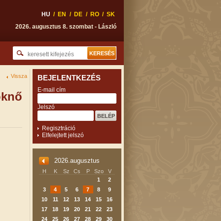
HU
/
EN
/
DE
/
RO
/
SK
2026. augusztus 8. szombat - László
Vissza
BEJELENTKEZÉS
E-mail cím
öknő
Jelszó
Regisztráció
Elfelejtett jelszó
2026.augusztus
H
K
Sz
Cs
P
Szo
V
1
2
3
4
5
6
7
8
9
10
11
12
13
14
15
16
17
18
19
20
21
22
23
24
25
26
27
28
29
30