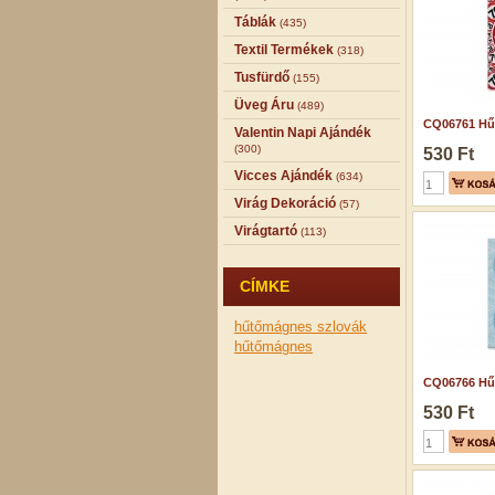
Táblák
(435)
Textil Termékek
(318)
Tusfürdő
(155)
Üveg Áru
(489)
CQ06761 Hű
Valentin Napi Ajándék
(300)
530 Ft
Vicces Ajándék
(634)
Virág Dekoráció
(57)
Virágtartó
(113)
CÍMKE
hűtőmágnes
szlovák
hűtőmágnes
CQ06766 Hű
530 Ft