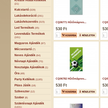
Kreatív Hobbi Kellékek
(21)
Kulcstartó
(329)
Lakásdekoráció
(291)
Lakásfelszerelés
(315)
CQ06771 Hűtőmágnes...
CQ0
Led Termékek
(35)
530 Ft
530
Levendulás Termékek
(161)
Magyaros Ajándék
(97)
Mécsestartó
(7)
Neves Ajándék
(64)
Névnapi Ajándék
(70)
Nosztalgia Ajándékok
(1)
Óra
(49)
CQ06782 Hűtőmágnes...
CQ0
Party Kellékek
(1185)
530 Ft
530
Plüss Játék
(18)
Szilveszter
(12)
Szobor
(8)
Születésnapi Ajándék
(1431)