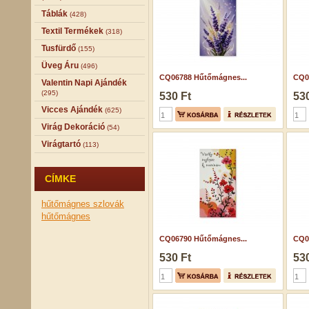
Táblák
(428)
Textil Termékek
(318)
Tusfürdő
(155)
Üveg Áru
(496)
CQ06788 Hűtőmágnes...
CQ0
Valentin Napi Ajándék
(295)
530 Ft
530
Vicces Ajándék
(625)
Virág Dekoráció
(54)
Virágtartó
(113)
CÍMKE
hűtőmágnes
szlovák
hűtőmágnes
CQ06790 Hűtőmágnes...
CQ0
530 Ft
530