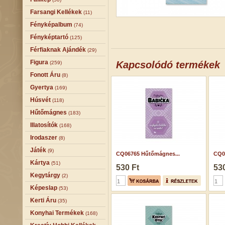
Farsangi Kellékek
(11)
Fényképalbum
(74)
Fényképtartó
(125)
Férfiaknak Ajándék
(29)
Figura
Kapcsolódó termékek
(259)
Fonott Áru
(8)
Gyertya
(169)
Húsvét
(118)
Hűtőmágnes
(183)
Illatosítók
(168)
Irodaszer
(8)
Játék
(9)
CQ06765 Hűtőmágnes...
CQ0
Kártya
(51)
530 Ft
530
Kegytárgy
(2)
Képeslap
(53)
Kerti Áru
(35)
Konyhai Termékek
(168)