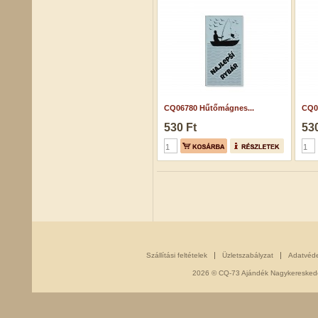
CQ06780 Hűtőmágnes...
CQ0
530 Ft
530
Szállítási feltételek
Üzletszabályzat
Adatvéd
2026 © CQ-73 Ajándék Nagykereskedés