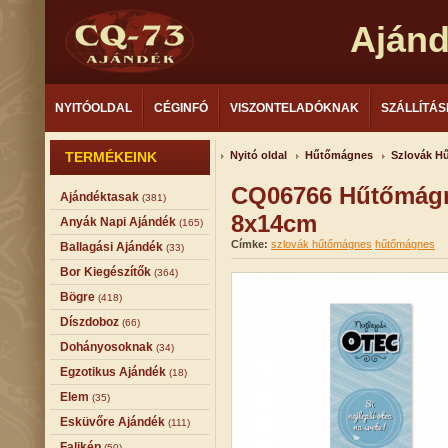
Aján
NYITÓOLDAL
CÉGINFÓ
VISZONTELADÓKNAK
SZÁLLÍTÁS
TERMÉKEINK
Nyitó oldal
Hűtőmágnes
Szlovák H
CQ06766 Hűtőmágn
Ajándéktasak
(381)
8x14cm
Anyák Napi Ajándék
(165)
Címke:
szlovák hűtőmágnes
hűtőmágnes
Ballagási Ajándék
(33)
Bor Kiegészítők
(364)
Bögre
(418)
Díszdoboz
(66)
Dohányosoknak
(34)
Egzotikus Ajándék
(18)
Elem
(35)
Esküvőre Ajándék
(111)
Falikép
(50)