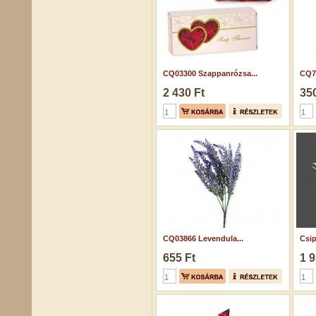
CQ03300 Szappanrózsa...
CQ7
2 430 Ft
350
CQ03866 Levendula...
Csip
655 Ft
1 9