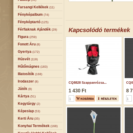
Farsangi Kellékek
(11)
Fényképalbum
(74)
Fényképtartó
(125)
Kapcsolódó termékek
Férfiaknak Ajándék
(29)
Figura
(259)
Fonott Áru
(8)
Gyertya
(172)
Húsvét
(119)
Hűtőmágnes
(183)
Illatosítók
(168)
Irodaszer
(8)
CQ8828 Szappanrózsa...
CQ07
Játék
(9)
1 430 Ft
8 7
Kártya
(51)
Kegytárgy
(2)
Képeslap
(53)
Kerti Áru
(35)
Konyhai Termékek
(168)