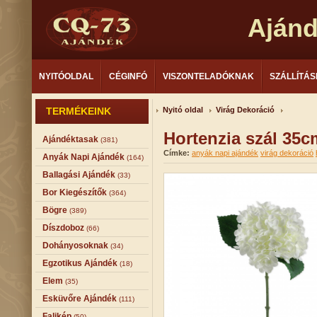
Aján
NYITÓOLDAL
CÉGINFÓ
VISZONTELADÓKNAK
SZÁLLÍTÁS
TERMÉKEINK
Nyitó oldal
Virág Dekoráció
Hortenzia szál 35
Ajándéktasak
(381)
Címke:
anyák napi ajándék
virág dekoráció
Anyák Napi Ajándék
(164)
Ballagási Ajándék
(33)
Bor Kiegészítők
(364)
Bögre
(389)
Díszdoboz
(66)
Dohányosoknak
(34)
Egzotikus Ajándék
(18)
Elem
(35)
Esküvőre Ajándék
(111)
Falikép
(50)