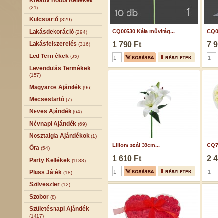
Kreatív Hobbi Kellékek
(21)
Kulcstartó
(329)
Lakásdekoráció
CQ00530 Kála művirág...
CQ07
(294)
Lakásfelszerelés
1 790 Ft
7 9
(316)
Led Termékek
(35)
Levendulás Termékek
(157)
Magyaros Ajándék
(96)
Mécsestartó
(7)
Neves Ajándék
(64)
Névnapi Ajándék
(69)
Nosztalgia Ajándékok
(1)
Liliom szál 38cm...
CQ7
Óra
(54)
1 610 Ft
2 4
Party Kellékek
(1188)
Plüss Játék
(18)
Szilveszter
(12)
Szobor
(8)
Születésnapi Ajándék
(1417)