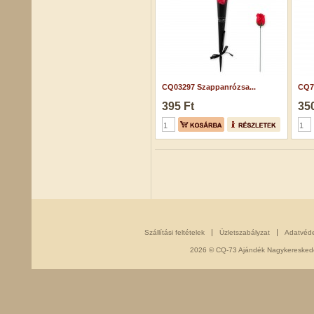
CQ03297 Szappanrózsa...
CQ7
395 Ft
350
Szállítási feltételek
Üzletszabályzat
Adatvéd
2026 © CQ-73 Ajándék Nagykereskedés