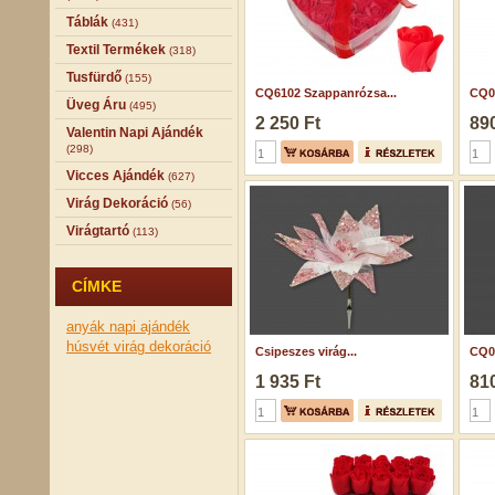
Táblák
(431)
Textil Termékek
(318)
Tusfürdő
(155)
CQ6102 Szappanrózsa...
CQ0
Üveg Áru
(495)
2 250 Ft
890
Valentin Napi Ajándék
(298)
Vicces Ajándék
(627)
Virág Dekoráció
(56)
Virágtartó
(113)
CÍMKE
anyák napi ajándék
húsvét
virág dekoráció
Csipeszes virág...
CQ0
1 935 Ft
810