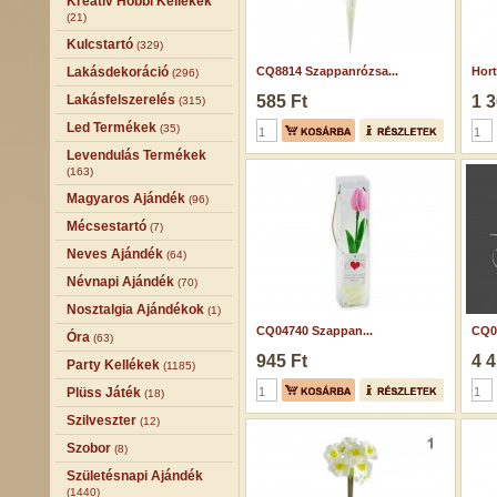
Kreatív Hobbi Kellékek
(21)
Kulcstartó
(329)
Lakásdekoráció
CQ8814 Szappanrózsa...
Hort
(296)
Lakásfelszerelés
585 Ft
1 3
(315)
Led Termékek
(35)
Levendulás Termékek
(163)
Magyaros Ajándék
(96)
Mécsestartó
(7)
Neves Ajándék
(64)
Névnapi Ajándék
(70)
Nosztalgia Ajándékok
(1)
CQ04740 Szappan...
CQ07
Óra
(63)
945 Ft
4 4
Party Kellékek
(1185)
Plüss Játék
(18)
Szilveszter
(12)
Szobor
(8)
Születésnapi Ajándék
(1440)