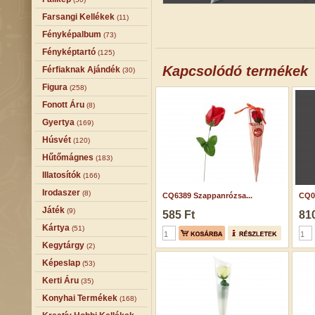
Farsangi Kellékek
(11)
Fényképalbum
(73)
Fényképtartó
(125)
Kapcsolódó termékek
Férfiaknak Ajándék
(30)
Figura
(258)
Fonott Áru
(8)
Gyertya
(169)
Húsvét
(120)
Hűtőmágnes
(183)
Illatosítók
(166)
Irodaszer
(8)
CQ6389 Szappanrózsa...
CQ0
Játék
(9)
585 Ft
810
Kártya
(51)
Kegytárgy
(2)
Képeslap
(53)
Kerti Áru
(35)
Konyhai Termékek
(168)