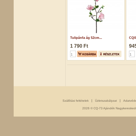
Tulipánfa ág 52cm...
CQ0
1 790 Ft
945
Szállítási feltételek
Üzletszabályzat
Adatvéd
2026 © CQ-73 Ajándék Nagykereskedés