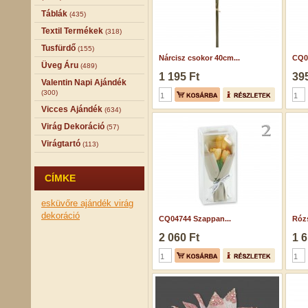
Táblák
(435)
Textil Termékek
(318)
Tusfürdő
(155)
Nárcisz csokor 40cm...
CQ0
Üveg Áru
(489)
1 195 Ft
395
Valentin Napi Ajándék
(300)
Vicces Ajándék
(634)
Virág Dekoráció
(57)
Virágtartó
(113)
CÍMKE
esküvőre ajándék
virág
dekoráció
CQ04744 Szappan...
Róz
2 060 Ft
1 6