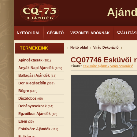
Aján
NYITÓOLDAL
CÉGINFÓ
VISZONTELADÓKNAK
SZÁLLÍTÁS
TERMÉKEINK
Nyitó oldal
Virág Dekoráció
CQ07746 Esküvői 
Ajándéktasak
(381)
Címke:
esküvőre ajándék
virág dekoráció
Anyák Napi Ajándék
(165)
Ballagási Ajándék
(33)
Bor Kiegészítők
(363)
Bögre
(418)
Díszdoboz
(65)
Dohányosoknak
(34)
Egzotikus Ajándék
(18)
Elem
(35)
Esküvőre Ajándék
(111)
Falikép
(50)