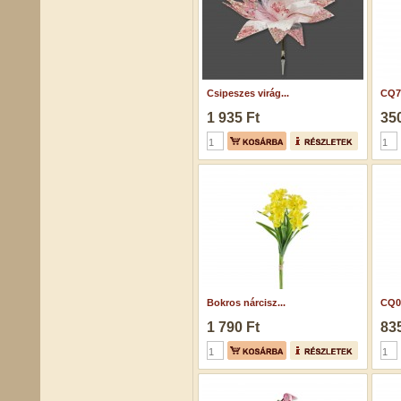
Csipeszes virág...
CQ7
1 935 Ft
350
Bokros nárcisz...
CQ0
1 790 Ft
835