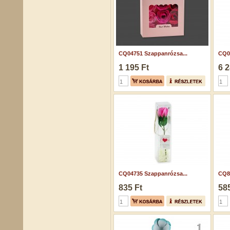
CQ04751 Szappanrózsa...
CQ0
1 195 Ft
6 2
CQ04735 Szappanrózsa...
CQ8
835 Ft
585