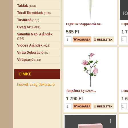
Táblák
(433)
Textil Termékek
(318)
Tusfürdő
(155)
CQ8814 Szappanrózsa...
CQ00
Üveg Áru
(497)
585 Ft
1 7
Valentin Napi Ajándék
(299)
Vicces Ajándék
(628)
Virág Dekoráció
(57)
Virágtartó
(113)
CÍMKE
húsvét
virág dekoráció
Tulipánfa ág 52cm...
Lili
1 790 Ft
1 6