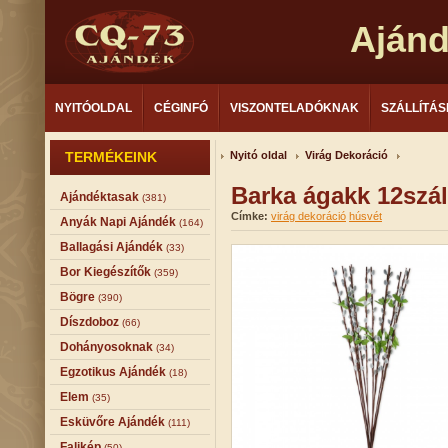
Aján
NYITÓOLDAL
CÉGINFÓ
VISZONTELADÓKNAK
SZÁLLÍTÁS
TERMÉKEINK
Nyitó oldal
Virág Dekoráció
Barka ágakk 12szá
Ajándéktasak
(381)
Címke:
virág dekoráció
húsvét
Anyák Napi Ajándék
(164)
Ballagási Ajándék
(33)
Bor Kiegészítők
(359)
Bögre
(390)
Díszdoboz
(66)
Dohányosoknak
(34)
Egzotikus Ajándék
(18)
Elem
(35)
Esküvőre Ajándék
(111)
Falikép
(50)