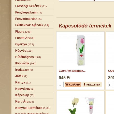
Farsangi Kellékek
(11)
Fényképalbum
(74)
Fényképtartó
(125)
Kapcsolódó termékek
Férfiaknak Ajándék
(29)
Figura
(260)
Fonott Áru
(8)
Gyertya
(173)
Húsvét
(119)
Hűtőmágnes
(178)
Illatosítók
(166)
Irodaszer
(8)
CQ04740 Szappan...
CQ0
Játék
(9)
945 Ft
890
Kártya
(51)
Kegytárgy
(2)
Képeslap
(53)
Kerti Áru
(35)
Konyhai Termékek
(168)