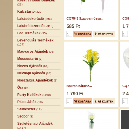
Kreatív Hobbi Kellékek
(21)
Kulcstartó
(329)
Lakásdekoráció
CQ7543 Szappanrózsa...
CQ8
(294)
Lakásfelszerelés
585 Ft
1 7
(316)
Led Termékek
(35)
Levendulás Termékek
(157)
Magyaros Ajándék
(96)
Mécsestartó
(7)
Neves Ajándék
(64)
Névnapi Ajándék
(68)
Nosztalgia Ajándékok
(1)
Bokros nárcisz...
CQ7
Óra
(54)
1 790 Ft
2 4
Party Kellékek
(1190)
Plüss Játék
(18)
Szilveszter
(12)
Szobor
(8)
Születésnapi Ajándék
(1417)