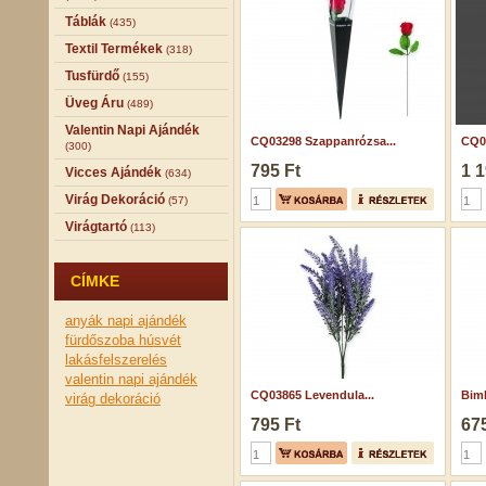
Táblák
(435)
Textil Termékek
(318)
Tusfürdő
(155)
Üveg Áru
(489)
Valentin Napi Ajándék
CQ03298 Szappanrózsa...
CQ0
(300)
795 Ft
1 1
Vicces Ajándék
(634)
Virág Dekoráció
(57)
Virágtartó
(113)
CÍMKE
anyák napi ajándék
fürdőszoba
húsvét
lakásfelszerelés
valentin napi ajándék
CQ03865 Levendula...
Bimb
virág dekoráció
795 Ft
675