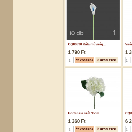
CQ00530 Kála művirág...
Virá
1 790 Ft
1 3
Hortenzia szál 35cm...
CQ0
1 360 Ft
6 2