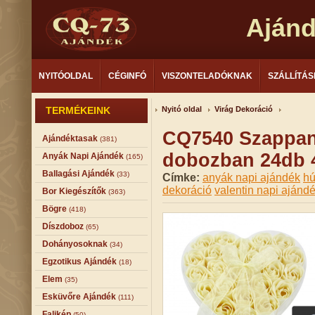
Aján
NYITÓOLDAL
CÉGINFÓ
VISZONTELADÓKNAK
SZÁLLÍTÁS
TERMÉKEINK
Nyitó oldal
Virág Dekoráció
CQ7540 Szappanr
Ajándéktasak
(381)
dobozban 24db
Anyák Napi Ajándék
(165)
Ballagási Ajándék
(33)
Címke:
anyák napi ajándék
hú
dekoráció
valentin napi ajánd
Bor Kiegészítők
(363)
Bögre
(418)
Díszdoboz
(65)
Dohányosoknak
(34)
Egzotikus Ajándék
(18)
Elem
(35)
Esküvőre Ajándék
(111)
Falikép
(50)