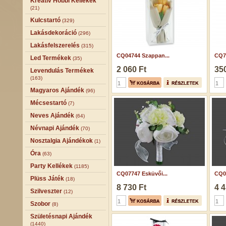
Kreatív Hobbi Kellékek
(21)
Kulcstartó
(329)
Lakásdekoráció
(296)
Lakásfelszerelés
(315)
CQ04744 Szappan...
CQ7
Led Termékek
(35)
2 060 Ft
350
Levendulás Termékek
(163)
Magyaros Ajándék
(96)
Mécsestartó
(7)
Neves Ajándék
(64)
Névnapi Ajándék
(70)
Nosztalgia Ajándékok
(1)
Óra
(63)
Party Kellékek
(1185)
CQ07747 Esküvői...
CQ07
Plüss Játék
(18)
8 730 Ft
4 4
Szilveszter
(12)
Szobor
(8)
Születésnapi Ajándék
(1440)