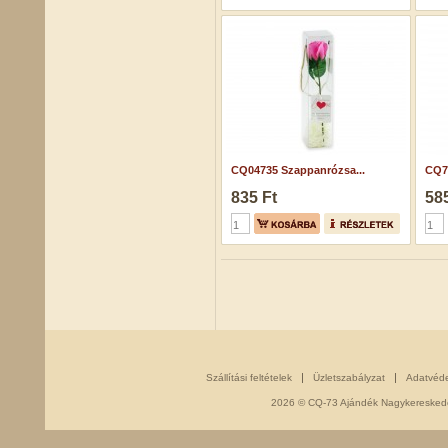
CQ04735 Szappanrózsa...
CQ7
835 Ft
585
Szállítási feltételek
Üzletszabályzat
Adatvéd
2026 © CQ-73 Ajándék Nagykereskedés