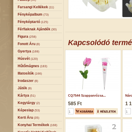
Farsangi Kellékek
(11)
Fényképalbum
(73)
Fényképtartó
(125)
Férfiaknak Ajándék
(30)
Figura
(258)
Kapcsolódó term
Fonott Áru
(8)
Gyertya
(169)
Húsvét
(120)
Hűtőmágnes
(183)
Illatosítók
(166)
Irodaszer
(8)
Játék
(9)
Kártya
CQ7544 Szappanrózsa...
Nárc
(51)
Kegytárgy
585 Ft
1 1
(2)
Képeslap
(53)
Kerti Áru
(35)
Konyhai Termékek
(168)