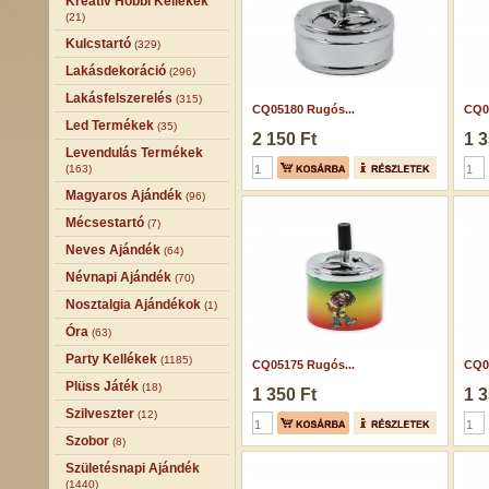
Kreatív Hobbi Kellékek
(21)
Kulcstartó
(329)
Lakásdekoráció
(296)
Lakásfelszerelés
(315)
CQ05180 Rugós...
CQ0
Led Termékek
(35)
2 150 Ft
1 3
Levendulás Termékek
(163)
Magyaros Ajándék
(96)
Mécsestartó
(7)
Neves Ajándék
(64)
Névnapi Ajándék
(70)
Nosztalgia Ajándékok
(1)
Óra
(63)
Party Kellékek
(1185)
CQ05175 Rugós...
CQ0
Plüss Játék
(18)
1 350 Ft
1 3
Szilveszter
(12)
Szobor
(8)
Születésnapi Ajándék
(1440)