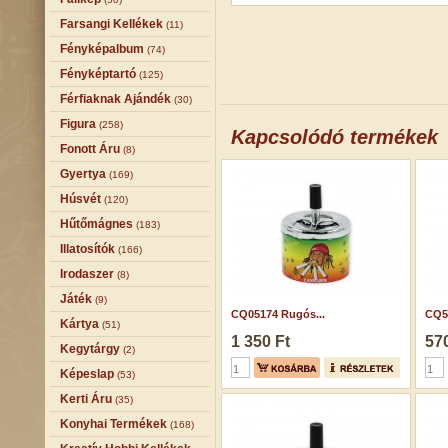
Farsangi Kellékek
(11)
Fényképalbum
(74)
Fényképtartó
(125)
Férfiaknak Ajándék
(30)
Figura
(258)
Kapcsolódó termékek
Fonott Áru
(8)
Gyertya
(169)
Húsvét
(120)
Hűtőmágnes
(183)
Illatosítók
(166)
Irodaszer
(8)
Játék
(9)
CQ05174 Rugós...
CQ59
Kártya
(51)
1 350 Ft
570
Kegytárgy
(2)
Képeslap
(53)
Kerti Áru
(35)
Konyhai Termékek
(168)