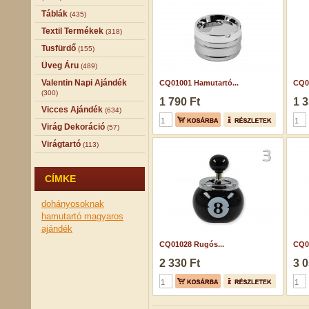
Táblák
(435)
Textil Termékek
(318)
Tusfürdő
(155)
Üveg Áru
(489)
Valentin Napi Ajándék
CQ01001 Hamutartó...
CQ0
(300)
1 790 Ft
1 3
Vicces Ajándék
(634)
Virág Dekoráció
(57)
Virágtartó
(113)
CÍMKE
dohányosoknak
hamutartó
magyaros
ajándék
CQ01028 Rugós...
CQ0
2 330 Ft
3 0