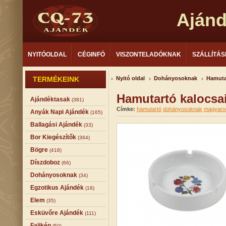
Aján
NYITÓOLDAL
CÉGINFÓ
VISZONTELADÓKNAK
SZÁLLÍTÁS
TERMÉKEINK
Nyitó oldal
Dohányosoknak
Hamuta
Hamutartó kalocsa
Ajándéktasak
(381)
Címke:
hamutartó
dohányosoknak
magyaro
Anyák Napi Ajándék
(165)
Ballagási Ajándék
(33)
Bor Kiegészítők
(364)
Bögre
(418)
Díszdoboz
(66)
Dohányosoknak
(34)
Egzotikus Ajándék
(18)
Elem
(35)
Esküvőre Ajándék
(111)
Falikép
(50)