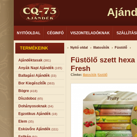
Aján
NYITÓOLDAL
CÉGINFÓ
VISZONTELADÓKNAK
SZÁLLÍTÁS
TERMÉKEINK
Nyitó oldal
Illatosítók
Füstölő
Füstölő szett hexa
Ajándéktasak
(381)
Fresh
Anyák Napi Ajándék
(165)
Címke:
illatosítók
füstölő
Ballagási Ajándék
(33)
Bor Kiegészítők
(363)
Bögre
(418)
Díszdoboz
(65)
Dohányosoknak
(34)
Egzotikus Ajándék
(18)
Elem
(35)
Esküvőre Ajándék
(111)
Falikép
(50)