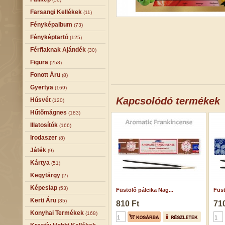
Farsangi Kellékek
(11)
Fényképalbum
(73)
Fényképtartó
(125)
Férfiaknak Ajándék
(30)
Figura
(258)
Fonott Áru
(8)
Gyertya
(169)
Kapcsolódó termékek
Húsvét
(120)
Hűtőmágnes
(183)
Illatosítók
(166)
Irodaszer
(8)
Játék
(9)
Kártya
(51)
Kegytárgy
(2)
Képeslap
(53)
Füstölő pálcika Nag...
Füst
Kerti Áru
(35)
810 Ft
710
Konyhai Termékek
(168)