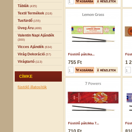
Táblák
(435)
Textil Termékek
(318)
Tusfürdő
(155)
Üveg Áru
(489)
Valentin Napi Ajándék
(300)
Vicces Ajándék
(634)
Virág Dekoráció
Füstölő pálcika...
Füst
(57)
Virágtartó
755 Ft
1 2
(113)
CÍMKE
füstölő
illatosítók
Füstölő pálcikka 7...
Füst
710 Ft
810