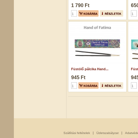
1 790 Ft
650
Füstölő pálcika Hand...
Füst
945 Ft
945
Szállítási feltételek
Üzletszabályzat
Adatvéd