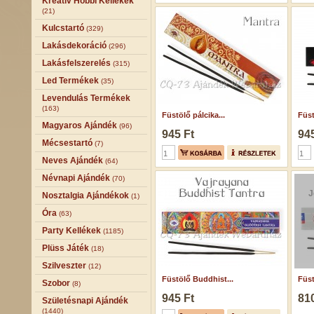
Kreatív Hobbi Kellékek
(21)
Kulcstartó
(329)
Lakásdekoráció
(296)
Lakásfelszerelés
(315)
Led Termékek
(35)
Levendulás Termékek
(163)
Füstölő pálcika...
Füst
Magyaros Ajándék
(96)
945 Ft
945
Mécsestartó
(7)
Neves Ajándék
(64)
Névnapi Ajándék
(70)
J
Nosztalgia Ajándékok
(1)
Óra
(63)
Party Kellékek
(1185)
Plüss Játék
(18)
Szilveszter
(12)
Füstölő Buddhist...
Füst
Szobor
(8)
945 Ft
810
Születésnapi Ajándék
(1440)