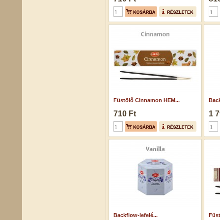
Füstölő Cinnamon HEM...
Back
710 Ft
1 7
Backflow-lefelé...
Füst