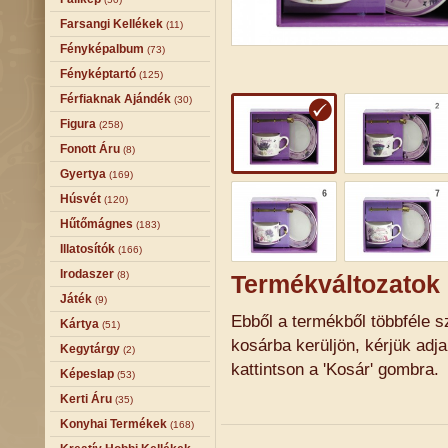
Farsangi Kellékek
(11)
Fényképalbum
(73)
Fényképtartó
(125)
Férfiaknak Ajándék
(30)
Figura
(258)
Fonott Áru
(8)
Gyertya
(169)
Húsvét
(120)
Hűtőmágnes
(183)
Illatosítók
(166)
Irodaszer
(8)
Termékváltozatok
Játék
(9)
Ebből a termékből többféle sz
Kártya
(51)
kosárba kerüljön, kérjük adj
Kegytárgy
(2)
kattintson a 'Kosár' gombra.
Képeslap
(53)
Kerti Áru
(35)
Konyhai Termékek
(168)