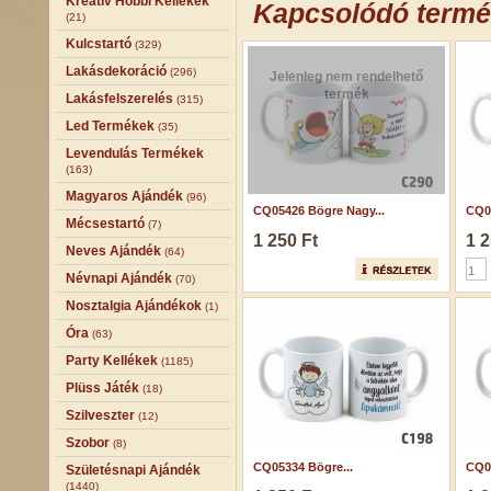
Kreatív Hobbi Kellékek
Kapcsolódó term
(21)
Kulcstartó
(329)
Lakásdekoráció
(296)
Jelenleg nem rendelhető
termék
Lakásfelszerelés
(315)
Led Termékek
(35)
Levendulás Termékek
(163)
Magyaros Ajándék
(96)
CQ05426 Bögre Nagy...
CQ0
Mécsestartó
(7)
1 250 Ft
1 2
Neves Ajándék
(64)
Névnapi Ajándék
(70)
Nosztalgia Ajándékok
(1)
Óra
(63)
Party Kellékek
(1185)
Plüss Játék
(18)
Szilveszter
(12)
Szobor
(8)
CQ05334 Bögre...
CQ05
Születésnapi Ajándék
(1440)