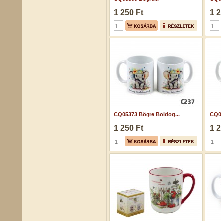
1 250 Ft
1 2
CQ05373 Bögre Boldog...
CQ05
1 250 Ft
1 2