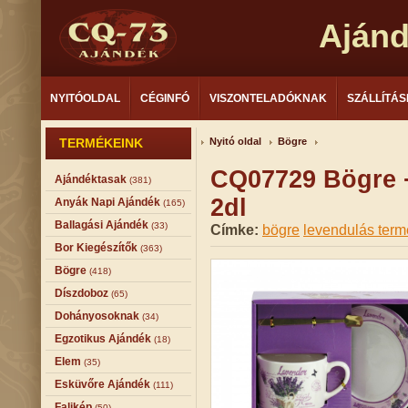
Aján
NYITÓOLDAL
CÉGINFÓ
VISZONTELADÓKNAK
SZÁLLÍTÁS
TERMÉKEINK
Nyitó oldal
Bögre
CQ07729 Bögre +
Ajándéktasak
(381)
2dl
Anyák Napi Ajándék
(165)
Ballagási Ajándék
(33)
Címke:
bögre
levendulás ter
Bor Kiegészítők
(363)
Bögre
(418)
Díszdoboz
(65)
Dohányosoknak
(34)
Egzotikus Ajándék
(18)
Elem
(35)
Esküvőre Ajándék
(111)
Falikép
(50)