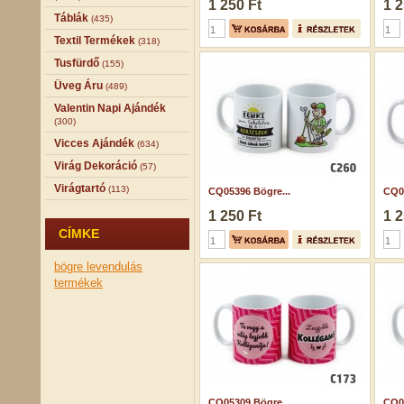
1 250 Ft
1 2
Táblák
(435)
Textil Termékek
(318)
Tusfürdő
(155)
Üveg Áru
(489)
Valentin Napi Ajándék
(300)
Vicces Ajándék
(634)
Virág Dekoráció
(57)
Virágtartó
(113)
CQ05396 Bögre...
CQ05
1 250 Ft
1 2
CÍMKE
bögre
levendulás
termékek
CQ05309 Bögre...
CQ0