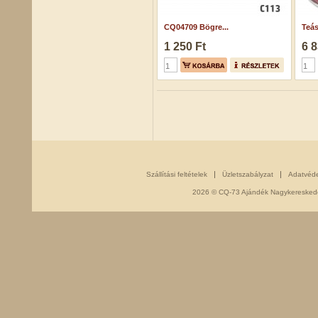
CQ04709 Bögre...
Teás
1 250 Ft
6 8
Szállítási feltételek
Üzletszabályzat
Adatvéd
2026 © CQ-73 Ajándék Nagykereskedés