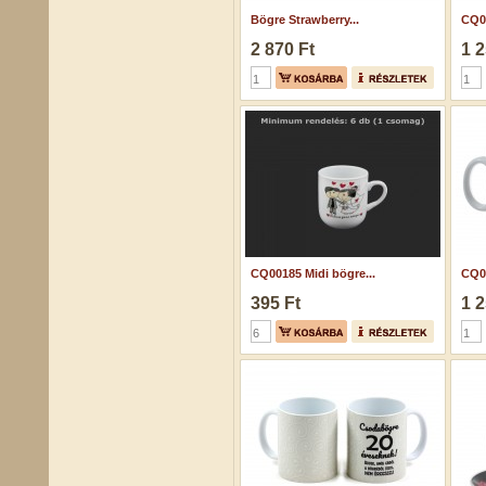
Bögre Strawberry...
CQ04
2 870 Ft
1 2
CQ00185 Midi bögre...
CQ04
395 Ft
1 2