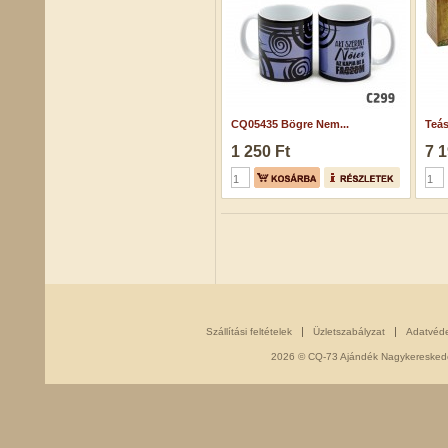
CQ05435 Bögre Nem...
Teás
1 250 Ft
7 1
Szállítási feltételek
Üzletszabályzat
Adatvéd
2026 © CQ-73 Ajándék Nagykereskedés