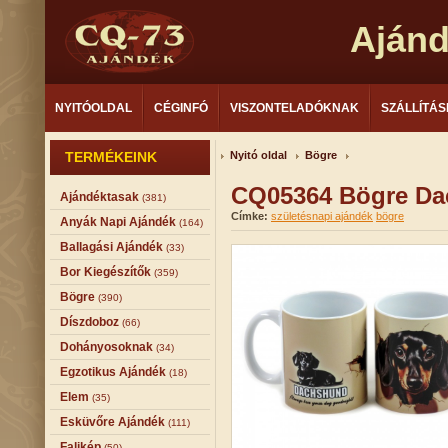
Aján
NYITÓOLDAL
CÉGINFÓ
VISZONTELADÓKNAK
SZÁLLÍTÁS
TERMÉKEINK
Nyitó oldal
Bögre
CQ05364 Bögre Da
Ajándéktasak
(381)
Címke:
születésnapi ajándék
bögre
Anyák Napi Ajándék
(164)
Ballagási Ajándék
(33)
Bor Kiegészítők
(359)
Bögre
(390)
Díszdoboz
(66)
Dohányosoknak
(34)
Egzotikus Ajándék
(18)
Elem
(35)
Esküvőre Ajándék
(111)
Falikép
(50)