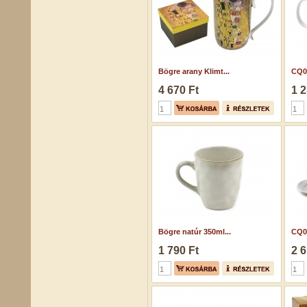
Bögre arany Klimt...
CQ0
4 670 Ft
1 2
Bögre natúr 350ml...
CQ06
1 790 Ft
2 6