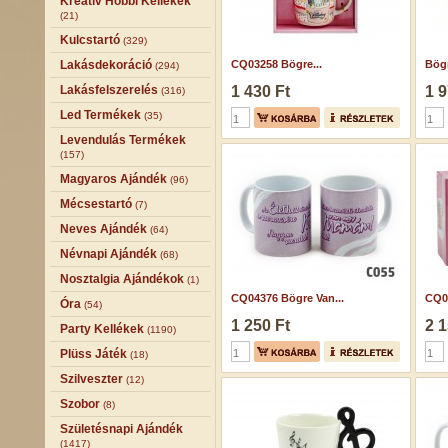
Kreatív Hobbi Kellékek
(21)
Kulcstartó
(329)
Lakásdekoráció
CQ03258 Bögre...
Bögr
(294)
Lakásfelszerelés
1 430 Ft
1 9
(316)
Led Termékek
(35)
Levendulás Termékek
(157)
Magyaros Ajándék
(96)
Mécsestartó
(7)
Neves Ajándék
(64)
Névnapi Ajándék
(68)
Nosztalgia Ajándékok
(1)
CQ04376 Bögre Van...
CQ06
Óra
(54)
1 250 Ft
2 1
Party Kellékek
(1190)
Plüss Játék
(18)
Szilveszter
(12)
Szobor
(8)
Születésnapi Ajándék
(1417)