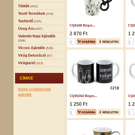
Táblák
(433)
Textil Termékek
(318)
Tusfürdő
(155)
CQ6168 Bögre...
CQ05
Üveg Áru
(497)
2 870 Ft
1 2
Valentin Napi Ajándék
(299)
Vicces Ajándék
(628)
Virág Dekoráció
(57)
Virágtartó
(113)
CÍMKE
bögre
születésnapi
ajándék
CQ05354 Bögre...
CQ05
1 250 Ft
1 2