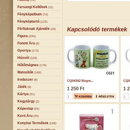
Farsangi Kellékek
(11)
Fényképalbum
(74)
Fényképtartó
(125)
Kapcsolódó termékek
Férfiaknak Ajándék
(29)
Figura
(260)
Fonott Áru
(8)
Gyertya
(173)
Húsvét
(119)
Hűtőmágnes
(178)
Illatosítók
(166)
Irodaszer
(8)
CQ04342 Bögre...
CQ05
Játék
(9)
1 250 Ft
1 2
Kártya
(51)
Kegytárgy
(2)
Képeslap
(53)
Kerti Áru
(35)
Konyhai Termékek
(168)