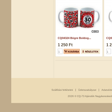
CQ04324 Bögre Boldog...
CQ05
1 250 Ft
1 2
Szállítási feltételek
Üzletszabályzat
Adatvéd
2026 © CQ-73 Ajándék Nagykereskedés