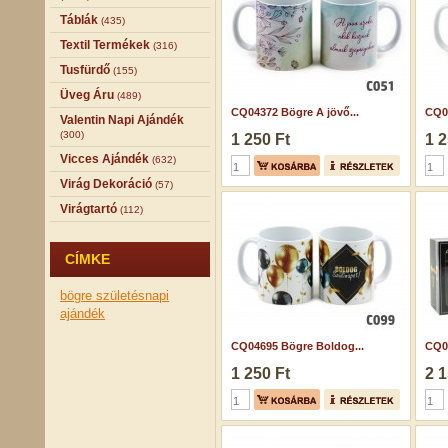
Táblák
(435)
Textil Termékek
(316)
Tusfürdő
(155)
Üveg Áru
(489)
CQ04372 Bögre A jövő...
CQ05
Valentin Napi Ajándék
(300)
1 250 Ft
1 2
Vicces Ajándék
(632)
Virág Dekoráció
(57)
Virágtartó
(112)
CÍMKE
bögre
születésnapi
ajándék
CQ04695 Bögre Boldog...
CQ00
1 250 Ft
2 1