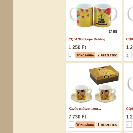
CQ04705 Bögre Boldog...
CQ05
1 250 Ft
1 2
Kávés csésze szett...
CQ04
7 730 Ft
1 2