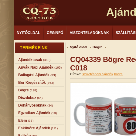
Aján
NYITÓOLDAL
CÉGINFÓ
VISZONTELADÓKNAK
SZÁLLÍTÁS
TERMÉKEINK
Nyitó oldal
Bögre
CQ04339 Bögre Rec
Ajándéktasak
(380)
C018
Anyák Napi Ajándék
(165)
Címke:
születésnapi ajándék
bögre
Ballagási Ajándék
(33)
Bor Kiegészítők
(363)
Bögre
(418)
Díszdoboz
(65)
Dohányosoknak
(34)
Egzotikus Ajándék
(18)
Elem
(35)
Esküvőre Ajándék
(111)
Falikép
(50)