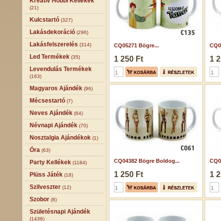
Kreatív Hobbi Kellékek
(21)
Kulcstartó
(327)
Lakásdekoráció
(296)
Lakásfelszerelés
(314)
CQ05271 Bögre...
CQ05
Led Termékek
(35)
1 250 Ft
1 2
Levendulás Termékek
(163)
Magyaros Ajándék
(96)
Mécsestartó
(7)
Neves Ajándék
(64)
Névnapi Ajándék
(70)
Nosztalgia Ajándékok
(1)
Óra
(63)
CQ04382 Bögre Boldog...
CQ05
Party Kellékek
(1184)
1 250 Ft
1 2
Plüss Játék
(18)
Szilveszter
(12)
Szobor
(8)
Születésnapi Ajándék
(1436)