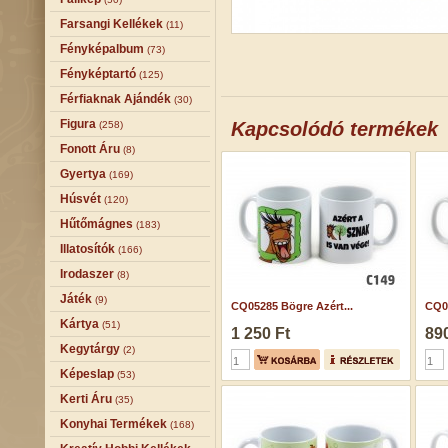
Farsangi Kellékek
(11)
Fényképalbum
(73)
Fényképtartó
(125)
Férfiaknak Ajándék
(30)
Figura
Kapcsolódó termékek
(258)
Fonott Áru
(8)
Gyertya
(169)
Húsvét
(120)
Hűtőmágnes
(183)
Illatosítók
(166)
Irodaszer
(8)
Játék
(9)
CQ05285 Bögre Azért...
CQ05
Kártya
(51)
1 250 Ft
890
Kegytárgy
(2)
Képeslap
(53)
Kerti Áru
(35)
Konyhai Termékek
(168)