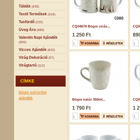
Táblák
(435)
Textil Termékek
(316)
Tusfürdő
(155)
CQ04676 Bögre cicás...
CQ05
Üveg Áru
(489)
1 250 Ft
890
Valentin Napi Ajándék
(300)
Vicces Ajándék
(632)
Virág Dekoráció
(57)
Virágtartó
(112)
CÍMKE
bögre
esküvőre
ajándék
Bögre natúr 350ml...
CQ04
1 790 Ft
1 2