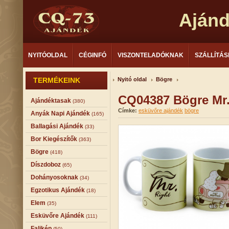
Aján
NYITÓOLDAL
CÉGINFÓ
VISZONTELADÓKNAK
SZÁLLÍTÁS
TERMÉKEINK
Nyitó oldal
Bögre
CQ04387 Bögre Mr.
Ajándéktasak
(380)
Címke:
esküvőre ajándék
bögre
Anyák Napi Ajándék
(165)
Ballagási Ajándék
(33)
Bor Kiegészítők
(363)
Bögre
(418)
Díszdoboz
(65)
Dohányosoknak
(34)
Egzotikus Ajándék
(18)
Elem
(35)
Esküvőre Ajándék
(111)
Falikép
(50)