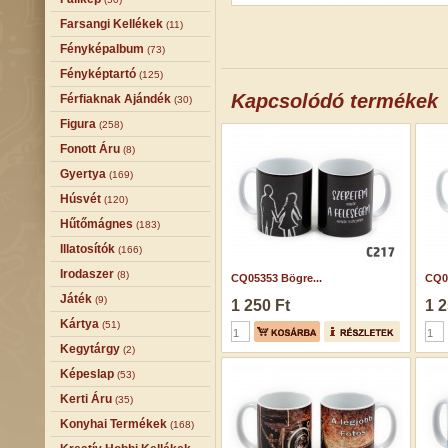
Farsangi Kellékek
(11)
Fényképalbum
(73)
Fényképtartó
(125)
Kapcsolódó termékek
Férfiaknak Ajándék
(30)
Figura
(258)
Fonott Áru
(8)
Gyertya
(169)
Húsvét
(120)
Hűtőmágnes
(183)
Illatosítók
(166)
Irodaszer
(8)
CQ05353 Bögre...
CQ0
Játék
(9)
1 250 Ft
1 2
Kártya
(51)
Kegytárgy
(2)
Képeslap
(53)
Kerti Áru
(35)
Konyhai Termékek
(168)