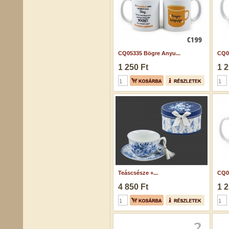
CQ05335 Bögre Anyu...
CQ05
1 250 Ft
1 2
Teáscsésze +...
CQ05
4 850 Ft
1 2