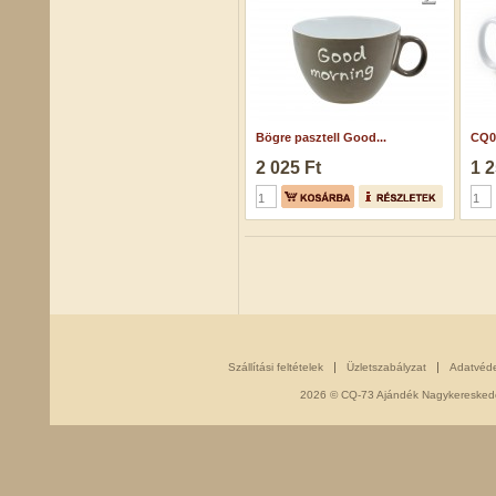
Bögre pasztell Good...
CQ05
2 025 Ft
1 2
Szállítási feltételek
Üzletszabályzat
Adatvéd
2026 © CQ-73 Ajándék Nagykereskedés