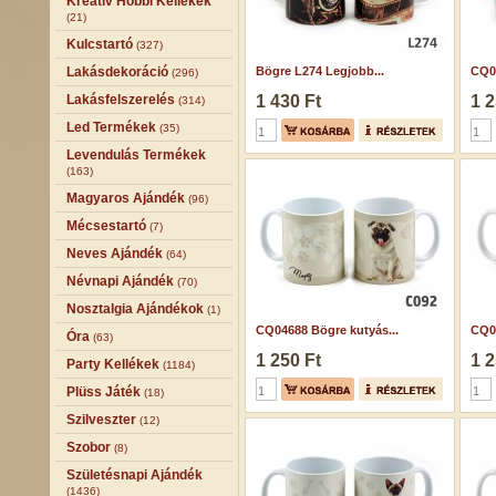
Kreatív Hobbi Kellékek
(21)
Kulcstartó
(327)
Lakásdekoráció
Bögre L274 Legjobb...
CQ04
(296)
Lakásfelszerelés
1 430 Ft
1 2
(314)
Led Termékek
(35)
Levendulás Termékek
(163)
Magyaros Ajándék
(96)
Mécsestartó
(7)
Neves Ajándék
(64)
Névnapi Ajándék
(70)
Nosztalgia Ajándékok
(1)
CQ04688 Bögre kutyás...
CQ05
Óra
(63)
1 250 Ft
1 2
Party Kellékek
(1184)
Plüss Játék
(18)
Szilveszter
(12)
Szobor
(8)
Születésnapi Ajándék
(1436)