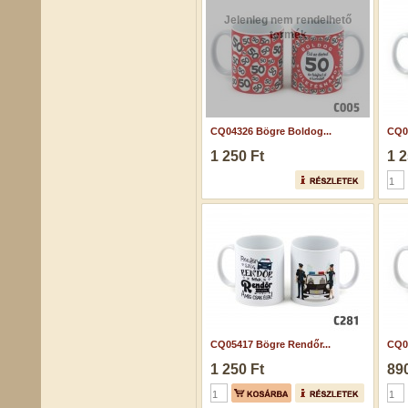
Jelenleg nem rendelhető
termék
CQ04326 Bögre Boldog...
CQ0
1 250 Ft
1 2
CQ05417 Bögre Rendőr...
CQ05
1 250 Ft
890