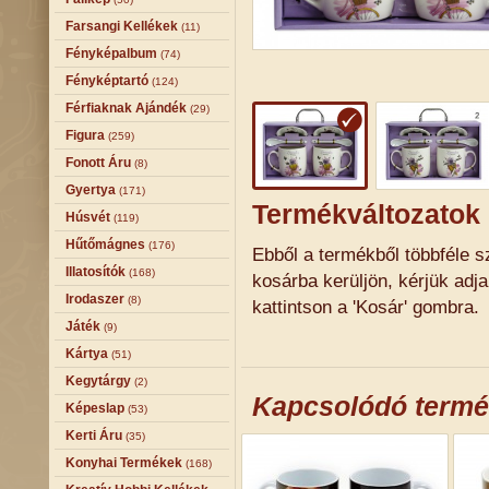
Farsangi Kellékek
(11)
Fényképalbum
(74)
Fényképtartó
(124)
Férfiaknak Ajándék
(29)
Figura
(259)
Fonott Áru
(8)
Gyertya
(171)
Termékváltozatok
Húsvét
(119)
Hűtőmágnes
(176)
Ebből a termékből többféle sz
Illatosítók
(168)
kosárba kerüljön, kérjük adj
Irodaszer
(8)
kattintson a 'Kosár' gombra.
Játék
(9)
Kártya
(51)
Kegytárgy
(2)
Kapcsolódó term
Képeslap
(53)
Kerti Áru
(35)
Konyhai Termékek
(168)