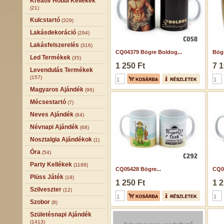
Kreatív Hobbi Kellékek
(21)
Kulcstartó
(329)
Lakásdekoráció
(294)
Lakásfelszerelés
(316)
CQ04379 Bögre Boldog...
Bögr
Led Termékek
(35)
1 250 Ft
7 1
Levendulás Termékek
(157)
Magyaros Ajándék
(96)
Mécsestartó
(7)
Neves Ajándék
(64)
Névnapi Ajándék
(68)
Nosztalgia Ajándékok
(1)
Óra
(54)
Party Kellékek
(1188)
CQ05428 Bögre...
CQ04
Plüss Játék
(18)
1 250 Ft
1 2
Szilveszter
(12)
Szobor
(8)
Születésnapi Ajándék
(1413)