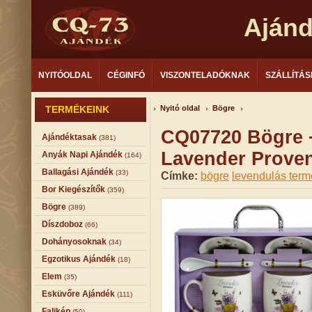
Aján
NYITÓOLDAL
CÉGINFÓ
VISZONTELADÓKNAK
SZÁLLÍTÁS
TERMÉKEINK
Nyitó oldal
Bögre
CQ07720 Bögre +
Ajándéktasak
(381)
Lavender Prove
Anyák Napi Ajándék
(164)
Ballagási Ajándék
(33)
Címke:
bögre
levendulás ter
Bor Kiegészítők
(359)
Bögre
(389)
Díszdoboz
(66)
Dohányosoknak
(34)
Egzotikus Ajándék
(18)
Elem
(35)
Esküvőre Ajándék
(111)
Falikép
(50)