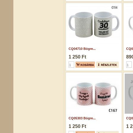
CQ04710 Bögre...
CQ05
1 250 Ft
890
J
CQ05303 Bögre...
CQ0
1 250 Ft
1 2