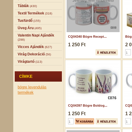
Jelenleg nem rendelhető
termék
Táblák
(430)
Textil Termékek
(318)
Tusfürdő
(155)
Üveg Áru
(495)
Valentin Napi Ajándék
CQ04340 Bögre Recept...
Bögr
(298)
1 250 Ft
2 0
Vicces Ajándék
(627)
Virág Dekoráció
(56)
Virágtartó
(113)
CÍMKE
bögre
levendulás
termékek
CQ04397 Bögre Boldog...
CQ05
1 250 Ft
1 2