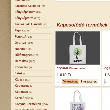
Farsangi Kellékek
(11)
Fényképalbum
(73)
Fényképtartó
(125)
Kapcsolódó termékek
Férfiaknak Ajándék
(30)
Figura
(258)
Fonott Áru
(8)
Gyertya
(169)
Húsvét
(120)
Hűtőmágnes
(183)
Illatosítók
(166)
Irodaszer
(8)
CQ06241 Vászontáska...
CQ07
Játék
(9)
1 610 Ft
1 6
Kártya
(51)
Kegytárgy
(2)
Képeslap
(53)
Kerti Áru
(35)
Konyhai Termékek
(168)