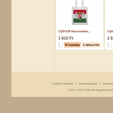
CQ07138 Vászontáska...
CQ07
1 610 Ft
1 6
Szállítási feltételek
Üzletszabályzat
Adatvéd
2026 © CQ-73 Ajándék Nagykereskedés