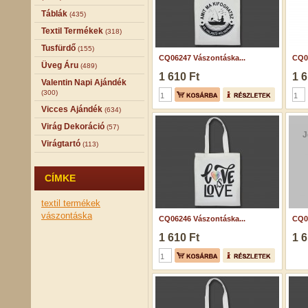
Táblák
(435)
Textil Termékek
(318)
Tusfürdő
(155)
CQ06247 Vászontáska...
CQ07
Üveg Áru
(489)
1 610 Ft
1 6
Valentin Napi Ajándék
(300)
Vicces Ajándék
(634)
Virág Dekoráció
(57)
J
Virágtartó
(113)
CÍMKE
textil termékek
vászontáska
CQ06246 Vászontáska...
CQ07
1 610 Ft
1 6