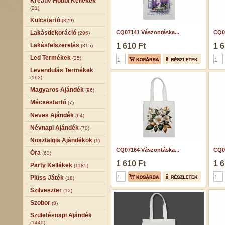
Kreatív Hobbi Kellékek
(21)
Kulcstartó
(329)
Lakásdekoráció
CQ07141 Vászontáska...
CQ07
(296)
Lakásfelszerelés
1 610 Ft
1 6
(315)
Led Termékek
(35)
Levendulás Termékek
(163)
Magyaros Ajándék
(96)
Mécsestartó
(7)
Neves Ajándék
(64)
Névnapi Ajándék
(70)
Nosztalgia Ajándékok
(1)
CQ07164 Vászontáska...
CQ07
Óra
(63)
1 610 Ft
1 6
Party Kellékek
(1185)
Plüss Játék
(18)
Szilveszter
(12)
Szobor
(8)
Születésnapi Ajándék
(1440)