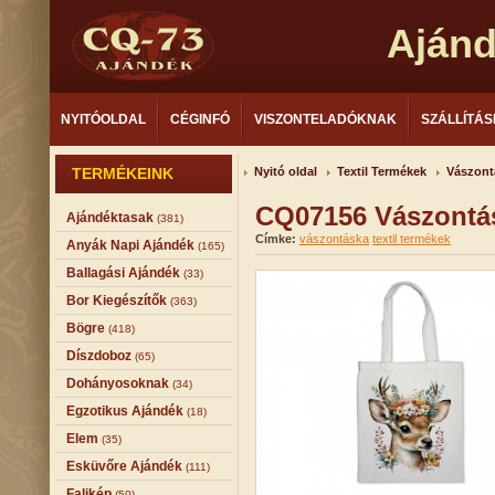
Aján
NYITÓOLDAL
CÉGINFÓ
VISZONTELADÓKNAK
SZÁLLÍTÁS
TERMÉKEINK
Nyitó oldal
Textil Termékek
Vászont
CQ07156 Vászontá
Ajándéktasak
(381)
Címke:
vászontáska
textil termékek
Anyák Napi Ajándék
(165)
Ballagási Ajándék
(33)
Bor Kiegészítők
(363)
Bögre
(418)
Díszdoboz
(65)
Dohányosoknak
(34)
Egzotikus Ajándék
(18)
Elem
(35)
Esküvőre Ajándék
(111)
Falikép
(50)