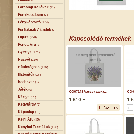
Farsangi Kellékek
(11)
Fényképalbum
(74)
Fényképtartó
(124)
Férfiaknak Ajándék
(29)
Figura
Kapcsolódó termékek
(259)
Fonott Áru
(8)
Gyertya
(171)
Jelenleg nem rendelhető
Húsvét
termék
(119)
Hűtőmágnes
(176)
Illatosítók
(168)
Irodaszer
(8)
Játék
(9)
CQ07143 Vászontáska...
CQ07
Kártya
(51)
1 610 Ft
1 6
Kegytárgy
(2)
Képeslap
(53)
Kerti Áru
(35)
Konyhai Termékek
(168)