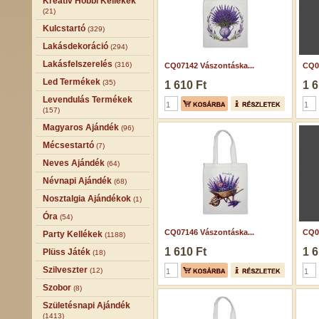
Kreatív Hobbi Kellékek
(21)
Kulcstartó
(329)
Lakásdekoráció
(294)
Lakásfelszerelés
(316)
CQ07142 Vászontáska...
CQ06
Led Termékek
(35)
1 610 Ft
1 6
Levendulás Termékek
(157)
Magyaros Ajándék
(96)
Mécsestartó
(7)
Neves Ajándék
(64)
Névnapi Ajándék
(68)
Nosztalgia Ajándékok
(1)
Óra
(54)
CQ07146 Vászontáska...
CQ06
Party Kellékek
(1188)
1 610 Ft
1 6
Plüss Játék
(18)
Szilveszter
(12)
Szobor
(8)
Születésnapi Ajándék
(1413)