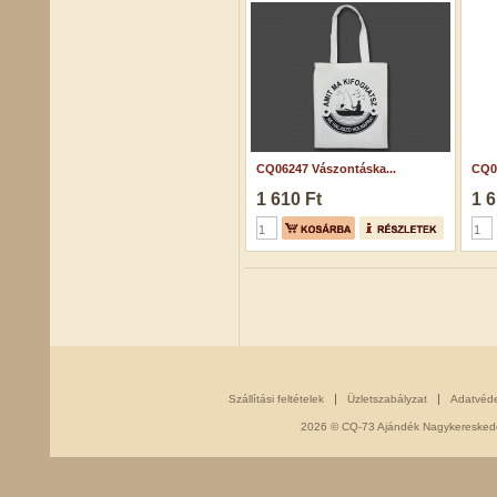
CQ06247 Vászontáska...
CQ07
1 610 Ft
1 6
Szállítási feltételek
Üzletszabályzat
Adatvéd
2026 © CQ-73 Ajándék Nagykereskedés