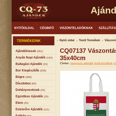
Aján
NYITÓOLDAL
CÉGINFÓ
VISZONTELADÓKNAK
SZÁLLÍTÁS
TERMÉKEINK
Nyitó oldal
Textil Termékek
Vászont
CQ07137 Vászontá
Ajándéktasak
(381)
35x40cm
Anyák Napi Ajándék
(164)
Címke:
magyaros ajándék
textil termékek
v
Ballagási Ajándék
(33)
Bor Kiegészítők
(359)
Bögre
(389)
Díszdoboz
(66)
Dohányosoknak
(34)
Egzotikus Ajándék
(18)
Elem
(35)
Esküvőre Ajándék
(111)
Falikép
(50)