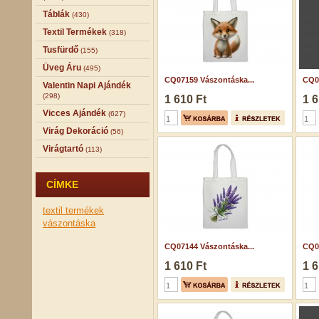
Táblák
(430)
Textil Termékek
(318)
Tusfürdő
(155)
Üveg Áru
(495)
CQ07159 Vászontáska...
CQ06
Valentin Napi Ajándék
(298)
1 610 Ft
1 6
Vicces Ajándék
(627)
Virág Dekoráció
(56)
Virágtartó
(113)
CÍMKE
textil termékek
vászontáska
CQ07144 Vászontáska...
CQ07
1 610 Ft
1 6