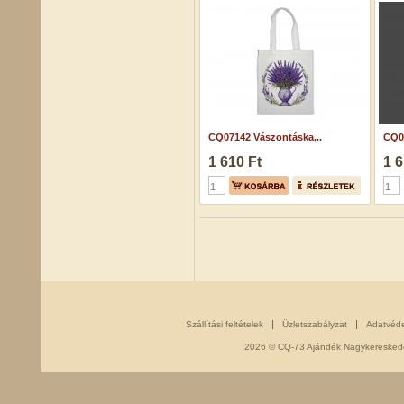
CQ07142 Vászontáska...
CQ06
1 610 Ft
1 6
Szállítási feltételek
Üzletszabályzat
Adatvéd
2026 © CQ-73 Ajándék Nagykereskedés