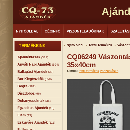
Aján
NYITÓOLDAL
CÉGINFÓ
VISZONTELADÓKNAK
SZÁLLÍTÁS
TERMÉKEINK
Nyitó oldal
Textil Termékek
Vászont
CQ06249 Vászontás
Ajándéktasak
(381)
35x40cm
Anyák Napi Ajándék
(164)
Címke:
textil termékek
vászontáska
Ballagási Ajándék
(33)
Bor Kiegészítők
(359)
Bögre
(389)
Díszdoboz
(66)
Dohányosoknak
(34)
Egzotikus Ajándék
(18)
Elem
(35)
Esküvőre Ajándék
(111)
Falikép
(50)