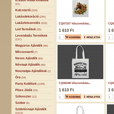
Kreatív Hobbi Kellékek
(21)
Kulcstartó
(329)
Lakásdekoráció
(294)
Lakásfelszerelés
(316)
CQ07157 Vászontáska...
CQ07
Led Termékek
(35)
1 610 Ft
1 6
Levendulás Termékek
(157)
Magyaros Ajándék
(96)
Mécsestartó
(7)
Neves Ajándék
(64)
Névnapi Ajándék
(68)
Nosztalgia Ajándékok
(1)
Óra
(54)
CQ06248 Vászontáska...
CQ07
Party Kellékek
(1188)
1 610 Ft
1 6
Plüss Játék
(18)
Szilveszter
(12)
Szobor
(8)
Születésnapi Ajándék
(1413)