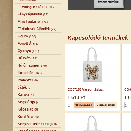
Farsangi Kellékek
(11)
Fényképalbum
(74)
Fényképtartó
(124)
Férfiaknak Ajándék
(29)
Figura
Kapcsolódó termékek
(259)
Fonott Áru
(8)
Gyertya
(171)
Húsvét
(119)
Hűtőmágnes
(176)
Illatosítók
(168)
Irodaszer
(8)
Játék
(9)
CQ07156 Vászontáska...
CQ07
Kártya
(51)
1 610 Ft
1 6
Kegytárgy
(2)
Képeslap
(53)
Kerti Áru
(35)
Konyhai Termékek
(168)