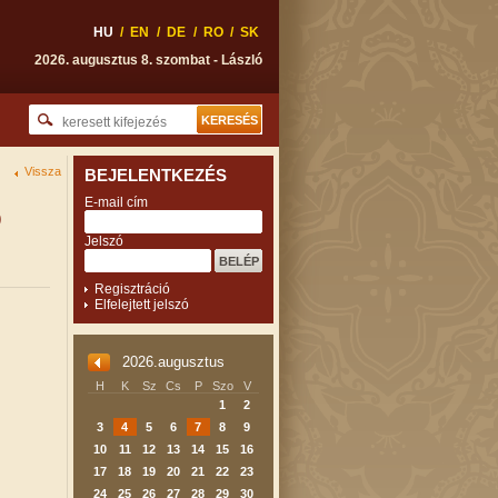
HU
/
EN
/
DE
/
RO
/
SK
2026. augusztus 8. szombat - László
Vissza
BEJELENTKEZÉS
E-mail cím
p
Jelszó
Regisztráció
Elfelejtett jelszó
2026.augusztus
H
K
Sz
Cs
P
Szo
V
1
2
3
4
5
6
7
8
9
10
11
12
13
14
15
16
17
18
19
20
21
22
23
24
25
26
27
28
29
30