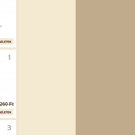
.
260 Ft