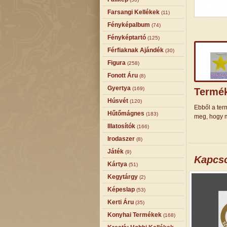
Farsangi Kellékek
(11)
Fényképalbum
(74)
Fényképtartó
(125)
Férfiaknak Ajándék
(30)
Figura
(258)
Fonott Áru
(8)
Gyertya
(169)
Termék
Húsvét
(120)
Ebből a term
Hűtőmágnes
(183)
meg, hogy m
Illatosítók
(166)
Irodaszer
(8)
Játék
(9)
Kapcs
Kártya
(51)
Kegytárgy
(2)
Képeslap
(53)
Kerti Áru
(35)
Konyhai Termékek
(168)