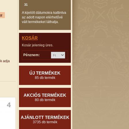
31
A kijelölt dátumokra kattintva
az adott napon elérhetővé
vált termékeket láthatja.
KOSÁR
Kosár jelenleg üres.
Pénznem:
ük adja
ÚJ TERMÉKEK
85 db termék
AKCIÓS TERMÉKEK
80 db termék
AJÁNLOTT TERMÉKEK
3735 db termék