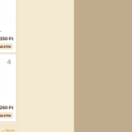
.
350 Ft
260 Ft
Vissza