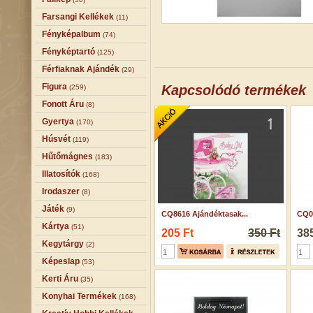
Farsangi Kellékek
(11)
Fényképalbum
(74)
Fényképtartó
(125)
Férfiaknak Ajándék
(29)
Figura
Kapcsolódó termékek
(259)
Fonott Áru
(8)
Gyertya
(170)
Húsvét
(119)
Hűtőmágnes
(183)
Illatosítók
(168)
Irodaszer
(8)
Játék
(9)
CQ8616 Ajándéktasak...
CQ07
Kártya
(51)
205 Ft
350 Ft
385
Kegytárgy
(2)
Képeslap
(53)
Kerti Áru
(35)
Konyhai Termékek
(168)