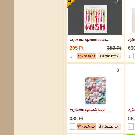
CQ03192 Ajándéktasak...
Aján
205 Ft
350 Ft
630
CQ07496 Ajándéktasak...
Aján
385 Ft
585