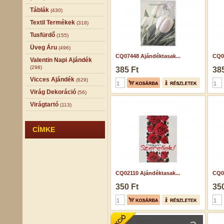
Táblák
(430)
Textil Termékek
(318)
Tusfürdő
(155)
Üveg Áru
(496)
CQ07448 Ajándéktasak...
CQ07
Valentin Napi Ajándék
(298)
385 Ft
385
Vicces Ajándék
(629)
Virág Dekoráció
(56)
Virágtartó
(113)
CÍMKE
CQ02110 Ajándéktasak...
CQ04
350 Ft
350