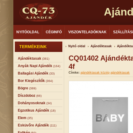
Aján
NYITÓOLDAL
CÉGINFÓ
VISZONTELADÓKNAK
SZÁLLÍTÁS
TERMÉKEINK
Nyitó oldal
Ajándéktasak
Ajándékta
CQ01402 Ajándékt
Ajándéktasak
(381)
4f
Anyák Napi Ajándék
(164)
Címke:
ajándéktasak közép
ajándéktasak
Ballagási Ajándék
(33)
Bor Kiegészítők
(364)
Bögre
(389)
Díszdoboz
(66)
Dohányosoknak
(34)
Egzotikus Ajándék
(18)
Elem
(35)
Esküvőre Ajándék
(111)
Falikép
(50)