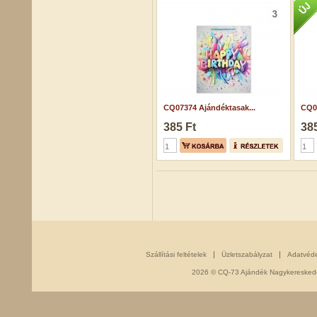
CQ07374 Ajándéktasak...
CQ07
385 Ft
385
Szállítási feltételek
Üzletszabályzat
Adatvéd
2026 © CQ-73 Ajándék Nagykereskedés