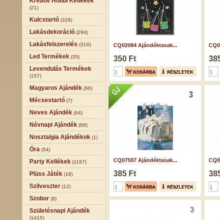
Kreatív Hobbi Kellékek
(21)
Kulcstartó
(329)
Lakásdekoráció
(294)
Lakásfelszerelés
(316)
CQ02084 Ajándéktasak...
CQ07
Led Termékek
(35)
350 Ft
385
Levendulás Termékek
(157)
Magyaros Ajándék
(96)
Mécsestartó
(7)
Neves Ajándék
(64)
Névnapi Ajándék
(69)
Nosztalgia Ajándékok
(1)
Óra
(54)
CQ07597 Ajándéktasak...
CQ07
Party Kellékek
(1187)
385 Ft
385
Plüss Játék
(18)
Szilveszter
(12)
Szobor
(8)
Születésnapi Ajándék
(1415)