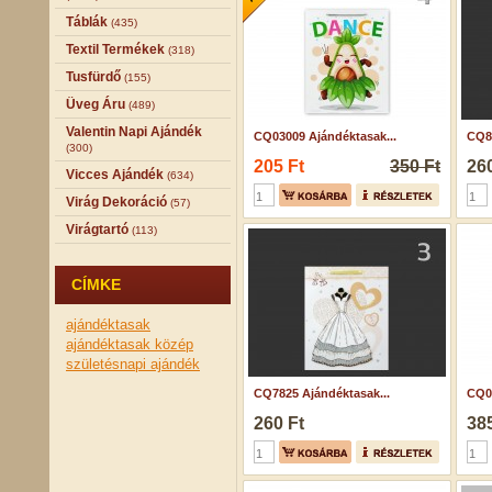
Táblák
(435)
Textil Termékek
(318)
Tusfürdő
(155)
Üveg Áru
(489)
Valentin Napi Ajándék
CQ03009 Ajándéktasak...
CQ83
(300)
205 Ft
350 Ft
260
Vicces Ajándék
(634)
Virág Dekoráció
(57)
Virágtartó
(113)
CÍMKE
ajándéktasak
ajándéktasak közép
születésnapi ajándék
CQ7825 Ajándéktasak...
CQ07
260 Ft
385