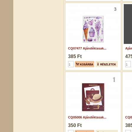
CQ07477 Ajándéktasak...
Aján
385 Ft
475
CQ05006 Ajándéktasak...
CQ07
350 Ft
385