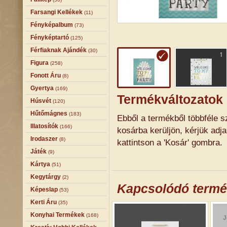
Farsangi Kellékek
(11)
Fényképalbum
(73)
Fényképtartó
(125)
Férfiaknak Ajándék
(30)
Figura
(258)
Fonott Áru
(8)
Gyertya
(169)
Termékváltozatok
Húsvét
(120)
Hűtőmágnes
(183)
Ebből a termékből többféle sz
Illatosítók
(166)
kosárba kerüljön, kérjük adj
Irodaszer
(8)
kattintson a 'Kosár' gombra.
Játék
(9)
Kártya
(51)
Kegytárgy
(2)
Kapcsolódó term
Képeslap
(53)
Kerti Áru
(35)
Konyhai Termékek
(168)
J