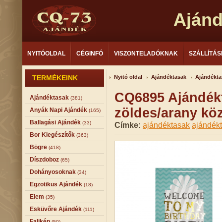
Aján
NYITÓOLDAL
CÉGINFÓ
VISZONTELADÓKNAK
SZÁLLÍTÁS
TERMÉKEINK
Nyitó oldal
Ajándéktasak
Ajándékta
CQ6895 Ajándék
Ajándéktasak
(381)
zöldes/arany kö
Anyák Napi Ajándék
(165)
Ballagási Ajándék
(33)
Címke:
ajándéktasak
ajándék
Bor Kiegészítők
(363)
Bögre
(418)
Díszdoboz
(65)
Dohányosoknak
(34)
Egzotikus Ajándék
(18)
Elem
(35)
Esküvőre Ajándék
(111)
Falikép
(50)