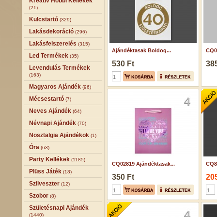
Kreatív Hobbi Kellékek
(21)
Kulcstartó
(329)
Lakásdekoráció
(296)
Lakásfelszerelés
(315)
Ajándéktasak Boldog...
CQ07
Led Termékek
(35)
530 Ft
385
Levendulás Termékek
(163)
Magyaros Ajándék
(96)
Mécsestartó
(7)
Neves Ajándék
(64)
Névnapi Ajándék
(70)
Nosztalgia Ajándékok
(1)
Óra
(63)
Party Kellékek
(1185)
CQ02819 Ajándéktasak...
CQ86
Plüss Játék
(18)
350 Ft
205
Szilveszter
(12)
Szobor
(8)
Születésnapi Ajándék
(1440)