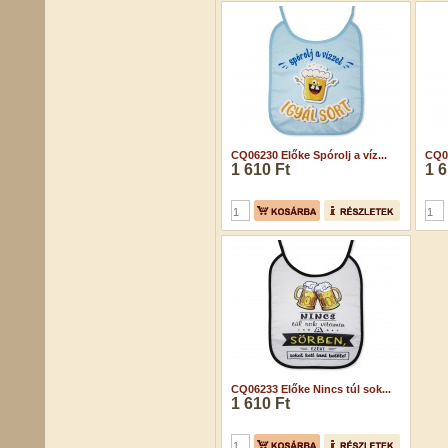
CQ06230 Előke Spórolj a víz...
CQ0
1 610 Ft
1 6
CQ06233 Előke Nincs túl sok...
1 610 Ft