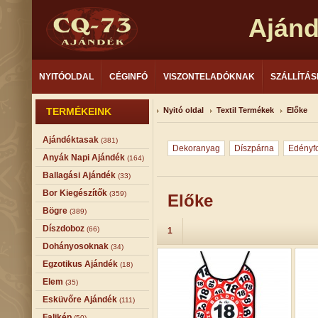
Aján
NYITÓOLDAL
CÉGINFÓ
VISZONTELADÓKNAK
SZÁLLÍTÁS
TERMÉKEINK
Nyitó oldal
Textil Termékek
Előke
Ajándéktasak
(381)
Dekoranyag
Díszpárna
Edényf
Anyák Napi Ajándék
(164)
Ballagási Ajándék
(33)
Bor Kiegészítők
(359)
Előke
Bögre
(389)
Díszdoboz
(66)
1
Dohányosoknak
(34)
Egzotikus Ajándék
(18)
Elem
(35)
Esküvőre Ajándék
(111)
Falikép
(50)