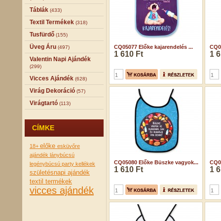
Táblák
(433)
Textil Termékek
(318)
Tusfürdő
(155)
Üveg Áru
CQ05077 Előke kajarendelés ...
CQ05
(497)
1 610 Ft
1 6
Valentin Napi Ajándék
(299)
Vicces Ajándék
(628)
Virág Dekoráció
(57)
Virágtartó
(113)
CÍMKE
előke
18+
esküvőre
ajándék
lánybúcsú
CQ05080 Előke Büszke vagyok...
CQ05
legénybúcsú
party kellékek
1 610 Ft
1 6
születésnapi ajándék
textil termékek
vicces ajándék