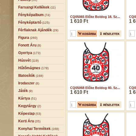
Farsangi Kellékek
(11)
Fényképalbum
(74)
CQ05065 Előke Boldog 18. Sz...
CQ05
1 610 Ft
1 6
Fényképtartó
(125)
Férfiaknak Ajándék
(29)
Figura
(260)
Fonott Áru
(8)
Gyertya
(173)
Húsvét
(119)
Hűtőmágnes
(178)
Illatosítók
(168)
Irodaszer
(8)
CQ05068 Előke Boldog 40. Sz...
CQ05
Játék
(9)
1 610 Ft
1 6
Kártya
(51)
Kegytárgy
(2)
Képeslap
(53)
Kerti Áru
(35)
Konyhai Termékek
(168)