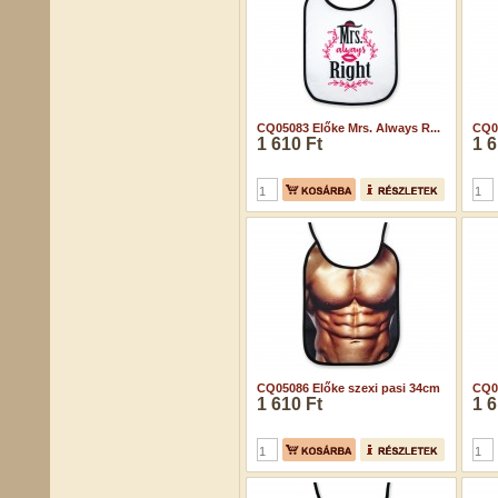
CQ05083 Előke Mrs. Always R...
CQ05
1 610 Ft
1 6
CQ05086 Előke szexi pasi 34cm
CQ05
1 610 Ft
1 6