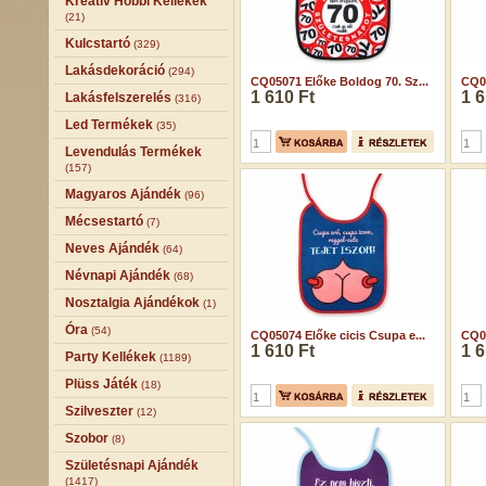
Kreatív Hobbi Kellékek
(21)
Kulcstartó
(329)
Lakásdekoráció
(294)
CQ05071 Előke Boldog 70. Sz...
CQ05
1 610 Ft
1 6
Lakásfelszerelés
(316)
Led Termékek
(35)
Levendulás Termékek
(157)
Magyaros Ajándék
(96)
Mécsestartó
(7)
Neves Ajándék
(64)
Névnapi Ajándék
(68)
Nosztalgia Ajándékok
(1)
Óra
(54)
CQ05074 Előke cicis Csupa e...
CQ05
1 610 Ft
1 6
Party Kellékek
(1189)
Plüss Játék
(18)
Szilveszter
(12)
Szobor
(8)
Születésnapi Ajándék
(1417)