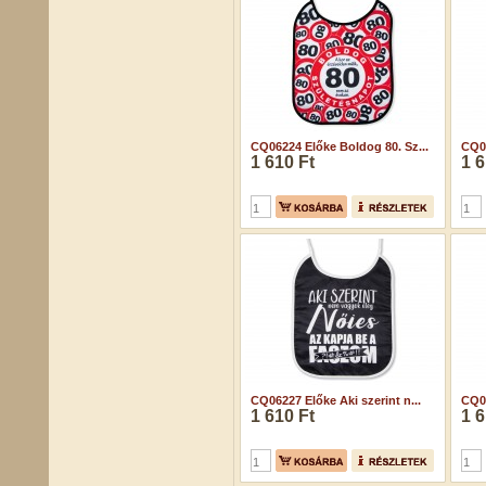
CQ06224 Előke Boldog 80. Sz...
CQ06
1 610 Ft
1 6
CQ06227 Előke Aki szerint n...
CQ06
1 610 Ft
1 6