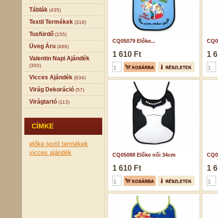
Táblák
(435)
Textil Termékek
(318)
Tusfürdő
(155)
CQ05079 Előke...
CQ05
Üveg Áru
(489)
1 610 Ft
1 6
Valentin Napi Ajándék
(300)
Vicces Ajándék
(634)
Virág Dekoráció
(57)
Virágtartó
(113)
CÍMKE
előke
textil termékek
vicces ajándék
CQ05088 Előke női 34cm
CQ05
1 610 Ft
1 6