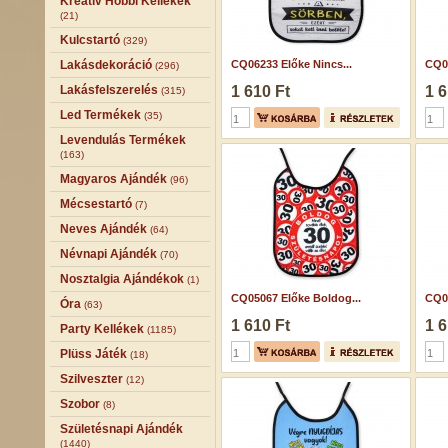
Kreatív Hobbi Kellékek
(21)
Kulcstartó
(329)
Lakásdekoráció
CQ06233 Előke Nincs...
CQ05
(296)
Lakásfelszerelés
1 610 Ft
1 6
(315)
Led Termékek
(35)
Levendulás Termékek
(163)
Magyaros Ajándék
(96)
Mécsestartó
(7)
Neves Ajándék
(64)
Névnapi Ajándék
(70)
Nosztalgia Ajándékok
(1)
CQ05067 Előke Boldog...
CQ06
Óra
(63)
1 610 Ft
1 6
Party Kellékek
(1185)
Plüss Játék
(18)
Szilveszter
(12)
Szobor
(8)
Születésnapi Ajándék
(1440)