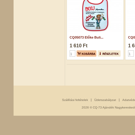
CQ05073 Előke Buli...
CQ06
1 610 Ft
1 6
Szállítási feltételek
Üzletszabályzat
Adatvéd
2026 © CQ-73 Ajándék Nagykereskedés