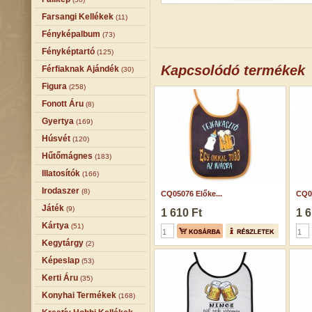
Farsangi Kellékek
(11)
Fényképalbum
(73)
Fényképtartó
(125)
Kapcsolódó termékek
Férfiaknak Ajándék
(30)
Figura
(258)
Fonott Áru
(8)
Gyertya
(169)
Húsvét
(120)
Hűtőmágnes
(183)
Illatosítók
(166)
Irodaszer
(8)
CQ05076 Előke...
CQ05
Játék
(9)
1 610 Ft
1 6
Kártya
(51)
Kegytárgy
(2)
Képeslap
(53)
Kerti Áru
(35)
Konyhai Termékek
(168)