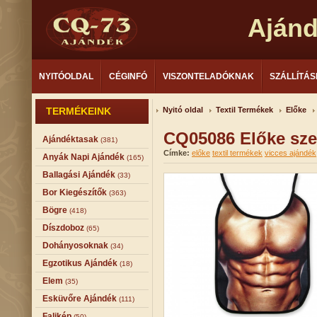
Aján
NYITÓOLDAL
CÉGINFÓ
VISZONTELADÓKNAK
SZÁLLÍTÁS
TERMÉKEINK
Nyitó oldal
Textil Termékek
Előke
CQ05086 Előke sze
Ajándéktasak
(381)
Címke:
előke
textil termékek
vicces ajándék
Anyák Napi Ajándék
(165)
Ballagási Ajándék
(33)
Bor Kiegészítők
(363)
Bögre
(418)
Díszdoboz
(65)
Dohányosoknak
(34)
Egzotikus Ajándék
(18)
Elem
(35)
Esküvőre Ajándék
(111)
Falikép
(50)