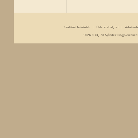
Szállítási feltételek
Üzletszabályzat
Adatvéd
2026 © CQ-73 Ajándék Nagykereskedés