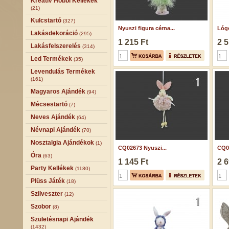
Kreatív Hobbi Kellékek
(21)
Kulcstartó
(327)
Nyuszi figura cérna...
Lógó
Lakásdekoráció
(295)
1 215 Ft
2 5
Lakásfelszerelés
(314)
Led Termékek
(35)
Levendulás Termékek
(161)
Magyaros Ajándék
(94)
Mécsestartó
(7)
Neves Ajándék
(64)
Névnapi Ajándék
(70)
Nosztalgia Ajándékok
(1)
CQ02673 Nyuszi...
CQ02
Óra
(63)
1 145 Ft
2 6
Party Kellékek
(1180)
Plüss Játék
(18)
Szilveszter
(12)
Szobor
(8)
Születésnapi Ajándék
(1432)