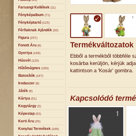
Farsangi Kellékek
(11)
Fényképalbum
(71)
Fényképtartó
(125)
Férfiaknak Ajándék
(30)
Figura
(257)
Termékváltozatok
Fonott Áru
(8)
Gyertya
(169)
Ebből a termékből többféle sz
Húsvét
(120)
kosárba kerüljön, kérjük adj
Hűtőmágnes
(183)
kattintson a 'Kosár' gombra.
Illatosítók
(167)
Irodaszer
(8)
Játék
(8)
Kapcsolódó term
Kártya
(51)
Kegytárgy
(2)
Képeslap
(52)
Kerti Áru
(35)
Konyhai Termékek
(166)