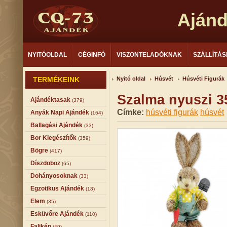
Aján
NYITÓOLDAL
CÉGINFÓ
VISZONTELADÓKNAK
SZÁLLÍTÁS
TERMÉKEINK
Nyitó oldal
Húsvét
Húsvéti Figurák
Szalma nyuszi 3
Ajándéktasak
(379)
Címke:
húsvéti figurák
húsvét
Anyák Napi Ajándék
(164)
Ballagási Ajándék
(33)
Bor Kiegészítők
(359)
Bögre
(417)
Díszdoboz
(65)
Dohányosoknak
(33)
Egzotikus Ajándék
(18)
Elem
(35)
Esküvőre Ajándék
(110)
Falikép
(49)