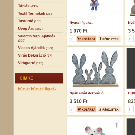
Táblák
(433)
Textil Termékek
(316)
Tusfürdő
(155)
Nyuszi figura...
Nyúl
Üveg Áru
(487)
1 070 Ft
3 5
Valentin Napi Ajándék
(300)
Vicces Ajándék
(629)
Virág Dekoráció
(57)
Virágtartó
(112)
CÍMKE
húsvét
húsvéti figurák
Nyúlcsalád dekoráció...
CQ02
3 510 Ft
835