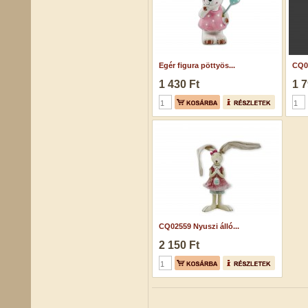
Egér figura pöttyös...
CQ02
1 430 Ft
1 7
CQ02559 Nyuszi álló...
2 150 Ft