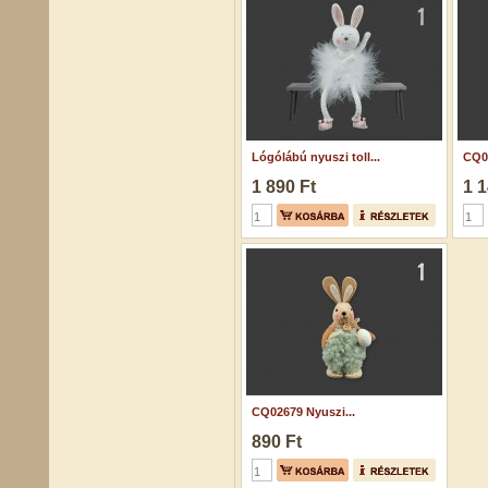
Lógólábú nyuszi toll...
CQ02
1 890 Ft
1 1
CQ02679 Nyuszi...
890 Ft