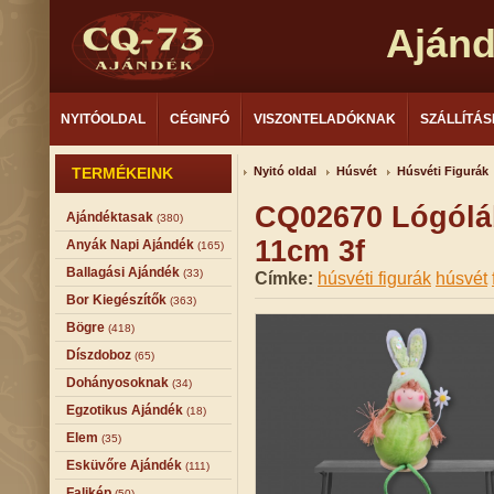
Aján
NYITÓOLDAL
CÉGINFÓ
VISZONTELADÓKNAK
SZÁLLÍTÁS
TERMÉKEINK
Nyitó oldal
Húsvét
Húsvéti Figurák
CQ02670 Lógóláb
Ajándéktasak
(380)
11cm 3f
Anyák Napi Ajándék
(165)
Ballagási Ajándék
(33)
Címke:
húsvéti figurák
húsvét
Bor Kiegészítők
(363)
Bögre
(418)
Díszdoboz
(65)
Dohányosoknak
(34)
Egzotikus Ajándék
(18)
Elem
(35)
Esküvőre Ajándék
(111)
Falikép
(50)