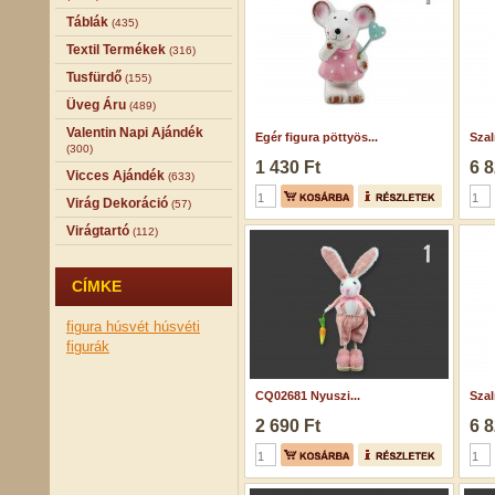
Táblák
(435)
Textil Termékek
(316)
Tusfürdő
(155)
Üveg Áru
(489)
Valentin Napi Ajándék
Egér figura pöttyös...
Szal
(300)
1 430 Ft
6 8
Vicces Ajándék
(633)
Virág Dekoráció
(57)
Virágtartó
(112)
CÍMKE
figura
húsvét
húsvéti
figurák
CQ02681 Nyuszi...
Sza
2 690 Ft
6 8