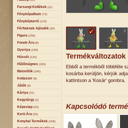
Farsangi Kellékek
(11)
Fényképalbum
(73)
Fényképtartó
(125)
Férfiaknak Ajándék
(30)
Figura
(258)
Fonott Áru
(8)
Gyertya
(169)
Termékváltozatok
Húsvét
(120)
Hűtőmágnes
(183)
Ebből a termékből többféle sz
Illatosítók
(166)
kosárba kerüljön, kérjük adj
Irodaszer
(8)
kattintson a 'Kosár' gombra.
Játék
(9)
Kártya
(51)
Kegytárgy
(2)
Kapcsolódó term
Képeslap
(53)
Kerti Áru
(35)
Konyhai Termékek
(168)