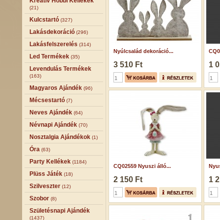
Kreatív Hobbi Kellékek
(21)
Kulcstartó
(327)
Lakásdekoráció
(296)
Lakásfelszerelés
(314)
Nyúlcsalád dekoráció...
CQ02
Led Termékek
(35)
3 510 Ft
1 0
Levendulás Termékek
(163)
Magyaros Ajándék
(96)
Mécsestartó
(7)
Neves Ajándék
(64)
Névnapi Ajándék
(70)
Nosztalgia Ajándékok
(1)
Óra
(63)
Party Kellékek
(1184)
CQ02559 Nyuszi álló...
Nyus
Plüss Játék
(18)
2 150 Ft
1 2
Szilveszter
(12)
Szobor
(8)
Születésnapi Ajándék
(1437)