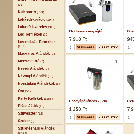
Kreatív Hobbi Kellékek
(21)
Kulcstartó
(329)
Lakásdekoráció
(294)
Lakásfelszerelés
(316)
Elektromos öngyújtó...
Gáz
Led Termékek
(35)
7 910 Ft
945
Levendulás Termékek
(157)
Magyaros Ajándék
(96)
Mécsestartó
(7)
Neves Ajándék
(64)
Névnapi Ajándék
(68)
Nosztalgia Ajándékok
(1)
Óra
(54)
Party Kellékek
(1188)
Gázgyújtó láncos 7,5cm
Elel
Plüss Játék
(18)
1 350 Ft
7 9
Szilveszter
(12)
Szobor
(8)
Születésnapi Ajándék
(1413)