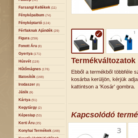
Farsangi Kellékek
(11)
Fényképalbum
(74)
Fényképtartó
(124)
Férfiaknak Ajándék
(29)
Figura
(259)
Fonott Áru
(8)
Gyertya
(171)
Termékváltozatok
Húsvét
(119)
Hűtőmágnes
(176)
Ebből a termékből többféle sz
Illatosítók
(168)
kosárba kerüljön, kérjük adj
Irodaszer
(8)
kattintson a 'Kosár' gombra.
Játék
(9)
Kártya
(51)
Kegytárgy
(2)
Kapcsolódó term
Képeslap
(53)
Kerti Áru
(35)
Konyhai Termékek
(168)