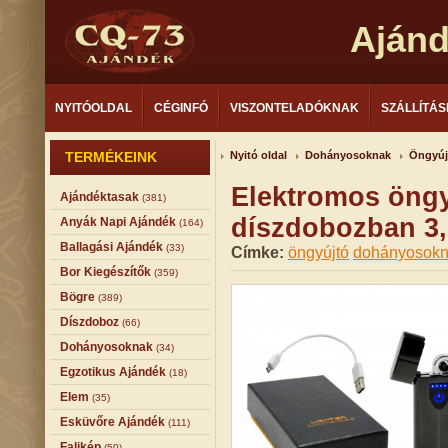
Aján
NYITÓOLDAL
CÉGINFÓ
VISZONTELADÓKNAK
SZÁLLÍTÁS
TERMÉKEINK
Nyitó oldal
Dohányosoknak
Öngyúj
Elektromos öngy
Ajándéktasak
(381)
díszdobozban 3
Anyák Napi Ajándék
(164)
Ballagási Ajándék
(33)
Címke:
öngyújtó
dohányosok
Bor Kiegészítők
(359)
Bögre
(389)
Díszdoboz
(66)
Dohányosoknak
(34)
Egzotikus Ajándék
(18)
Elem
(35)
Esküvőre Ajándék
(111)
Falikép
(50)