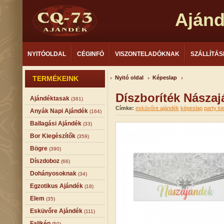
Aján
NYITÓOLDAL
CÉGINFÓ
VISZONTELADÓKNAK
SZÁLLÍTÁS
TERMÉKEINK
Nyitó oldal
Képeslap
Díszboríték Násza
Ajándéktasak
(381)
Címke:
esküvőre ajándék
képeslap
party ki
Anyák Napi Ajándék
(164)
Ballagási Ajándék
(33)
Bor Kiegészítők
(359)
Bögre
(390)
Díszdoboz
(66)
Dohányosoknak
(34)
Egzotikus Ajándék
(18)
Elem
(35)
Esküvőre Ajándék
(111)
Falikép
(50)