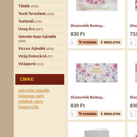
Táblák
(433)
Textil Termékek
(318)
Tusfürdő
(155)
Díszboríték Boldog...
Dísz
Üveg Áru
(497)
830 Ft
710
Valentin Napi Ajándék
(299)
Vicces Ajándék
(628)
Virág Dekoráció
(57)
Virágtartó
(113)
CÍMKE
esküvőre ajándék
képeslap
party
Díszboríték Boldog...
Dísz
kellékek
party
830 Ft
830
kiegészítők