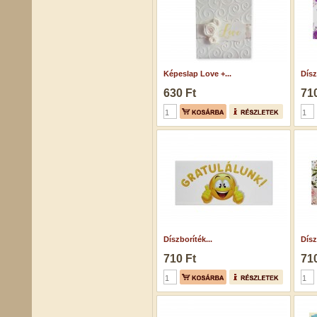
Képeslap Love +...
Dísz
630 Ft
710
Díszboríték...
Dísz
710 Ft
710