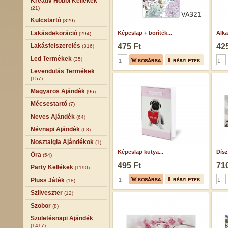
Kreatív Hobbi Kellékek
(21)
Kulcstartó
(329)
Lakásdekoráció
Képeslap + boríték...
Alka
(294)
Lakásfelszerelés
475 Ft
425
(316)
Led Termékek
(35)
Levendulás Termékek
(157)
Magyaros Ajándék
(96)
Mécsestartó
(7)
Neves Ajándék
(64)
Névnapi Ajándék
(68)
Nosztalgia Ajándékok
(1)
Képeslap kutya...
Dísz
Óra
(54)
495 Ft
710
Party Kellékek
(1190)
Plüss Játék
(18)
Szilveszter
(12)
Szobor
(8)
Születésnapi Ajándék
(1417)