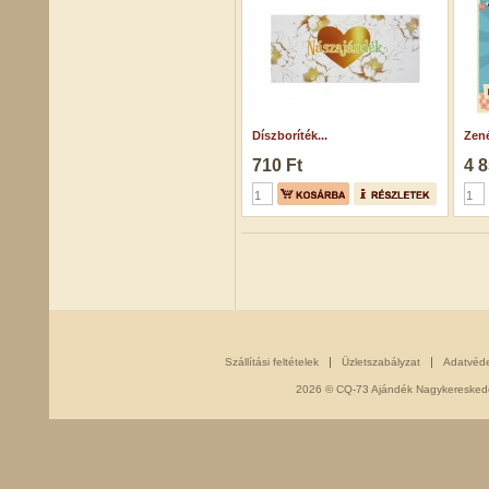
Díszboríték...
Zené
710 Ft
4 8
Szállítási feltételek
Üzletszabályzat
Adatvéd
2026 © CQ-73 Ajándék Nagykereskedés