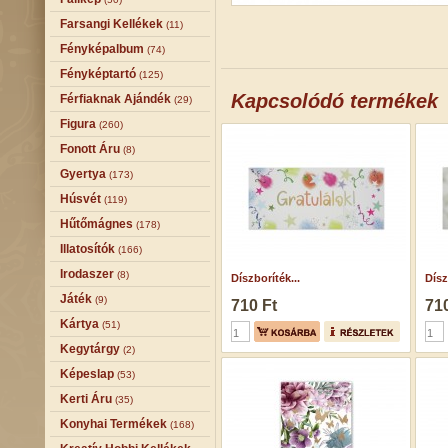
Farsangi Kellékek
(11)
Fényképalbum
(74)
Fényképtartó
(125)
Kapcsolódó termékek
Férfiaknak Ajándék
(29)
Figura
(260)
Fonott Áru
(8)
Gyertya
(173)
Húsvét
(119)
Hűtőmágnes
(178)
Illatosítók
(166)
Irodaszer
(8)
Díszboríték...
Dísz
Játék
(9)
710 Ft
710
Kártya
(51)
Kegytárgy
(2)
Képeslap
(53)
Kerti Áru
(35)
Konyhai Termékek
(168)