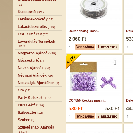
Kreatív Hobbi Kellékek
(21)
Kulcstartó
(329)
Lakásdekoráció
(294)
Lakásfelszerelés
(316)
Dekor szalag Best...
Deko
Led Termékek
(35)
2 060 Ft
530
Levendulás Termékek
(157)
Magyaros Ajándék
(96)
Mécsestartó
(7)
Neves Ajándék
(64)
Névnapi Ajándék
(69)
Nosztalgia Ajándékok
(1)
Óra
(54)
Party Kellékek
(1188)
CQ4855 Kockás masni...
Deko
Plüss Játék
(18)
530 Ft
530 Ft
440
Szilveszter
(12)
Szobor
(8)
Születésnapi Ajándék
(1417)