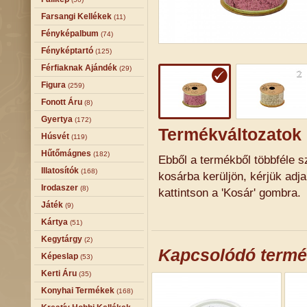
Farsangi Kellékek
(11)
Fényképalbum
(74)
Fényképtartó
(125)
Férfiaknak Ajándék
(29)
Figura
(259)
Fonott Áru
(8)
Gyertya
(172)
Termékváltozatok
Húsvét
(119)
Hűtőmágnes
(182)
Ebből a termékből többféle sz
Illatosítók
(168)
kosárba kerüljön, kérjük adj
Irodaszer
(8)
kattintson a 'Kosár' gombra.
Játék
(9)
Kártya
(51)
Kegytárgy
(2)
Kapcsolódó term
Képeslap
(53)
Kerti Áru
(35)
Konyhai Termékek
(168)