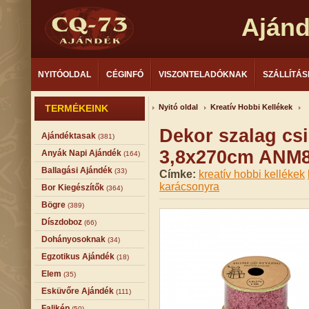
Aján
NYITÓOLDAL
CÉGINFÓ
VISZONTELADÓKNAK
SZÁLLÍTÁS
TERMÉKEINK
Nyitó oldal
Kreatív Hobbi Kellékek
Dekor szalag csi
Ajándéktasak
(381)
3,8x270cm ANM8
Anyák Napi Ajándék
(164)
Ballagási Ajándék
(33)
Címke:
kreatív hobbi kellékek
karácsonyra
Bor Kiegészítők
(364)
Bögre
(389)
Díszdoboz
(66)
Dohányosoknak
(34)
Egzotikus Ajándék
(18)
Elem
(35)
Esküvőre Ajándék
(111)
Falikép
(50)