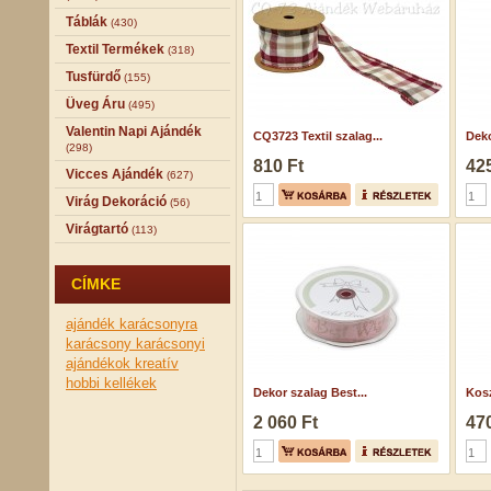
Táblák
(430)
Textil Termékek
(318)
Tusfürdő
(155)
Üveg Áru
(495)
Valentin Napi Ajándék
CQ3723 Textil szalag...
Deko
(298)
810 Ft
425
Vicces Ajándék
(627)
Virág Dekoráció
(56)
Virágtartó
(113)
CÍMKE
ajándék karácsonyra
karácsony
karácsonyi
ajándékok
kreatív
hobbi kellékek
Dekor szalag Best...
Kosz
2 060 Ft
470